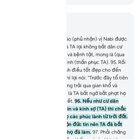
Đọc trong ngữ cảnh
Chương 7, Trang 163, Juz 9
94
.
Không một thị trấn nào (phủ nhận) vị Nabi được
TA cử phái đến với họ mà TA lại không bắt dân cư
của nó nếm trải đau khổ và bệnh tật, mong là (qua
sự việc đó) họ biết hạ mình (thần phục TA).
95
.
Rồi
TA đã thay điều xấu thành điều tốt đẹp cho đến
khi họ được hưng thịnh thì lại nói: “Trước đây tổ tiên
của chúng tôi cũng đã từng trải qua gian khổ và
sung sướng thế này.” Thế là TA bất ngờ bắt phạt họ
trong lúc họ không hay biết.
96
.
Nếu như cư dân
của các thị trấn có đức tin và kính sợ (TA) thì chắc
chắn TA đã mở ra cho họ các phúc lành từ trời đất.
Tuy nhiên, họ đã phủ nhận đức tin nên TA đã bắt
phạt họ về những gì mà họ đã làm.
97
.
Phải chăng