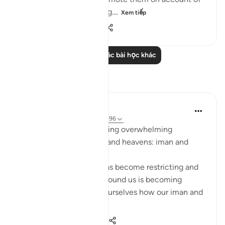
what they had been doing....
Xem tiếp
0
0
164
Đọc thêm các bài học khác
Suy ngẫm
Sarah R
5 năm trước
·
Tham chiếu
ayah 7:96
The ingredients to receiving overwhelming
blessings from the earth and heavens: iman and
taqwa.
When we feel that life has become restricting and
counting the blessings around us is becoming
difficult, we should ask ourselves how our iman and
taqwa is doing. ...
Xem tiếp
10
1
250