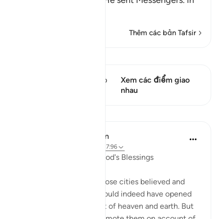
of the towns to whom He sent Messengers. In
ano
…
Đọc thêm
Thêm các bản Tafsir
Xem Qiraat
Câu thơ này có 1 Các giao
Xem các điểm giao
điểm
nhau
Bài học
In the Shade of the Quran
32 tuần trước
·
Tham chiếu
ayah 7:96
A Sure Way to Receive God's Blessings
"Yet had the people of those cities believed and
been God-fearing, We would indeed have opened
up for them blessings out of heaven and earth. But
they disbelieved, so We smote them on account of