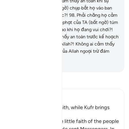
cư dân của các thị trấn cảm thấy an toàn khi sự
trừng phạt của TA (bất ngờ) chụp bắt họ vào ban
đêm lúc họ đang say giấc?!
98
.
Phải chăng họ cảm
thấy an toàn khi sự trừng phạt của TA (bất ngờ) túm
bắt họ lúc mặt trời lên cao khi họ đang vui chơi?!
99
.
Phải chăng họ cảm thấy an toàn trước kế hoạch
(trừng phạt bí mật) của Allah?! Không ai cảm thấy
an toàn trước kế hoạch của Allah ngoại trừ đám
người thua thiệt.
-
Ruwwad Center
Đọc Tafsir
Ibn Kathir (Abridged)
Blessings come with Faith, while Kufr brings
Torment
Allah mentions here the little faith of the people