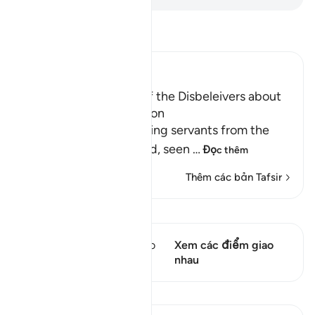
Đọc Tafsir
Ibn Kathir (Abridged)
Prohibiting the Ideas of the Disbeleivers about
Death and Predestination
Allah forbids His believing servants from the
disbelievers' false creed, seen
…
Đọc thêm
Thêm các bản Tafsir
Xem Qiraat
Câu thơ này có 2 Các giao
Xem các điểm giao
điểm
nhau
Bài học