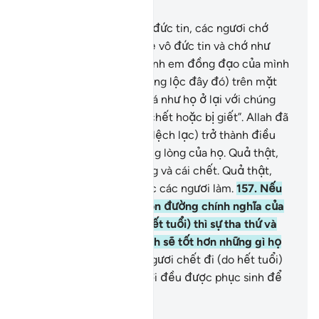
Chương 3, Trang 70, Juz 4
156
.
Hỡi những người có đức tin, các ngươi chớ
đừng cư xử như những kẻ vô đức tin và chớ như
những ai đã nói với các anh em đồng đạo của mình
khi họ đi xa (tìm kiếm bổng lộc đây đó) trên mặt
đất hoặc xuất chinh: “Giá như họ ở lại với chúng
mình thì đâu đến nỗi bị chết hoặc bị giết”. Allah đã
khiến điều đó (tư tưởng lệch lạc) trở thành điều
tiếc nuối khôn nguôi trong lòng của họ. Quả thật,
Allah là Đấng ban sự sống và cái chết. Quả thật,
Ngài thấy rõ hết mọi việc các ngươi làm.
157
.
Nếu
các ngươi bị giết trên con đường chính nghĩa của
Allah hoặc chết đi (do hết tuổi) thì sự tha thứ và
lòng thương xót của Allah sẽ tốt hơn những gì họ
tích góp.
158
.
Nếu các ngươi chết đi (do hết tuổi)
hoặc bị giết thì các ngươi đều được phục sinh để
trình diện Allah.
-
Ruwwad Center