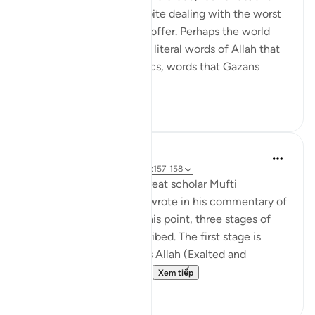
humanity of Gazans despite dealing with the worst
of what humanity has to offer. Perhaps the world
needs to know about the literal words of Allah that
forges such characteristics, words that Gazans
internalize ...
Xem tiếp
28
7
Iraj Marjan
2 năm trước
·
Tham chiếu
ayah 3:157-158
According to what the great scholar Mufti
Naeemudin Muradabadi wrote in his commentary of
the following ayaat, At this point, three stages of
servitude are being described. The first stage is
where a servant worships Allah (Exalted and
Majestic) out of fear of...
Xem tiếp
10
0