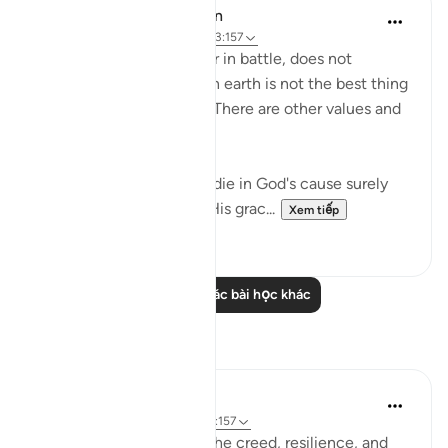
In the Shade of the Quran
31 tuần trước
·
Tham chiếu
ayah 3:157
Death, whether natural or in battle, does not
represent the end. Life on earth is not the best thing
God bestows on people. There are other values and
nobler considerations:
"If you should be slain or die in God's cause surely
forgiveness by God and His grac...
Xem tiếp
1
0
Đọc thêm các bài học khác
Suy ngẫm
Amer Abbas
2 năm trước
·
Tham chiếu
ayah 3:157
The world is amazed by the creed, resilience, and