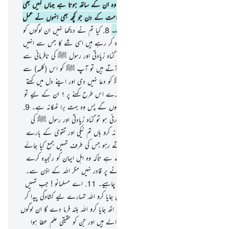
مصروف) اور نہ اس سے زیادہ مگر یہ کہ وہ ان کے ساتھ ہوتا ہے جہاں کہیں بھی
وہ ہوں۔۔ } پھر وہ ان کو جتلا دے گا قیامت کے دن جو کچھ بھی انہوں نے عمل
کیا تھا یقینا اللہ ہرچیز کا علم رکھنے والا ہے۔
8
.
کیا تم نے دیکھا نہیں ان لوگوں کو
جنہیں منع کیا گیا تھا نجویٰ سے پھر وہ اعادہ کر رہے ہیں اسی شے کا جس سے انہیں
منع کیا گیا تھا اور وہ سرگوشیاں کرتے ہیں گناہ زیادتی اور رسول ﷺ کی نافرمانی سے
متعلق۔ اور جب وہ آپ ﷺ کے پاس آتے ہیں تو آپ ﷺ کو اس (کلمہ) سے
دعا دیتے ہیں جس سے اللہ نے آپ ﷺ کو دعا نہیں دی اور اپنے دل میں کہتے
ہیں کہ اللہ ہمیں عذاب کیوں نہیں دیتا ہمارے اس طرح کہنے پر ؟ ان کے لیے تو
اب جہنم ہی کافی ہے یہ اس میں داخل ہوں گے پس وہ بہت برا ٹھکانہ ہے۔
9
.
اے اہل ایمان ! اگر تمہیں کوئی سرگوشی کرنی ہو تو گناہ زیادتی اور رسول ﷺ کی
نافرمانی کی باتوں سے متعلق ہرگز سرگوشی نہ کرو ہاں تم نیکی اور تقویٰ کے بارے
میں سرگوشی کرسکتے ہو۔ اور اللہ سے ڈرتے رہو جس کی طرف تمہیں جمع کیا جائے
گا۔
10
.
یہ نجویٰ تو شیطان کی طرف سے ہے تاکہ وہ اہل ایمان کو رنجیدہ کرے
حالانکہ یہ (شیطان) انہیں کچھ بھی ضرر پہنچانے پر قادر نہیں مگر اللہ کے اذن سے۔
اور اہل ایمان کو صرف اللہ پر توکل ّکرنا چاہیے۔
11
.
اے مسلمانو ! جب تمہیں
کہا جائے کہ مجالس میں کھل کر بیٹھو تو کھل جایا کرو اللہ تمہارے لیے کشادگی پیدا کر
دے گا۔ اور جب کہا جائے کہ اٹھ جائو تو اٹھ جایا کرو اللہ بلند فرما دے گا ان لوگوں
کے درجات جو تم میں سے واقعی ایمان والے ہیں اور جن کو حقیقی علم عطا ہوا