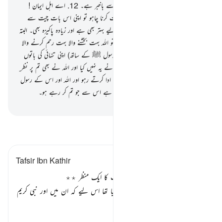
ہے۔ اور تم جو کچھ کر رہے ہو اللہ اس سے باخبر ہے۔
12
.
اے اہل ایمان !
جب تم رسول ﷺ سے تخلیہ میں کوئی بات کرنا چاہو تو اپنی اس بات چیت سے
پہلے کچھ صدقہ دے دیا کرو۔ یہ تمہارے لیے بہتر بھی ہے اور زیادہ پاکیزہ بھی۔ البتہ
اگر تم (صدقہ دینے کے لیے) کچھ نہ پائو تو اللہ بہت بخشنے والا بہت رحم کرنے والا
ہے۔
13
.
کیا تم ڈر گئے اس سے کہ (رسول ﷺ کے ساتھ) اپنی تنہائی کی باتوں
سے پہلے صدقات پیش کرو ؟ پھر جب تم نے یہ نہیں کیا اور اللہ نے بھی تم پر نظر ِ
عنایت فرما دی تو بس نماز قائم رکھو زکوٰۃ ادا کرتے رہو اور اللہ اور اس کے رسول
ﷺ کی اطاعت کرتے رہو۔ اور اللہ باخبر ہے اس سے جو تم کر رہے ہو۔
-
بیان القرآن (ڈاکٹر اسرار احمد)
تفسیر پڑھیں
Tafsir Ibn Kathir
معاشرتی آداب کا ایک پہلو اور قیامت کا ایک منظر ٭٭
کانا پھوسی سے یہودیوں کو روک دیا گیا تھا اس لیے کہ ان میں اور نبی کریم
صلی اللہ علیہ وسلم
میں جب صل
…
مزید پڑھیں