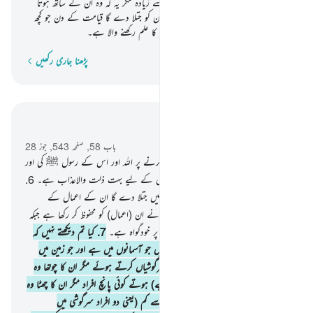
افراد سرگوشی میں مصروف) اور نہ اس سے زیادہ مگر یہ کہ وہ ان کے ساتھ ہوتا
ہے جہاں کہیں بھی وہ ہوں۔۔ } پھر وہ ان کو جتلا دے گا قیامت کے دن جو کچھ
بھی انہوں نے عمل کیا تھا یقینا اللہ ہرچیز کا علم رکھنے والا ہے۔
پڑھنا جاری رکھیں
لفظ بہ لفظ
سیاق و سباق میں پڑھیں
باب 58, صفحہ 543, جوز 28
5
.
یقینا وہ لوگ جو تل گئے ہیں مخالفت کرنے پر اللہ اور اس کے رسول ﷺ کی اور
ہم اتار چکے ہیں روشن آیات۔ اور کافروں کے لیے بہت ذلت والاعذاب ہے۔
6
.
جس دن اللہ ان سب کو اٹھائے گا پھر انہیں جتلا دے گا ان کے اعمال کے
بارے میں جو انہوں نے کیے تھے۔ اللہ نے ان (اعمال) کو محفوظ کر رکھا ہے جبکہ
وہ انہیں بھول چکے ہیں۔ اور اللہ تو ہرچیز پر خودگواہ ہے۔
7
.
کیا تم دیکھتے نہیں کہ
اللہ جانتا ہے اس سب کچھ کے بارے میں جو آسمانوں میں ہے اور جو زمین میں
ہے ؟ نہیں ہوتے کبھی بھی تین آدمی سرگوشیاں کرتے ہوئے مگر ان کا چوتھا وہ
(اللہ) ہوتا ہے اور نہیں (سرگوشی کر رہے) ہوتے کوئی پانچ افراد مگر ان کا چھٹا وہ
(اللہ) ہوتا ہے اور نہیں ہوتے وہ اس سے کم (یعنی دو افراد سرگوشی میں