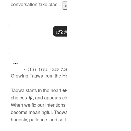
conversation take plac...
مزید دیکھیں
0
0
مزید اسباق پڑھیں
مظاہر
najee elhila
25 weeks ago
·
حوالہ
آیت 88:26-89، 7:58، 45:29، 183:2، 51:33
Growing Taqwa from the Heart 🌱
Taqwa starts in the heart ❤️, shows in our daily
choices 🧠, and appears clearly in our character 🤍.
When we fix our intentions for Allah, our actions
become meaningful. Taqwa helps us choose
honesty, patience, and self-contro...
مزید دیکھیں
0
18