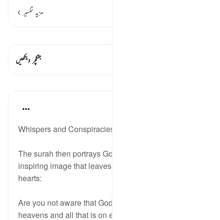
مزید تفسیر
قیراط دیکھیں
اس آیت میں ہے۔ 2 جنکچرز
جنکچر دیکھیں
اسباق
In the Shade of the Quran
31 weeks ago
·
حوالہ
آیت 7:58
Whispers and Conspiracies
The surah then portrays God's presence in an
inspiring image that leaves a telling effect on our
hearts:
Are you not aware that God knows all that is in the
heavens and all that is on earth? Never can a secret