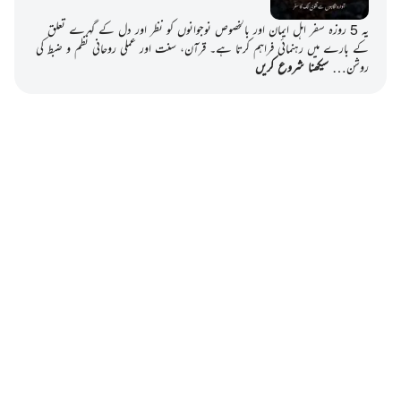
یہ 5 روزہ سفر اہل ایمان اور بالخصوص نوجوانوں کو نظر اور دل کے گہرے تعلق
کے بارے میں رہنمائی فراہم کرتا ہے۔ قرآن، سنت اور عملی روحانی نظم و ضبط کی
روشن…
سیکھنا شروع کریں
Notes
placeholders
close