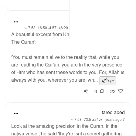
A Siddiqui
6 years ago
·
حوالہ
آیت 48:52، 12:36، 46:20، 4:57، 16:50، 7:58
A beautiful excerpt from Khurram Murad's 'Way To
The Quran':
'You must remain alive to the reality that, while you
are reading the Qur'an, you are in the very presence
of Him who has sent these words to you. For, Allah is
always with you, wherever you are, wh...
مزید دیکھیں
0
22
tareq abed
7 years ago
·
حوالہ
آیت 73:5، 7:58
Look at the amazing precision in the Quran. In the
najwa verse , he said 'they're isnt a secret gathering