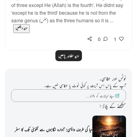
of three except He (Allah) is the fourth'. He didnt say
'except he is the third' because he is not from the
same genus (جنس) as the three humans so it is ...
مزید دیکھیں
0
1
مزید مظاہر پڑھیں
نوٹس اور عکاسی۔
آپ کے پاس اس آیت پر کوئی نوٹ یا عکاسی نہیں ہے۔
اپنے خیالات کو پکڑو…
سیکھنے کے پلانز
حیا کی طرف واپسی: آوارہ نگاہوں سے تقویٰ تک کا سفر