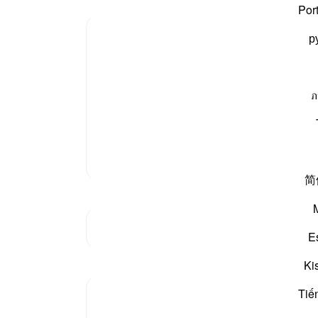
کوئی 
Por
رکھو 
р
کے ل
-
بیان 
اور میرے خاوند اوس بن صامت رضی اللہ عنہ کے بارے میں
ภ
تھی، یہ بوڑھے اور بڑی عمر کے تھے اور کچھ اخلاق کے بھی
نوٹس
آپ ک
مزید تفسیر
简
جنکچر دیکھیں
E
مظاہر
Ki
Tiế
tareq abed
7 years ago
·
حوالہ
آیت 1:58-6