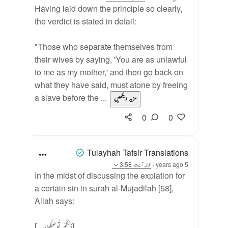
Having laid down the principle so clearly,
the verdict is stated in detail:
"Those who separate themselves from
their wives by saying, 'You are as unlawful
to me as my mother,' and then go back on
what they have said, must atone by freeing
a slave before the ...
مزید دیکھیں
0
0
Tulayhah Tafsir Translations
5 years ago
·
حوالہ
آیت 3:58
In the midst of discussing the expiation for
a certain sin in surah al-Mujadilah [58],
Allah says:
[ذَٰلِكُمْ تُوعَظُونَ بِهِ]