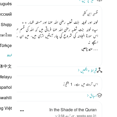
tuguês
تفسیر ابنِ کثیر
усский
خولہ اور خویلہ بنت ثعلبہ رضی اللہ عنہا اور مسئلہ ظہار ٭٭
Shqip
سیدہ خولہ بنت ثعلبہ رضی اللہ عنہا فرماتی ہیں کہ اللہ کی قسم میرے 
าษาไทย
اس سورۃ المجادلہ کی شروع کی چار آیتیں اتری ہیں، میں ان کے گھر میں 
اچھے نہ
Türkçe
…
مزید پڑھیں
اردو
体中文
قیراط دیکھیں
Melayu
اس آیت میں ہے۔ 1 جنکچرز
spañol
اسباق
swahili
ng Việt
In the Shade of the Quran
31 weeks ago
·
حوالہ
آیت 3:58