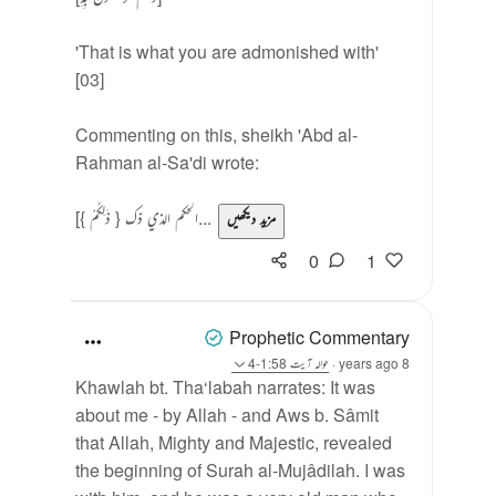
'That is what you are admonished with'
[03]
Commenting on this, sheikh 'Abd al-
Rahman al-Sa'di wrote:
[{ ذَلِكُمْ } الحكم الذي ذك...
مزید دیکھیں
0
1
Prophetic Commentary
8 years ago
·
حوالہ
آیت 1:58-4
Khawlah bt. Tha‘labah narrates: It was
about me - by Allah - and Aws b. Sâmit
that Allah, Mighty and Majestic, revealed
the beginning of Surah al-Mujâdilah. I was