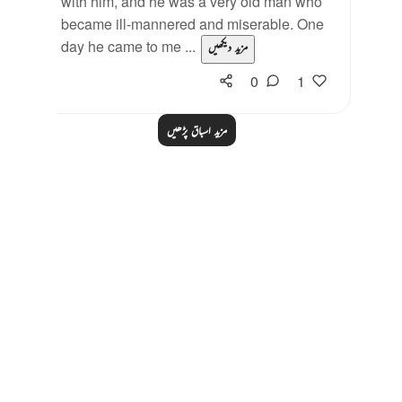
with him, and he was a very old man who
became ill-mannered and miserable. One
day he came to me ...
مزید دیکھیں
0
1
مزید اسباق پڑھیں
Notes
placeholders
close