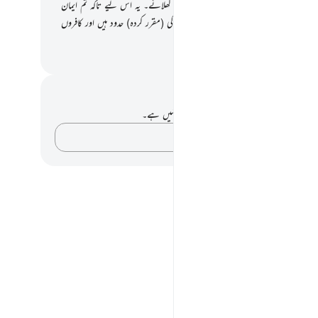
یہ بھی نہ کرسکتا ہو تو وہ ساٹھ مسکینوں کو کھانا کھلائے۔ یہ اس لیے تاکہ تم ایمان
اللہ پر اور اس کے رسول ﷺ پر۔ اور یہ اللہ کی (مقرر کردہ) حدود ہیں اور کافروں
یے بہت دردناک عذاب ہے۔
القرآن (ڈاکٹر اسرار احمد)
 اور عکاسی۔
ے پاس اس آیت پر کوئی نوٹ یا عکاسی نہیں ہے۔
اپنے خیالات کو پکڑو…