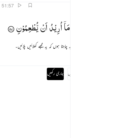
51:57
ا اريد منهم من رزق وما اريد ان يطعمون ٥٧
مَاۤ
اُرِیْدُ
مِنْهُمْ
مِّنْ
رِّزْقٍ
وَّمَاۤ
اُرِیْدُ
اَنْ
یُّطْعِمُوْنِ
َآ أُرِيدُ مِنْهُم مِّن رِّزْقٍۢ وَمَآ أُرِيدُ أَن يُطْعِمُونِ ٥٧
میں ان سے کوئی رزق نہیں چاہتا اور نہ میں یہ چاہتا ہوں کہ یہ مجھے کھلائیں پلائیں۔
تفاسیر
اسباق
تدبرات
پوری سورہ پڑھیں
جاری رکھیں