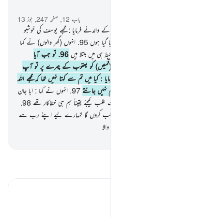
سیاق و سباق میں پڑھیں
باب 12, صفحہ 247, جوز 13
94
.
اور جب قافلہ چلا (مصر سے تو) ان کے والدنے فرمایا : مجھے یوسف کی خوشبو
آرہی ہے اگر تم لوگ یہ نہ کہو کہ میں سٹھیا گیا ہوں
95
.
انہوں (گھر والوں) نے کہا
: اللہ کی قسم ! آپ تو اپنے اسی پرانے خبط ہی میں مبتلا ہیں
96
.
تو جب آیا
بشارت دینے والا اور اس نے ڈالا اس (قمیص) کو یعقوب کے چہرے پر تو آپ
پھر سے ہوگئے دیکھنے والے آپ نے فرمایا : کیا میں تم سے کہتا نہیں تھا کہ مجھے اللہ
کی طرف سے ان چیزوں کا علم ہے جو تم نہیں جانتے
97
.
انہوں نے کہا : ابا جان
! ہمارے لیے ہمارے گناہوں کی مغفرت طلب کیجئے یقیناً ہم ہی خطاکار تھے
98
.
آپ نے فرمایا : عنقریب میں مغفرت طلب کروں گا تمہارے لیے اپنے رب سے
یقیناً وہی ہے بخشش والا بہت رحم کرنے والا
-
بیان القرآن (ڈاکٹر اسرار احمد)
تفسیر پڑھیں
تفسیر ابنِ کثیر
باب