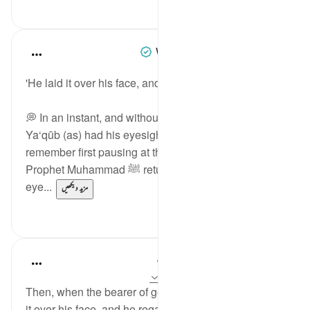
0
8
When the Stars Prostrated
5 years ago
·
حوالہ
آیت 96:12
'He laid it over his face, and he regained his sight.'
💭 In an instant, and without 'medical intervention,'
Ya‘qūb (as) had his eyesight restored. I vividly
remember first pausing at the hadith in which the
Prophet Muhammad ﷺ returned the nearly detached
eye...
مزید دیکھیں
0
0
Mohammad Elshinawy
5 years ago
·
حوالہ
آیت 96:12، 78:16
Then, when the bearer of good news arrived, he laid
it over his face, and he regained his sight. He said,