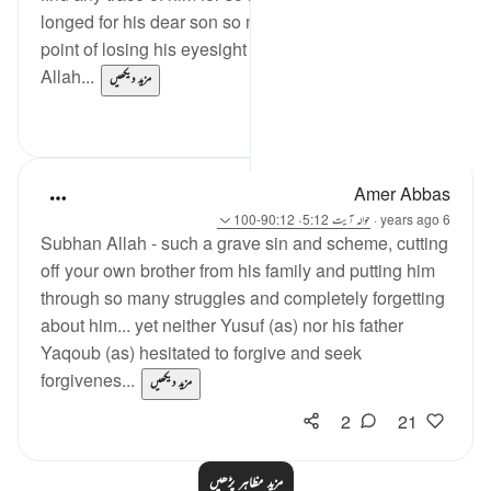
longed for his dear son so much. He cried to the
point of losing his eyesight but he didn't lose hope in
Allah...
مزید دیکھیں
2
2
Amer Abbas
6 years ago
·
حوالہ
آیت 5:12، 90:12-100
Subhan Allah - such a grave sin and scheme, cutting
off your own brother from his family and putting him
through so many struggles and completely forgetting
about him... yet neither Yusuf (as) nor his father
Yaqoub (as) hesitated to forgive and seek
forgivenes...
مزید دیکھیں
2
21
مزید مظاہر پڑھیں