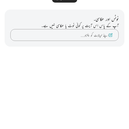
نوٹس اور عکاسی۔
آپ کے پاس اس آیت پر کوئی نوٹ یا عکاسی نہیں ہے۔
اپنے خیالات کو پکڑو…
Notes
placeholders
close