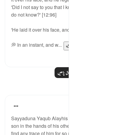
'Did I not say to you that I know from God what you
do not know?' [12:96]
'He laid it over his face, and he regained his sight.'
💭 In an instant, and w...
مزید دیکھیں
1
23
مزید اسباق پڑھیں
مظاہر
Rabia Jahan
6 years ago
·
حوالہ
آیت 96:12
Sayyaduna Yaqub Alayhis salam lost a righteous
son in the hands of his other children. He couldn't
find any trace of him for so many years. His heart