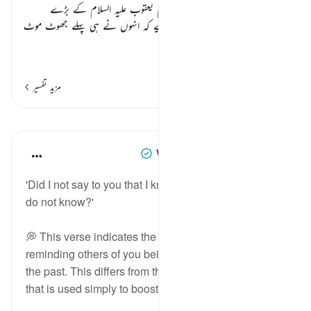
کہتے ہیں کہ پیراہن یوسف علیہ السلام یعقوب علیہ السلام کے بڑے
صاحبزادے یہودا لائے تھے۔ اس لیے کہ انہوں نے ہی پہلے جھوٹ موٹ
وہ کرتا پیش کیا تھا۔ جسے
…
مزید پڑھیں
مزید تفسیر
اسباق
When the Stars Prostrated
4 years ago
·
حوالہ
آیت 96:12
'Did I not say to you that I know from God what you
do not know?'
💭 This verse indicates the permissibility of
reminding others of you being correct on a matter in
the past. This differs from the childish 'I told you so,'
that is used simply to boost one’s e...
مزید دیکھیں