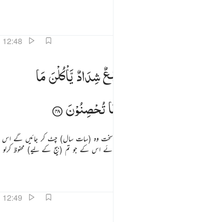
قلیل تعداد کے جو تم کھاؤ
تفاسیر
اسباق
تدبرات
قرأت
12:48
م ياتي من بعد ذالك سبع شداد ياكلن ما قدمتم لهن الا قليلا مما تحصنون ٤٨
ثُمَّ
یَاْتِیْ
مِنْ
بَعْدِ
ذٰلِكَ
سَبْعٌ
شِدَادٌ
یَّاْكُلْنَ
مَا
ُمَّ يَأْتِى مِنۢ بَعْدِ ذَٰلِكَ سَبْعٌۭ شِدَادٌۭ يَأْكُلْنَ مَا قَدَّمْتُمْ لَهُنَّ إِلَّا قَلِيلًۭا مِّمَّا تُحْصِنُونَ ٤٨
قَدَّمْتُمْ
لَهُنَّ
اِلَّا
قَلِیْلًا
مِّمَّا
تُحْصِنُوْنَ
پھر اس کے بعد سات سال آئیں گے بہت سخت وہ (سات سال) چٹ کر جائیں گے اس
کو جو کچھ تم نے ان کے لیے بچا رکھا ہوگا سوائے اس کے جو تم (بیج کے لیے) محفوظ کرلو
گے
تفاسیر
اسباق
تدبرات
12:49
م ياتي من بعد ذالك عام فيه يغاث الناس وفيه يعصرون ٤٩