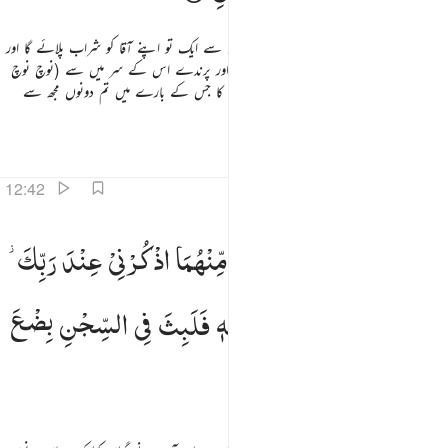
اے میرے جیل کے دونوں ساتھیو ! تم میں سے ایک تو اپنے آقا کو شراب پلائے گا اور
جو دوسرا ہے اسے سولی دے دی جائے گی اور پرندے اس کے سر میں سے (نوچ نوچ
کر) کھائیں گے فیصلہ کردیا گیا ہے اس معاملے کا جس کے بارے میں تم دونوں مجھ سے
پوچھ رہے تھے
تفاسیر
اسباق
تدبرات
12:42
قال للذي ظن انه ناج منهما اذكرني عند ربك فانساه الشيطان ذكر ربه فلبث في السجن بضع سنين ٤٢
وَقَالَ
لِلَّذِیْ
ظَنَّ
اَنَّهٗ
نَاجٍ
مِّنْهُمَا
اذْكُرْنِیْ
عِنْدَ
رَبِّكَ ؗ
َقَالَ لِلَّذِى ظَنَّ أَنَّهُۥ نَاجٍۢ مِّنْهُمَا ٱذْكُرْنِى عِندَ رَبِّكَ فَأَنسَىٰهُ ٱلشَّيْطَـٰنُ ذِكْرَ رَبِّهِۦ فَلَبِثَ فِى ٱلسِّجْنِ بِضْعَ سِنِينَ ٤٢
فَاَنْسٰىهُ
الشَّیْطٰنُ
ذِكْرَ
رَبِّهٖ
فَلَبِثَ
فِی
السِّجْنِ
بِضْعَ
سِنِیْنَ