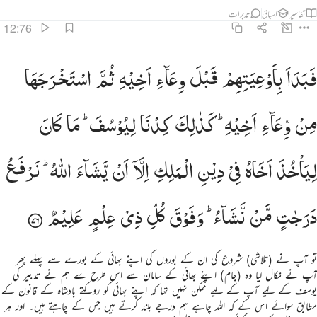
تفاسیر
اسباق
تدبرات
12:76
بدا باوعيتهم قبل وعاء اخيه ثم استخرجها من وعاء اخيه كذالك كدنا ليوسف ما كان لياخذ اخاه في دين الملك
فَبَدَاَ
بِاَوْعِیَتِهِمْ
قَبْلَ
وِعَآءِ
اَخِیْهِ
ثُمَّ
اسْتَخْرَجَهَا
َبَدَأَ بِأَوْعِيَتِهِمْ قَبْلَ وِعَآءِ أَخِيهِ ثُمَّ ٱسْتَخْرَجَهَا مِن وِعَآءِ أَخِيهِ ۚ كَذَٰلِكَ كِدْنَا لِيُوسُفَ ۖ مَا كَانَ لِيَأْخُذَ أَخَاهُ 
مِنْ
وِّعَآءِ
اَخِیْهِ ؕ
كَذٰلِكَ
كِدْنَا
لِیُوْسُفَ ؕ
مَا
كَانَ
لِیَاْخُذَ
اَخَاهُ
فِیْ
دِیْنِ
الْمَلِكِ
اِلَّاۤ
اَنْ
یَّشَآءَ
اللّٰهُ ؕ
نَرْفَعُ
دَرَجٰتٍ
مَّنْ
نَّشَآءُ ؕ
وَفَوْقَ
كُلِّ
ذِیْ
عِلْمٍ
عَلِیْمٌ
تو آپ نے (تلاشی) شروع کی ان کے بوروں کی اپنے بھائی کے بورے سے پہلے پھر
آپ نے نکال لیا وہ (جام) اپنے بھائی کے سامان سے اس طرح سے ہم نے تدبیر کی
یوسف کے لیے آپ کے لیے ممکن نہیں تھا کہ اپنے بھائی کو روکتے بادشاہ کے قانون کے
مطابق سوائے اس کے کہ اللہ چاہے ہم درجے بلند کرتے ہیں جس کے چاہتے ہیں۔ اور ہر