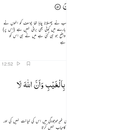
نَّفْسِهٖ
وَاِنَّهٗ
لَمِنَ
الصّٰدِقِیْنَ
اس نے پوچھا کہ کیا معاملہ تھا تمہارا جب تم سب نے پھسلانا چاہا تھا یوسف کو انہوں نے
کہا کہ اللہ گواہ ہے ہمارے علم میں اس کے بارے میں کوئی بھی برائی نہیں ہے (اس پر)
عزیز کی بیوی بھی بول اٹھی کہ اب حقیقت تو واضح ہو ہی گئی ہے میں نے ہی اس کو
پھسلانے کی کوشش کی تھی اور وہ بالکل سچا ہے
تفاسیر
اسباق
تدبرات
قرأت
12:52
الك ليعلم اني لم اخنه بالغيب وان الله لا يهدي كيد الخاينين ٥٢
ذٰلِكَ
لِیَعْلَمَ
اَنِّیْ
لَمْ
اَخُنْهُ
بِالْغَیْبِ
وَاَنَّ
اللّٰهَ
لَا
َٰلِكَ لِيَعْلَمَ أَنِّى لَمْ أَخُنْهُ بِٱلْغَيْبِ وَأَنَّ ٱللَّهَ لَا يَهْدِى كَيْدَ ٱلْخَآئِنِينَ ٥٢
یَهْدِیْ
كَیْدَ
الْخَآىِٕنِیْنَ
یہ اس لیے کہ وہ جان لے کہ میں نے اس کی غیرموجودگی میں اس کی خیانت نہیں کی اور
یہ کہ یقیناً اللہ خیانت کرنے والوں کی چال کو کامیاب نہیں کرتا