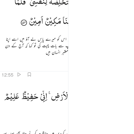
وَقَالَ
الْمَلِكُ
ائْتُوْنِیْ
بِهٖۤ
اَسْتَخْلِصْهُ
لِنَفْسِیْ ۚ
فَلَمَّا
َقَالَ ٱلْمَلِكُ ٱئْتُونِى بِهِۦٓ أَسْتَخْلِصْهُ لِنَفْسِى ۖ فَلَمَّا كَلَّمَهُۥ قَالَ إِنَّكَ ٱلْيَوْمَ لَدَيْنَا مَكِينٌ أَمِينٌۭ ٥٤
كَلَّمَهٗ
قَالَ
اِنَّكَ
الْیَوْمَ
لَدَیْنَا
مَكِیْنٌ
اَمِیْنٌ
اور بادشاہ نے (اب فیصلہ کن انداز میں) کہا کہ اس کو میرے پاس لے آؤ میں اسے اپنا
مصاحب خاص بناؤں گا تو جب بادشاہ نے آپ سے بات چیت کی تو کہا کہ آج کے دن
سے آپ ہمارے نزدیک بڑے با عزت اور معتبر انسان ہیں
تفاسیر
اسباق
تدبرات
12:55
ال اجعلني على خزاين الارض اني حفيظ عليم ٥٥
قَالَ
اجْعَلْنِیْ
عَلٰی
خَزَآىِٕنِ
الْاَرْضِ ۚ
اِنِّیْ
حَفِیْظٌ
عَلِیْمٌ
َالَ ٱجْعَلْنِى عَلَىٰ خَزَآئِنِ ٱلْأَرْضِ ۖ إِنِّى حَفِيظٌ عَلِيمٌۭ ٥٥
آپ نے فرمایا کہ مجھے ملک کے خزانوں پر مقرر کردیں میں حفاظت کرنے والا بھی ہوں اور