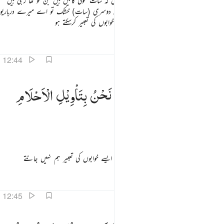
اور بادشاہ نے کہا کہ میں خواب میں دیکھتا ہوں کہ سات موٹی گائیں ہیں جن کو کھا رہی ہیں
سات دبلی گائیں اور سات بالیاں ہیں ہری اور دوسری (سات) خشک تو اے میرے درباریو
! مجھے بتاؤ تعبیر میرے خواب کی اگر تم لوگ خوابوں کی تعبیر کرسکتے ہو
تفاسیر
اسباق
تدبرات
12:44
الوا اضغاث احلام وما نحن بتاويل الاحلام بعالمين ٤٤
قَالُوْۤا
اَضْغَاثُ
اَحْلَامٍ ۚ
وَمَا
نَحْنُ
بِتَاْوِیْلِ
الْاَحْلَامِ
َالُوٓا۟ أَضْغَـٰثُ أَحْلَـٰمٍۢ ۖ وَمَا نَحْنُ بِتَأْوِيلِ ٱلْأَحْلَـٰمِ بِعَـٰلِمِينَ ٤٤
بِعٰلِمِیْنَ
انہوں نے کہا کہ یہ تو پریشان خیالات ہیں اور ایسے خوابوں کی تعبیر ہم نہیں جانتے
تفاسیر
اسباق
تدبرات
12:45
قال الذي نجا منهما وادكر بعد امة انا انبيكم بتاويله فارسلون ٤٥