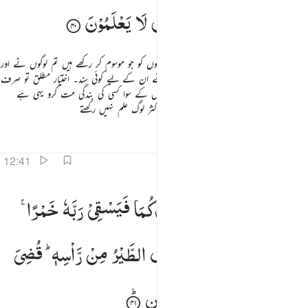
الْقَیِّمُ
وَلٰكِنَّ
اَكْثَرَ
النَّاسِ
لَا
یَعْلَمُوْنَ
نہیں پوجتے تم اس (اللہ) کے سوا مگر چند ناموں کو جو موسوم کر رکھے ہیں تم لوگوں نے اور
تمہارے آباء و اَجداد نے نہیں اتاری اللہ نے ان کے لیے کوئی سند۔ اختیار مطلق تو صرف
اللہ ہی کا ہے اس نے حکم دیا ہے کہ تم اس کے سوا کسی کی بندگی مت کرو یہی ہے
دین سیدھا (اور ہمیشہ سے قائم و دائم) لیکن اکثر لوگ علم نہیں رکھتے
تفاسیر
اسباق
تدبرات
12:41
ا صاحبي السجن اما احدكما فيسقي ربه خمرا واما الاخر فيصلب فتاكل الطير من راسه قضي الامر الذي فيه تستفتيان ١
یٰصَاحِبَیِ
السِّجْنِ
اَمَّاۤ
اَحَدُكُمَا
فَیَسْقِیْ
رَبَّهٗ
خَمْرًا ۚ
َـٰصَـٰحِبَىِ ٱلسِّجْنِ أَمَّآ أَحَدُكُمَا فَيَسْقِى رَبَّهُۥ خَمْرًۭا ۖ وَأَمَّا ٱلْـَٔاخَرُ فَيُصْلَبُ فَتَأْكُلُ ٱلطَّيْرُ مِن رَّأْسِهِۦ ۚ قُضِىَ ٱلْأَمْرُ ٱلَّذِى فِي
وَاَمَّا
الْاٰخَرُ
فَیُصْلَبُ
فَتَاْكُلُ
الطَّیْرُ
مِنْ
رَّاْسِهٖ ؕ
قُضِیَ
الْاَمْرُ
الَّذِیْ
فِیْهِ
تَسْتَفْتِیٰنِ