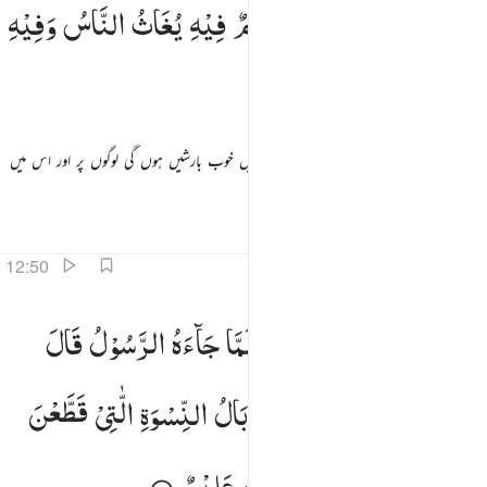
ثُمَّ
یَاْتِیْ
مِنْ
بَعْدِ
ذٰلِكَ
عَامٌ
فِیْهِ
یُغَاثُ
النَّاسُ
وَفِیْهِ
ُمَّ يَأْتِى مِنۢ بَعْدِ ذَٰلِكَ عَامٌۭ فِيهِ يُغَاثُ ٱلنَّاسُ وَفِيهِ يَعْصِرُونَ ٤٩
یَعْصِرُوْنَ
پھر آئے گا اس کے بعد ایک سال کہ اس میں خوب بارشیں ہوں گی لوگوں پر اور اس میں
وہ (انگور کا) رس نچوڑیں گے
تفاسیر
اسباق
تدبرات
قرأت
12:50
قال الملك ايتوني به فلما جاءه الرسول قال ارجع الى ربك فاساله ما بال النسوة اللاتي قطعن ايديهن ان ربي ب
وَقَالَ
الْمَلِكُ
ائْتُوْنِیْ
بِهٖ ۚ
فَلَمَّا
جَآءَهُ
الرَّسُوْلُ
قَالَ
َقَالَ ٱلْمَلِكُ ٱئْتُونِى بِهِۦ ۖ فَلَمَّا جَآءَهُ ٱلرَّسُولُ قَالَ ٱرْجِعْ إِلَىٰ رَبِّكَ فَسْـَٔلْهُ مَا بَالُ ٱلنِّسْوَةِ ٱلَّـٰتِى قَطَّعْنَ أَيْد
ارْجِعْ
اِلٰی
رَبِّكَ
فَسْـَٔلْهُ
مَا
بَالُ
النِّسْوَةِ
الّٰتِیْ
قَطَّعْنَ
اَیْدِیَهُنَّ ؕ
اِنَّ
رَبِّیْ
بِكَیْدِهِنَّ
عَلِیْمٌ