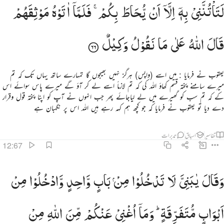
لَتَاْتُنَّنِیْ
بِهٖۤ
اِلَّاۤ
اَنْ
یُّحَاطَ
بِكُمْ ۚ
فَلَمَّاۤ
اٰتَوْهُ
مَوْثِقَهُمْ
قَالَ
اللّٰهُ
عَلٰی
مَا
نَقُوْلُ
وَكِیْلٌ
یعقوب نے فرمایا : میں اسے (واپس) ہرگز نہیں بھیجوں گا تمہارے ساتھ یہاں تک کہ تم
میرے سامنے پختہ قسم کھاؤ اللہ کی کہ تم لازماً اسے لے کر آؤ گے میرے پاس سوائے اس
کے کہ تم سب کو گھیرے میں لے لیاجائے پھر جب انہوں نے آپ کو اپنا پختہ قول وقرار
دے دیا تو یعقوب نے فرمایا کہ جو کچھ ہم کہہ رہے ہیں اللہ اس پر نگہبان ہے
تفاسیر
اسباق
تدبرات
12:67
قال يا بني لا تدخلوا من باب واحد وادخلوا من ابواب متفرقة وما اغني عنكم من الله من شيء ان الحكم الا ل
وَقَالَ
یٰبَنِیَّ
لَا
تَدْخُلُوْا
مِنْ
بَابٍ
وَّاحِدٍ
وَّادْخُلُوْا
مِنْ
َقَالَ يَـٰبَنِىَّ لَا تَدْخُلُوا۟ مِنۢ بَابٍۢ وَٰحِدٍۢ وَٱدْخُلُوا۟ مِنْ أَبْوَٰبٍۢ مُّتَفَرِّقَةٍۢ ۖ وَمَآ أُغْنِى عَنكُم مِّنَ ٱللَّهِ مِن شَىْءٍ ۖ إِنِ ٱلْحُكْمُ إِلَّ
اَبْوَابٍ
مُّتَفَرِّقَةٍ ؕ
وَمَاۤ
اُغْنِیْ
عَنْكُمْ
مِّنَ
اللّٰهِ
مِنْ