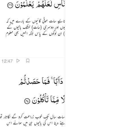
یٰبِسٰتٍ ۙ
لَّعَلِّیْۤ
اَرْجِعُ
اِلَی
النَّاسِ
لَعَلَّهُمْ
یَعْلَمُوْنَ
اے یوسف ! اے راست باز ! ہمیں تعبیر بتائیے سات موٹی گائیوں کے بارے میں کہ
انہیں کھا رہی ہیں سات دبلی اور سات سبز بالیوں اور دوسری (سات) خشک بالیوں کے
بارے میں تاکہ میں واپس جاؤں (تعبیر لے کر) ان لوگوں کے پاس تاکہ انہیں بھی معلوم
ہوجائے
تفاسیر
اسباق
تدبرات
12:47
ال تزرعون سبع سنين دابا فما حصدتم فذروه في سنبله الا قليلا مما تاكلون ٤٧
قَالَ
تَزْرَعُوْنَ
سَبْعَ
سِنِیْنَ
دَاَبًا ۚ
فَمَا
حَصَدْتُّمْ
َالَ تَزْرَعُونَ سَبْعَ سِنِينَ دَأَبًۭا فَمَا حَصَدتُّمْ فَذَرُوهُ فِى سُنۢبُلِهِۦٓ إِلَّا قَلِيلًۭا مِّمَّا تَأْكُلُونَ ٤٧
فَذَرُوْهُ
فِیْ
سُنْۢبُلِهٖۤ
اِلَّا
قَلِیْلًا
مِّمَّا
تَاْكُلُوْنَ
یوسف نے (تعبیر بتاتے ہوئے) فرمایا کہ تم سات سال تک خوب زراعت کرو گے لگاتار تو
(اس دوران میں) جو فصل بھی تم کاٹو اسے رہنے دینا اس کی بالیوں ہی میں سوائے اس