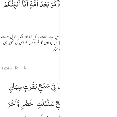
وَقَالَ
الَّذِیْ
نَجَا
مِنْهُمَا
وَادَّكَرَ
بَعْدَ
اُمَّةٍ
اَنَا
اُنَبِّئُكُمْ
َقَالَ ٱلَّذِى نَجَا مِنْهُمَا وَٱدَّكَرَ بَعْدَ أُمَّةٍ أَنَا۠ أُنَبِّئُكُم بِتَأْوِيلِهِۦ فَأَرْسِلُونِ ٤٥
بِتَاْوِیْلِهٖ
فَاَرْسِلُوْنِ
اور کہا اس شخص نے جو ان دونوں (قیدیوں) میں سے نجات پا گیا تھا اور ایک طویل عرصے
کے بعد اسے (اچانک) یاد آگیا (اس نے کہا) میں بتادوں گا تم لوگوں کو اس کی تعبیر بس
مجھے ذرا (قید خانے میں یوسف کے پاس) بھیج دیں
تفاسیر
اسباق
تدبرات
12:46
وسف ايها الصديق افتنا في سبع بقرات سمان ياكلهن سبع عجاف وسبع سنبلات خضر واخر يابسات لعلي ارجع 
یُوْسُفُ
اَیُّهَا
الصِّدِّیْقُ
اَفْتِنَا
فِیْ
سَبْعِ
بَقَرٰتٍ
سِمَانٍ
ُوسُفُ أَيُّهَا ٱلصِّدِّيقُ أَفْتِنَا فِى سَبْعِ بَقَرَٰتٍۢ سِمَانٍۢ يَأْكُلُهُنَّ سَبْعٌ عِجَافٌۭ وَسَبْعِ سُنۢبُلَـٰتٍ خُضْرٍۢ وَأُخَرَ يَ
یَّاْكُلُهُنَّ
سَبْعٌ
عِجَافٌ
وَّسَبْعِ
سُنْۢبُلٰتٍ
خُضْرٍ
وَّاُخَرَ