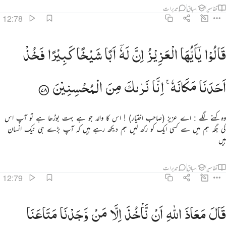
تفاسیر
اسباق
تدبرات
12:78
الوا يا ايها العزيز ان له ابا شيخا كبيرا فخذ احدنا مكانه انا نراك من المحسنين ٧٨
قَالُوْا
یٰۤاَیُّهَا
الْعَزِیْزُ
اِنَّ
لَهٗۤ
اَبًا
شَیْخًا
كَبِیْرًا
فَخُذْ
َالُوا۟ يَـٰٓأَيُّهَا ٱلْعَزِيزُ إِنَّ لَهُۥٓ أَبًۭا شَيْخًۭا كَبِيرًۭا فَخُذْ أَحَدَنَا مَكَانَهُۥٓ ۖ إِنَّا نَرَىٰكَ مِنَ ٱلْمُحْسِنِينَ ٧٨
اَحَدَنَا
مَكَانَهٗ ۚ
اِنَّا
نَرٰىكَ
مِنَ
الْمُحْسِنِیْنَ
وہ کہنے لگے : اے عزیز (صاحب اختیار) ! اس کا والد جو ہے بہت بوڑھا ہے تو آپ اس
کی جگہ ہم میں سے کسی ایک کو رکھ لیں ہم دیکھ رہے ہیں کہ آپ بڑے ہی نیک انسان
ہیں
تفاسیر
اسباق
تدبرات
12:79
ال معاذ الله ان ناخذ الا من وجدنا متاعنا عنده انا اذا لظالمون ٧٩
قَالَ
مَعَاذَ
اللّٰهِ
اَنْ
نَّاْخُذَ
اِلَّا
مَنْ
وَّجَدْنَا
مَتَاعَنَا
َالَ مَعَاذَ ٱللَّهِ أَن نَّأْخُذَ إِلَّا مَن وَجَدْنَا مَتَـٰعَنَا عِندَهُۥٓ إِنَّآ إِذًۭا لَّظَـٰلِمُونَ ٧٩