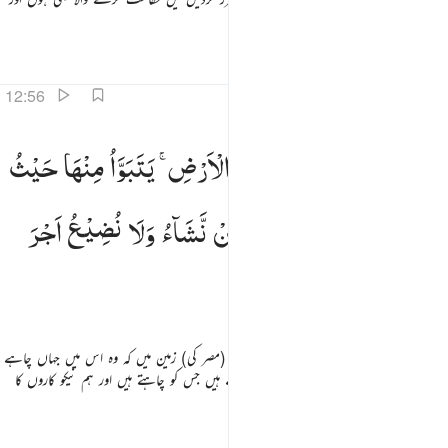
جاننے والا بھی ہوں
تفاسیر
اسباق
تدبرات
12:56
كذالك مكنا ليوسف في الارض يتبوا منها حيث يشاء نصيب برحمتنا من نشاء ولا نضيع اجر المحسنين ٥٦
وَكَذٰلِكَ
مَكَّنَّا
لِیُوْسُفَ
فِی
الْاَرْضِ ۚ
یَتَبَوَّاُ
مِنْهَا
حَیْثُ
َكَذَٰلِكَ مَكَّنَّا لِيُوسُفَ فِى ٱلْأَرْضِ يَتَبَوَّأُ مِنْهَا حَيْثُ يَشَآءُ ۚ نُصِيبُ بِرَحْمَتِنَا مَن نَّشَآءُ ۖ وَلَا نُضِيعُ أَجْرَ ٱلْمُحْسِنِينَ ٥٦
یَشَآءُ ؕ
نُصِیْبُ
بِرَحْمَتِنَا
مَنْ
نَّشَآءُ
وَلَا
نُضِیْعُ
اَجْرَ
الْمُحْسِنِیْنَ
اور اس طرح ہم نے یوسف کو تمکن عطا کیا (مصر کی) زمین میں کہ وہ اس میں جہاں چاہے
اپنا ٹھکانہ بنا لے ہم اپنی رحمت سے نوازتے ہیں جس کو چاہتے ہیں اور ہم نیکو کاروں کا
اجرضائع نہیں کرتے