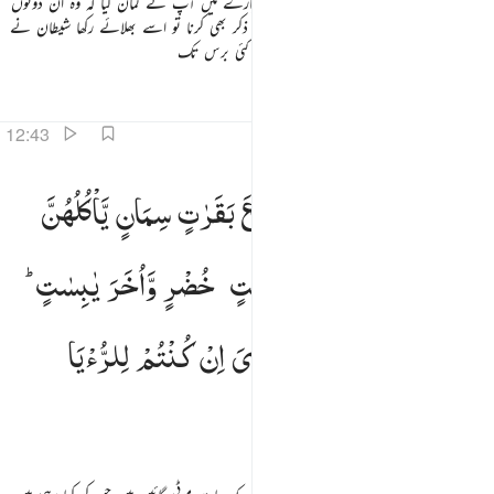
اور یوسف نے کہا اس شخص سے جس کے بارے میں آپ نے گمان کیا کہ وہ ان دونوں
میں سے نجات پائے گا کہ اپنے آقا سے میرا ذکر بھی کرنا تو اسے بھلائے رکھا شیطان نے
ذکر کرنا اپنے آقا سے تو آپ رہے جیل میں کئی برس تک
تفاسیر
اسباق
تدبرات
12:43
قال الملك اني ارى سبع بقرات سمان ياكلهن سبع عجاف وسبع سنبلات خضر واخر يابسات يا ايها الملا افتوني
وَقَالَ
الْمَلِكُ
اِنِّیْۤ
اَرٰی
سَبْعَ
بَقَرٰتٍ
سِمَانٍ
یَّاْكُلُهُنَّ
َقَالَ ٱلْمَلِكُ إِنِّىٓ أَرَىٰ سَبْعَ بَقَرَٰتٍۢ سِمَانٍۢ يَأْكُلُهُنَّ سَبْعٌ عِجَافٌۭ وَسَبْعَ سُنۢبُلَـٰتٍ خُضْرٍۢ وَأُخَرَ يَابِسَـٰتٍۢ ۖ ي
سَبْعٌ
عِجَافٌ
وَّسَبْعَ
سُنْۢبُلٰتٍ
خُضْرٍ
وَّاُخَرَ
یٰبِسٰتٍ ؕ
یٰۤاَیُّهَا
الْمَلَاُ
اَفْتُوْنِیْ
فِیْ
رُءْیَایَ
اِنْ
كُنْتُمْ
لِلرُّءْیَا
تَعْبُرُوْنَ