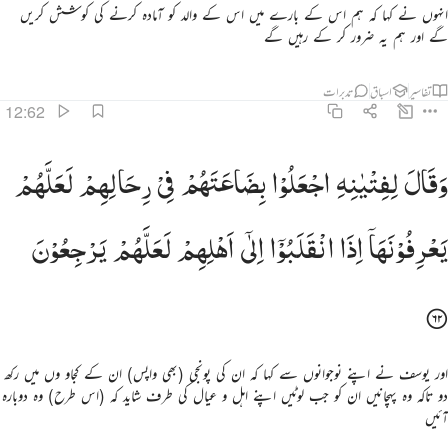
انہوں نے کہا کہ ہم اس کے بارے میں اس کے والد کو آمادہ کرنے کی کوشش کریں
گے اور ہم یہ ضرور کر کے رہیں گے
تفاسیر
اسباق
تدبرات
12:62
قال لفتيانه اجعلوا بضاعتهم في رحالهم لعلهم يعرفونها اذا انقلبوا الى اهلهم لعلهم يرجعون ٦٢
وَقَالَ
لِفِتْیٰنِهِ
اجْعَلُوْا
بِضَاعَتَهُمْ
فِیْ
رِحَالِهِمْ
لَعَلَّهُمْ
َقَالَ لِفِتْيَـٰنِهِ ٱجْعَلُوا۟ بِضَـٰعَتَهُمْ فِى رِحَالِهِمْ لَعَلَّهُمْ يَعْرِفُونَهَآ إِذَا ٱنقَلَبُوٓا۟ إِلَىٰٓ أَهْلِهِمْ لَعَلَّهُمْ يَرْجِعُونَ ٦٢
یَعْرِفُوْنَهَاۤ
اِذَا
انْقَلَبُوْۤا
اِلٰۤی
اَهْلِهِمْ
لَعَلَّهُمْ
یَرْجِعُوْنَ
اور یوسف نے اپنے نوجوانوں سے کہا کہ ان کی پونجی (بھی واپس) ان کے کجاو وں میں رکھ
دو تاکہ وہ پہچانیں ان کو جب لوٹیں اپنے اہل و عیال کی طرف شاید کہ (اس طرح) وہ دوبارہ
آئیں