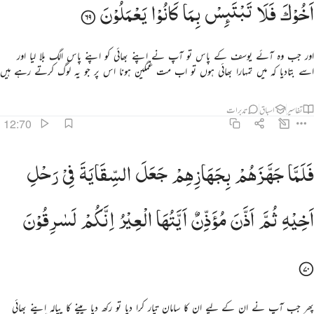
اَخُوْكَ
فَلَا
تَبْتَىِٕسْ
بِمَا
كَانُوْا
یَعْمَلُوْنَ
اور جب وہ آئے یوسف کے پاس تو آپ نے اپنے بھائی کو اپنے پاس الگ بلا لیا اور
اسے بتادیا کہ میں تمہارا بھائی ہوں تو اب مت غمگین ہونا اس پر جو یہ لوگ کرتے رہے ہیں
تفاسیر
اسباق
تدبرات
12:70
لما جهزهم بجهازهم جعل السقاية في رحل اخيه ثم اذن موذن ايتها العير انكم لسارقون ٧٠
فَلَمَّا
جَهَّزَهُمْ
بِجَهَازِهِمْ
جَعَلَ
السِّقَایَةَ
فِیْ
رَحْلِ
َلَمَّا جَهَّزَهُم بِجَهَازِهِمْ جَعَلَ ٱلسِّقَايَةَ فِى رَحْلِ أَخِيهِ ثُمَّ أَذَّنَ مُؤَذِّنٌ أَيَّتُهَا ٱلْعِيرُ إِنَّكُمْ لَسَـٰرِقُونَ ٧٠
اَخِیْهِ
ثُمَّ
اَذَّنَ
مُؤَذِّنٌ
اَیَّتُهَا
الْعِیْرُ
اِنَّكُمْ
لَسٰرِقُوْنَ
پھر جب آپ نے ان کے لیے ان کا سامان تیار کرا دیا تو رکھ دیا پینے کا پیالہ اپنے بھائی