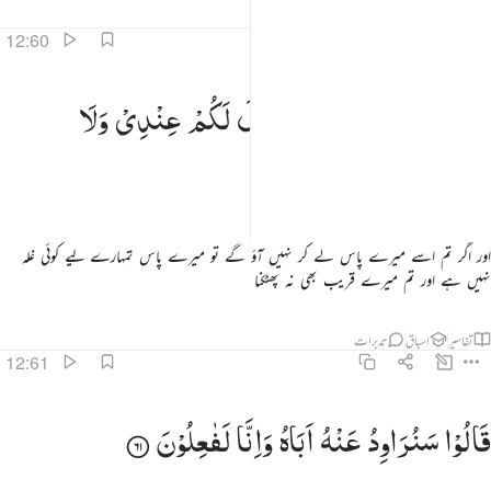
تفاسیر
اسباق
تدبرات
12:60
ان لم تاتوني به فلا كيل لكم عندي ولا تقربون ٦٠
فَاِنْ
لَّمْ
تَاْتُوْنِیْ
بِهٖ
فَلَا
كَیْلَ
لَكُمْ
عِنْدِیْ
وَلَا
َإِن لَّمْ تَأْتُونِى بِهِۦ فَلَا كَيْلَ لَكُمْ عِندِى وَلَا تَقْرَبُونِ ٦٠
تَقْرَبُوْنِ
اور اگر تم اسے میرے پاس لے کر نہیں آؤ گے تو میرے پاس تمہارے لیے کوئی غلہ
نہیں ہے اور تم میرے قریب بھی نہ پھٹکنا
تفاسیر
اسباق
تدبرات
12:61
الوا سنراود عنه اباه وانا لفاعلون ٦١
قَالُوْا
سَنُرَاوِدُ
عَنْهُ
اَبَاهُ
وَاِنَّا
لَفٰعِلُوْنَ
َالُوا۟ سَنُرَٰوِدُ عَنْهُ أَبَاهُ وَإِنَّا لَفَـٰعِلُونَ ٦١