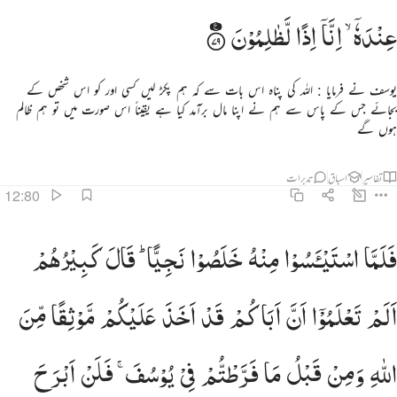
عِنْدَهٗۤ ۙ
اِنَّاۤ
اِذًا
لَّظٰلِمُوْنَ
یوسف نے فرمایا : اللہ کی پناہ اس بات سے کہ ہم پکڑ لیں کسی اور کو اس شخص کے
بجائے جس کے پاس سے ہم نے اپنا مال برآمد کیا ہے یقیناً اس صورت میں تو ہم ظالم
ہوں گے
تفاسیر
اسباق
تدبرات
12:80
لما استياسوا منه خلصوا نجيا قال كبيرهم الم تعلموا ان اباكم قد اخذ عليكم موثقا من الله ومن قبل ما فرطتم
فَلَمَّا
اسْتَیْـَٔسُوْا
مِنْهُ
خَلَصُوْا
نَجِیًّا ؕ
قَالَ
كَبِیْرُهُمْ
َلَمَّا ٱسْتَيْـَٔسُوا۟ مِنْهُ خَلَصُوا۟ نَجِيًّۭا ۖ قَالَ كَبِيرُهُمْ أَلَمْ تَعْلَمُوٓا۟ أَنَّ أَبَاكُمْ قَدْ أَخَذَ عَلَيْكُم مَّوْثِقًۭا مِّنَ ٱللَّهِ وَمِن قَبْلُ مَ
اَلَمْ
تَعْلَمُوْۤا
اَنَّ
اَبَاكُمْ
قَدْ
اَخَذَ
عَلَیْكُمْ
مَّوْثِقًا
مِّنَ
اللّٰهِ
وَمِنْ
قَبْلُ
مَا
فَرَّطْتُّمْ
فِیْ
یُوْسُفَ ۚ
فَلَنْ
اَبْرَحَ