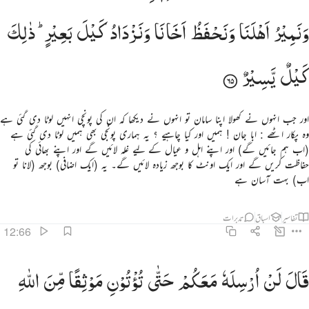
وَنَمِیْرُ
اَهْلَنَا
وَنَحْفَظُ
اَخَانَا
وَنَزْدَادُ
كَیْلَ
بَعِیْرٍ ؕ
ذٰلِكَ
كَیْلٌ
یَّسِیْرٌ
اور جب انہوں نے کھولا اپنا سامان تو انہوں نے دیکھا کہ ان کی پونچی انہیں لوٹا دی گئی ہے
وہ پکار اٹھے : ابا جان ! ہمیں اور کیا چاہیے ؟ یہ ہماری پونجی بھی ہمیں لوٹا دی گئی ہے
(اب ہم جائیں گے) اور اپنے اہل و عیال کے لیے غلہ لائیں گے اور اپنے بھائی کی
حفاظت کریں گے اور ایک اونٹ کا بوجھ زیادہ لائیں گے۔ یہ (ایک اضافی) بوجھ (لانا تو
اب) بہت آسان ہے
تفاسیر
اسباق
تدبرات
12:66
ال لن ارسله معكم حتى توتون موثقا من الله لتاتنني به الا ان يحاط بكم فلما اتوه موثقهم قال الله على ما ن
قَالَ
لَنْ
اُرْسِلَهٗ
مَعَكُمْ
حَتّٰی
تُؤْتُوْنِ
مَوْثِقًا
مِّنَ
اللّٰهِ
َالَ لَنْ أُرْسِلَهُۥ مَعَكُمْ حَتَّىٰ تُؤْتُونِ مَوْثِقًۭا مِّنَ ٱللَّهِ لَتَأْتُنَّنِى بِهِۦٓ إِلَّآ أَن يُحَاطَ بِكُمْ ۖ فَلَمَّآ ءَاتَوْهُ مَوْث