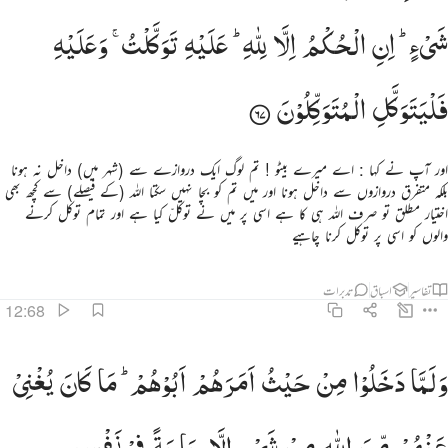
شَیْءٍ ؕ
اِنِ
الْحُكْمُ
اِلَّا
لِلّٰهِ ؕ
عَلَیْهِ
تَوَكَّلْتُ ۚ
وَعَلَیْهِ
فَلْیَتَوَكَّلِ
الْمُتَوَكِّلُوْنَ
اور آپ نے کہا : اے میرے بیٹو ! تم لوگ ایک دروازے سے (شہر میں) داخل نہ ہونا
بلکہ متفرق دروازوں سے داخل ہونا اور میں تم کو بچا نہیں سکتا اللہ (کے فیصلے) سے کچھ بھی
اختیار مطلق تو صرف اللہ ہی کا ہے اسی پر میں نے توکلّ کیا ہے اور تمام توکل کرنے
والوں کو اسی پر توکل کرنا چاہیے
تفاسیر
اسباق
تدبرات
12:68
لما دخلوا من حيث امرهم ابوهم ما كان يغني عنهم من الله من شيء الا حاجة في نفس يعقوب قضاها وانه لذو عل
وَلَمَّا
دَخَلُوْا
مِنْ
حَیْثُ
اَمَرَهُمْ
اَبُوْهُمْ ؕ
مَا
كَانَ
یُغْنِیْ
َلَمَّا دَخَلُوا۟ مِنْ حَيْثُ أَمَرَهُمْ أَبُوهُم مَّا كَانَ يُغْنِى عَنْهُم مِّنَ ٱللَّهِ مِن شَىْءٍ إِلَّا حَاجَةًۭ فِى نَفْسِ يَعْقُوبَ قَضَىٰهَا 
عَنْهُمْ
مِّنَ
اللّٰهِ
مِنْ
شَیْءٍ
اِلَّا
حَاجَةً
فِیْ
نَفْسِ