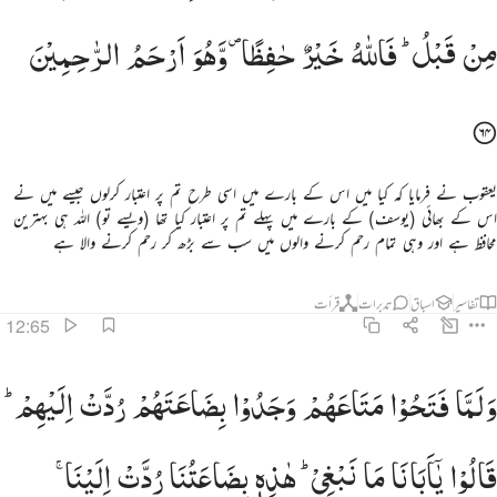
مِنْ
قَبْلُ ؕ
فَاللّٰهُ
خَیْرٌ
حٰفِظًا ۪
وَّهُوَ
اَرْحَمُ
الرّٰحِمِیْنَ
یعقوب نے فرمایا کہ کیا میں اس کے بارے میں اسی طرح تم پر اعتبار کرلوں جیسے میں نے
اس کے بھائی (یوسف) کے بارے میں پہلے تم پر اعتبار کیا تھا (ویسے تو) اللہ ہی بہترین
محافظ ہے اور وہی تمام رحم کرنے والوں میں سب سے بڑھ کر رحم کرنے والا ہے
تفاسیر
اسباق
تدبرات
قرأت
12:65
لما فتحوا متاعهم وجدوا بضاعتهم ردت اليهم قالوا يا ابانا ما نبغي هاذه بضاعتنا ردت الينا ونمير اهلنا ونحفظ اخ
وَلَمَّا
فَتَحُوْا
مَتَاعَهُمْ
وَجَدُوْا
بِضَاعَتَهُمْ
رُدَّتْ
اِلَیْهِمْ ؕ
َلَمَّا فَتَحُوا۟ مَتَـٰعَهُمْ وَجَدُوا۟ بِضَـٰعَتَهُمْ رُدَّتْ إِلَيْهِمْ ۖ قَالُوا۟ يَـٰٓأَبَانَا مَا نَبْغِى ۖ هَـٰذِهِۦ بِضَـٰعَتُنَا رُدَّتْ إِل
قَالُوْا
یٰۤاَبَانَا
مَا
نَبْغِیْ ؕ
هٰذِهٖ
بِضَاعَتُنَا
رُدَّتْ
اِلَیْنَا ۚ