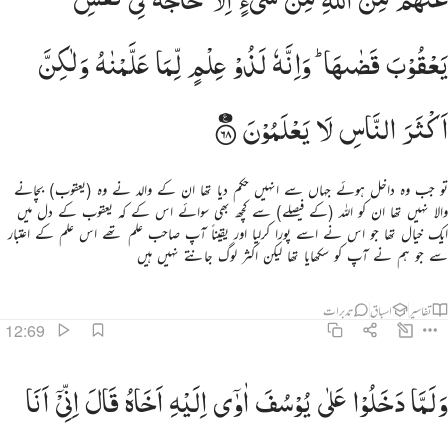
یَعْقُوْبَ
قَضٰىهَا ؕ
وَاِنَّهٗ
لَذُوْ
عِلْمٍ
لِّمَا
عَلَّمْنٰهُ
وَلٰكِنَّ
اَكْثَرَ
النَّاسِ
لَا
یَعْلَمُوْنَ
تو جب وہ داخل ہوئے جہاں سے انہیں حکم دیا تھا ان کے والد نے وہ (یعقوب) بچانے
والا نہیں تھا ان کو اللہ (کے فیصلے) سے کچھ بھی سوائے اس کے کہ یعقوب کے دل میں
ایک خیال تھا جو اس نے اسے پورا کرلیا اور یقیناً آپ صاحب علم تھے اس علم کے اعتبار
سے جو ہم نے آپ کو سکھایا تھا لیکن اکثر لوگ جانتے نہیں ہیں
تفاسیر
اسباق
تدبرات
12:69
لما دخلوا على يوسف اوى اليه اخاه قال اني انا اخوك فلا تبتيس بما كانوا يعملون ٦٩
وَلَمَّا
دَخَلُوْا
عَلٰی
یُوْسُفَ
اٰوٰۤی
اِلَیْهِ
اَخَاهُ
قَالَ
اِنِّیْۤ
اَنَا
َلَمَّا دَخَلُوا۟ عَلَىٰ يُوسُفَ ءَاوَىٰٓ إِلَيْهِ أَخَاهُ ۖ قَالَ إِنِّىٓ أَنَا۠ أَخُوكَ فَلَا تَبْتَئِسْ بِمَا كَانُوا۟ يَعْمَلُونَ ٦٩