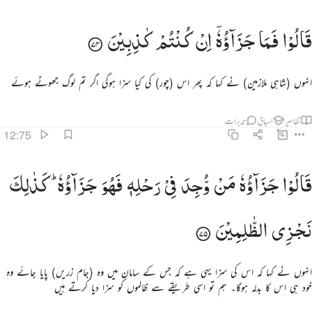
الوا فما جزاوه ان كنتم كاذبين ٧٤
قَالُوْا
فَمَا
جَزَآؤُهٗۤ
اِنْ
كُنْتُمْ
كٰذِبِیْنَ
َالُوا۟ فَمَا جَزَٰٓؤُهُۥٓ إِن كُنتُمْ كَـٰذِبِينَ ٧٤
انہوں (شاہی ملازمین) نے کہا کہ پھر اس (چور) کی کیا سزا ہوگی اگر تم لوگ جھوٹے ہوئے
تفاسیر
اسباق
تدبرات
12:75
الوا جزاوه من وجد في رحله فهو جزاوه كذالك نجزي الظالمين ٧٥
قَالُوْا
جَزَآؤُهٗ
مَنْ
وُّجِدَ
فِیْ
رَحْلِهٖ
فَهُوَ
جَزَآؤُهٗ ؕ
كَذٰلِكَ
َالُوا۟ جَزَٰٓؤُهُۥ مَن وُجِدَ فِى رَحْلِهِۦ فَهُوَ جَزَٰٓؤُهُۥ ۚ كَذَٰلِكَ نَجْزِى ٱلظَّـٰلِمِينَ ٧٥
نَجْزِی
الظّٰلِمِیْنَ
انہوں نے کہا کہ اس کی سزا یہی ہے کہ جس کے سامان میں وہ (جام زریں) پایا جائے وہ
خود ہی اس کا بدلہ ہوگا۔ ہم تو اسی طریقے سے ظالموں کو سزا دیا کرتے ہیں