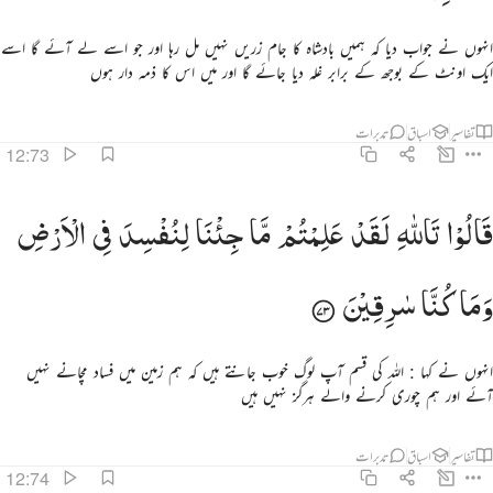
انہوں نے جواب دیا کہ ہمیں بادشاہ کا جام زریں نہیں مل رہا اور جو اسے لے آئے گا اسے
ایک اونٹ کے بوجھ کے برابر غلہ دیا جائے گا اور میں اس کا ذمہ دار ہوں
تفاسیر
اسباق
تدبرات
12:73
الوا تالله لقد علمتم ما جينا لنفسد في الارض وما كنا سارقين ٧٣
قَالُوْا
تَاللّٰهِ
لَقَدْ
عَلِمْتُمْ
مَّا
جِئْنَا
لِنُفْسِدَ
فِی
الْاَرْضِ
َالُوا۟ تَٱللَّهِ لَقَدْ عَلِمْتُم مَّا جِئْنَا لِنُفْسِدَ فِى ٱلْأَرْضِ وَمَا كُنَّا سَـٰرِقِينَ ٧٣
وَمَا
كُنَّا
سٰرِقِیْنَ
انہوں نے کہا : اللہ کی قسم آپ لوگ خوب جانتے ہیں کہ ہم زمین میں فساد مچانے نہیں
آئے اور ہم چوری کرنے والے ہرگز نہیں ہیں
تفاسیر
اسباق
تدبرات
12:74