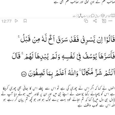
صاحب علم کے اوپر کوئی اور صاحب علم بھی ہے
تفاسیر
اسباق
تدبرات
قرأت
12:77
 قالوا ان يسرق فقد سرق اخ له من قبل فاسرها يوسف في نفسه ولم يبدها لهم قال انتم شر مكانا والله ا
قَالُوْۤا
اِنْ
یَّسْرِقْ
فَقَدْ
سَرَقَ
اَخٌ
لَّهٗ
مِنْ
قَبْلُ ۚ
 قَالُوٓا۟ إِن يَسْرِقْ فَقَدْ سَرَقَ أَخٌۭ لَّهُۥ مِن قَبْلُ ۚ فَأَسَرَّهَا يُوسُفُ فِى نَفْسِهِۦ وَلَمْ يُبْدِهَا لَهُمْ ۚ قَالَ أَنتُمْ شَرٌّۭ مَّكَانًۭا ۖ
فَاَسَرَّهَا
یُوْسُفُ
فِیْ
نَفْسِهٖ
وَلَمْ
یُبْدِهَا
لَهُمْ ۚ
قَالَ
اَنْتُمْ
شَرٌّ
مَّكَانًا ۚ
وَاللّٰهُ
اَعْلَمُ
بِمَا
تَصِفُوْنَ
انہوں نے کہا کہ اگر اس نے چوری کی ہے تو اس سے پہلے اس کا بھائی بھی چوری کرچکا
ہے اس کو چھپائے رکھا یوسف نے اپنے جی میں اور ان پر ظاہر نہیں ہونے دیا آپ نے
(دل ہی دل میں) کہا کہ تم بجائے خود بہت برے لوگ ہو اور جو کچھ تم بیان کر رہے ہو
اللہ اس سے خوب واقف ہے