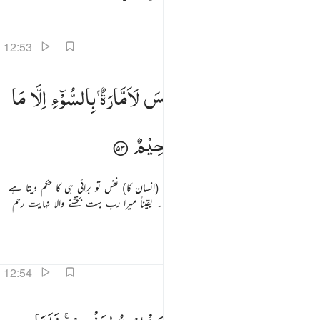
تفاسیر
اسباق
تدبرات
12:53
 وما ابري نفسي ان النفس لامارة بالسوء الا ما رحم ربي ان ربي غفور رحيم ٥٣
وَمَاۤ
اُبَرِّئُ
نَفْسِیْ ۚ
اِنَّ
النَّفْسَ
لَاَمَّارَةٌ
بِالسُّوْٓءِ
اِلَّا
مَا
 وَمَآ أُبَرِّئُ نَفْسِىٓ ۚ إِنَّ ٱلنَّفْسَ لَأَمَّارَةٌۢ بِٱلسُّوٓءِ إِلَّا مَا رَحِمَ رَبِّىٓ ۚ إِنَّ رَبِّى غَفُورٌۭ رَّحِيمٌۭ ٥٣
رَحِمَ
رَبِّیْ ؕ
اِنَّ
رَبِّیْ
غَفُوْرٌ
رَّحِیْمٌ
اور میں اپنے نفس کو بری قرار نہیں دیتی یقیناً (انسان کا) نفس تو برائی ہی کا حکم دیتا ہے
سوائے اس کے جس پر میرا رب رحم فرمائے۔ یقیناً میرا رب بہت بخشنے والا نہایت رحم
کرنے والا ہے۔
تفاسیر
اسباق
تدبرات
12:54
قال الملك ايتوني به استخلصه لنفسي فلما كلمه قال انك اليوم لدينا مكين امين ٥٤