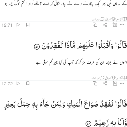
کے سامان میں پھر ایک پکارنے والے نے پکار لگائی کہ اے قافلے والو ! تم لوگ چور ہو
تفاسیر
اسباق
تدبرات
12:71
الوا واقبلوا عليهم ماذا تفقدون ٧١
قَالُوْا
وَاَقْبَلُوْا
عَلَیْهِمْ
مَّاذَا
تَفْقِدُوْنَ
َالُوا۟ وَأَقْبَلُوا۟ عَلَيْهِم مَّاذَا تَفْقِدُونَ ٧١
انہوں نے پوچھا ان کی طرف مڑ کر کہ آپ کی کیا چیز گم ہوئی ہے
تفاسیر
اسباق
تدبرات
12:72
الوا نفقد صواع الملك ولمن جاء به حمل بعير وانا به زعيم ٧٢
قَالُوْا
نَفْقِدُ
صُوَاعَ
الْمَلِكِ
وَلِمَنْ
جَآءَ
بِهٖ
حِمْلُ
بَعِیْرٍ
َالُوا۟ نَفْقِدُ صُوَاعَ ٱلْمَلِكِ وَلِمَن جَآءَ بِهِۦ حِمْلُ بَعِيرٍۢ وَأَنَا۠ بِهِۦ زَعِيمٌۭ ٧٢
وَّاَنَا
بِهٖ
زَعِیْمٌ