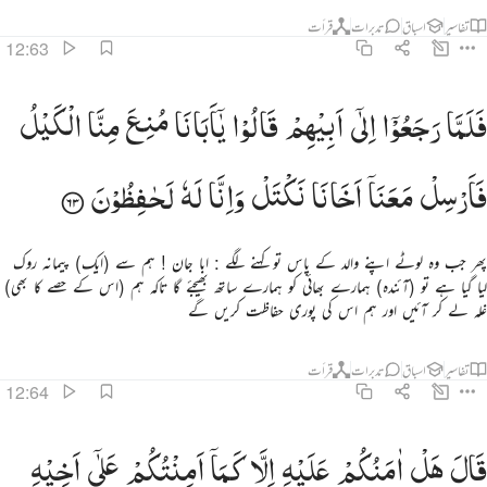
تفاسیر
اسباق
تدبرات
قرأت
12:63
لما رجعوا الى ابيهم قالوا يا ابانا منع منا الكيل فارسل معنا اخانا نكتل وانا له لحافظون ٦٣
فَلَمَّا
رَجَعُوْۤا
اِلٰۤی
اَبِیْهِمْ
قَالُوْا
یٰۤاَبَانَا
مُنِعَ
مِنَّا
الْكَیْلُ
َلَمَّا رَجَعُوٓا۟ إِلَىٰٓ أَبِيهِمْ قَالُوا۟ يَـٰٓأَبَانَا مُنِعَ مِنَّا ٱلْكَيْلُ فَأَرْسِلْ مَعَنَآ أَخَانَا نَكْتَلْ وَإِنَّا لَهُۥ لَحَـٰفِظُونَ ٦٣
فَاَرْسِلْ
مَعَنَاۤ
اَخَانَا
نَكْتَلْ
وَاِنَّا
لَهٗ
لَحٰفِظُوْنَ
پھر جب وہ لوٹے اپنے والد کے پاس تو کہنے لگے : ابا جان ! ہم سے (ایک) پیمانہ روک
لیا گیا ہے تو (آئندہ) ہمارے بھائی کو ہمارے ساتھ بھیجئے گا تاکہ ہم (اس کے حصے کا بھی)
غلہ لے کر آئیں اور ہم اس کی پوری حفاظت کریں گے
تفاسیر
اسباق
تدبرات
قرأت
12:64
ال هل امنكم عليه الا كما امنتكم على اخيه من قبل فالله خير حافظا وهو ارحم الراحمين ٦٤
قَالَ
هَلْ
اٰمَنُكُمْ
عَلَیْهِ
اِلَّا
كَمَاۤ
اَمِنْتُكُمْ
عَلٰۤی
اَخِیْهِ
َالَ هَلْ ءَامَنُكُمْ عَلَيْهِ إِلَّا كَمَآ أَمِنتُكُمْ عَلَىٰٓ أَخِيهِ مِن قَبْلُ ۖ فَٱللَّهُ خَيْرٌ حَـٰفِظًۭا ۖ وَهُوَ أَرْحَمُ ٱلرَّٰحِمِينَ ٦٤