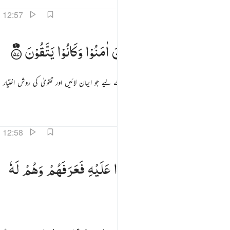
تفاسیر
اسباق
تدبرات
قرأت
12:57
لاجر الاخرة خير للذين امنوا وكانوا يتقون ٥٧
وَلَاَجْرُ
الْاٰخِرَةِ
خَیْرٌ
لِّلَّذِیْنَ
اٰمَنُوْا
وَكَانُوْا
یَتَّقُوْنَ
َلَأَجْرُ ٱلْـَٔاخِرَةِ خَيْرٌۭ لِّلَّذِينَ ءَامَنُوا۟ وَكَانُوا۟ يَتَّقُونَ ٥٧
اور آخرت کا اجر تو بہت ہی بہتر ہے ان کے لیے جو ایمان لائیں اور تقویٰ کی روش اختیار
کیے رکھیں
تفاسیر
اسباق
تدبرات
12:58
جاء اخوة يوسف فدخلوا عليه فعرفهم وهم له منكرون ٥٨
وَجَآءَ
اِخْوَةُ
یُوْسُفَ
فَدَخَلُوْا
عَلَیْهِ
فَعَرَفَهُمْ
وَهُمْ
لَهٗ
َجَآءَ إِخْوَةُ يُوسُفَ فَدَخَلُوا۟ عَلَيْهِ فَعَرَفَهُمْ وَهُمْ لَهُۥ مُنكِرُونَ ٥٨
مُنْكِرُوْنَ