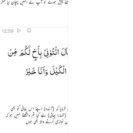
اور آئے یوسف کے بھائی اور آپ کے سامنے پیش ہوئے تو آپ نے انہیں پہچان لیا مگر
وہ آپ کو نہیں پہچان پائے
تفاسیر
اسباق
تدبرات
12:59
لما جهزهم بجهازهم قال ايتوني باخ لكم من ابيكم الا ترون اني اوفي الكيل وانا خير المنزلين ٥٩
وَلَمَّا
جَهَّزَهُمْ
بِجَهَازِهِمْ
قَالَ
ائْتُوْنِیْ
بِاَخٍ
لَّكُمْ
مِّنْ
َلَمَّا جَهَّزَهُم بِجَهَازِهِمْ قَالَ ٱئْتُونِى بِأَخٍۢ لَّكُم مِّنْ أَبِيكُمْ ۚ أَلَا تَرَوْنَ أَنِّىٓ أُوفِى ٱلْكَيْلَ وَأَنَا۠ خَيْرُ ٱلْمُنزِلِينَ
اَبِیْكُمْ ۚ
اَلَا
تَرَوْنَ
اَنِّیْۤ
اُوْفِی
الْكَیْلَ
وَاَنَا
خَیْرُ
الْمُنْزِلِیْنَ
پھر جب آپ نے ان کا سامان تیار کروا دیا تو فرمایا کہ (آئندہ) اپنے اس بھائی کو بھی
میرے پاس لے کر آنا جو تمہارے والد سے (تمہارا بھائی) ہے کیا تم دیکھتے نہیں ہو کہ
میں پیمانہ پورا بھر کردیتا ہوں اور بہترین مہمان نوازی کرنے والا بھی ہوں