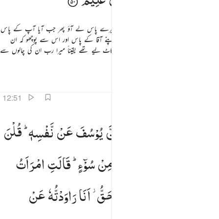
(یہ سن کر) بادشاہ نے کہا کہ اس شخص کو میرے پاس لے آؤ پھر جب آیا آپ کے پاس
ایلچی تو آپ نے فرمایا کہ تم واپس چلے جاؤ اپنے آقا کے پاس اور اس سے پوچھو کہ ان
عورتوں کا کیا معاملہ تھا جنہوں نے اپنے ہاتھ کاٹ لیے تھے یقیناً میرا رب ان کی چالوں سے
خوب واقف ہے
تفاسیر
اسباق
تدبرات
12:51
ال ما خطبكن اذ راودتن يوسف عن نفسه قلن حاش لله ما علمنا عليه من سوء قالت امرات العزيز الان حصحص
قَالَ
مَا
خَطْبُكُنَّ
اِذْ
رَاوَدْتُّنَّ
یُوْسُفَ
عَنْ
نَّفْسِهٖ ؕ
قُلْنَ
َالَ مَا خَطْبُكُنَّ إِذْ رَٰوَدتُّنَّ يُوسُفَ عَن نَّفْسِهِۦ ۚ قُلْنَ حَـٰشَ لِلَّهِ مَا عَلِمْنَا عَلَيْهِ مِن سُوٓءٍۢ ۚ قَالَتِ ٱمْرَأَتُ ٱلْعَزِيزِ ٱلْـَٔـ
حَاشَ
لِلّٰهِ
مَا
عَلِمْنَا
عَلَیْهِ
مِنْ
سُوْٓءٍ ؕ
قَالَتِ
امْرَاَتُ
الْعَزِیْزِ
الْـٰٔنَ
حَصْحَصَ
الْحَقُّ ؗ
اَنَا
رَاوَدْتُّهٗ
عَنْ