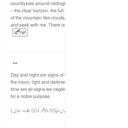
countryside around midnight, I pondered on my view
– the clear horizon, the full moon and the silver lining
of the mountain like clouds, as the moon plays hide
and seek with me. There is something different ab...
مزید دیکھیں
18
51
Suleiman Hani
4 years ago
·
حوالہ
آیت 5:10
Day and night are signs of the Creator. The sun and
the moon, light and darkness, and the passing of
time are all signs we neglect. All of this was created
for a noble purpose.
{ هُوَ ٱلَّذِی جَعَلَ ٱلشَّمۡسَ ضِیَاۤءࣰ وَٱلۡقَمَرَ نُورࣰا وَقَدَّرَهُۥ مَنَازِل...
مزید دیکھیں
3
26