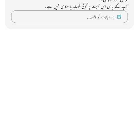
آپ کے پاس اس آیت پر کوئی نوٹ یا عکاسی نہیں ہے۔
اپنے خیالات کو پکڑو…
Notes
placeholders
close