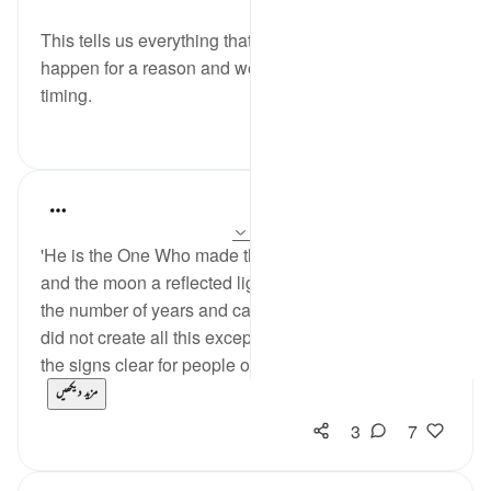
last year
·
حوالہ
آیت 5:10
This tells us everything that happens in our lives
happen for a reason and we just need to trust Allahs
timing.
2
12
Michelle Johnson
2 years ago
·
حوالہ
آیت 5:10، 7:10-10
'He is the One Who made the sun a radiant source
and the moon a reflected light, so that you may know
the number of years and calculation 'of time'. Allah
did not create all this except for a purpose. He makes
the signs clear for people of knowledge.' Surah...
مزید دیکھیں
3
7