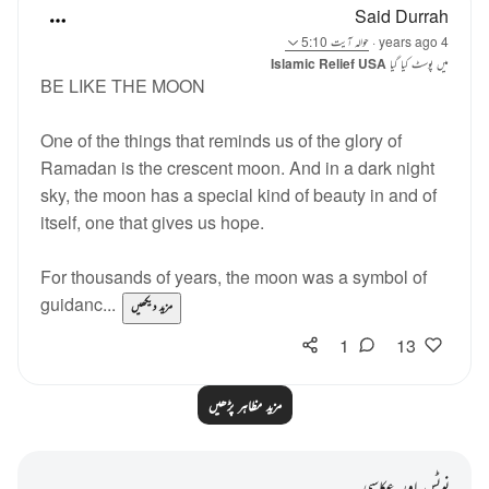
Said Durrah
4 years ago
·
حوالہ
آیت 5:10
میں پوسٹ کیا گیا
Islamic Relief USA
BE LIKE THE MOON
One of the things that reminds us of the glory of
Ramadan is the crescent moon. And in a dark night
sky, the moon has a special kind of beauty in and of
itself, one that gives us hope.
For thousands of years, the moon was a symbol of
guidanc...
مزید دیکھیں
1
13
مزید مظاہر پڑھیں
نوٹس اور عکاسی۔