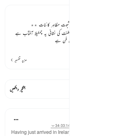
تفسیر ابنِ کثیر
اللہ عزوجل کی عظمت و قدرت کے ثبوت مظاہر کائنات ٭٭
اس کی کمال قدرت، اس کی عظیم سلطنت کی نشانی یہ چمکیلا آفتاب ہے
اور یہ روشن ماہتاب ہے۔ یہ اور ہی فن ہے
…
مزید پڑھیں
مزید تفسیر
قیراط دیکھیں
اس آیت میں ہے۔ 2 جنکچرز
جنکچر دیکھیں
اسباق
Hammad Fahim
3 years ago
·
حوالہ
آیت 5:10، 88:27، 33:14-34
Having just arrived in Ireland driving through the