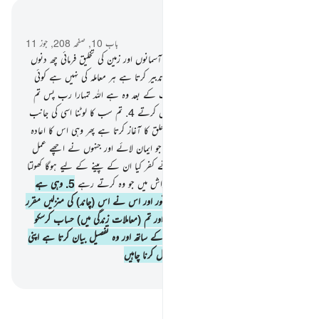
سیاق و سباق میں پڑھیں
باب 10, صفحہ 208, جوز 11
3
.
یقیناً تمہارا رب وہ اللہ ہے جس نے آسمانوں اور زمین کی تخلیق فرمائی چھ دنوں
میں پھر وہ عرش پر متمکن ہوگیا (اور) وہ تدبیر کرتا ہے ہر معاملہ کی نہیں ہے کوئی
بھی شفاعت کرنے والا مگر اس کی اجازت کے بعد وہ ہے اللہ تمہارا رب پس تم
اسی کی بندگی کرو۔ تو کیا تم نصیحت اخذ نہیں کرتے
4
.
تم سب کا لوٹنا اسی کی جانب
ہے۔ یہ وعدہ ہے اللہ کا سچاوہی ہے جو خلق کا آغاز کرتا ہے پھر وہی اس کا اعادہ
کر دے گا تاکہ وہ ان لوگوں کو جزا دے جو ایمان لائے اور جنہوں نے اچھے عمل
کیے انصاف کے ساتھ (اور جن لوگوں نے کفر کیا ان کے پینے کے لیے ہوگا کھولتا
ہوا پانی اور دردناک عذاب اس کفر کی پاداش میں جو وہ کرتے رہے
5
.
وہی ہے
جس نے بنایا سورج کو چمکدار اور چاند کو نور اور اس نے اس (چاند) کی منزلیں مقرر
کردیں تاکہ تمہیں معلوم ہو گنتی برسوں کی اور تم (معاملات زندگی میں) حساب کرسکو
اللہ نے یہ سب کچھ پیدا نہیں کیا مگر حق کے ساتھ اور وہ تفصیل بیان کرتا ہے اپنی
آیات کی ان لوگوں کے لیے جو علم حاصل کرنا چاہیں
-
بیان القرآن (ڈاکٹر اسرار احمد)
تفسیر پڑھیں