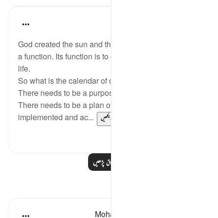
Fazrul Ismail
5 years ago
·
حوالہ
آیت 5:10
God created the sun and the moon for a purpose and
a function. Its function is to calculate the calendar of
life.
So what is the calendar of our lives?
There needs to be a purpose and a function.
There needs to be a plan of what needs to be
implemented and ac...
مزید دیکھیں
1
18
مزید اسباق پڑھیں
مظاہر
Mohammed Najilahu Wunnam