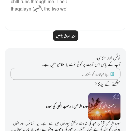
chill runs through me. The direct address to
thaqalayn (الثقلين, the two weighty creati...
مزید دیکھیں
3
8
مزید اسباق پڑھیں
نوٹس اور عکاسی۔
آپ کے پاس اس آیت پر کوئی نوٹ یا عکاسی نہیں ہے۔
اپنے خیالات کو پکڑو…
سیکھنے کے پلانز
سورہ الرحمن: رحمتِ الٰہی کی سورہ
سورہ الرحمن قرآن مجید کی نہایت دلکش سورتوں میں سے ہے۔ یہ انسانوں اور جنوں
دونوں کو اللہ کی بے شمار نعمتوں پر غور کی دعوت دیتی ہے، اور بار بار یہ سوال…