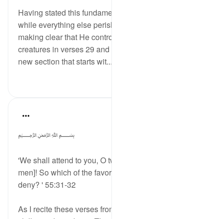
Having stated this fundamental truth of God's eternity
while everything else perishes and its correlate
making clear that He controls all the affairs of all His
creatures in verses 29 and 30, the surah begins a
new section that starts wit...
مزید دیکھیں
0
1
Dr Maryam Fayyaz
last year
·
حوالہ
آیت 31:55-33
﷽
'We shall attend to you, O two classes [of jinn and
men]! So which of the favors of your Lord will you
deny? ' 55:31-32
As I recite these verses from Surah Ar-Rahman, a