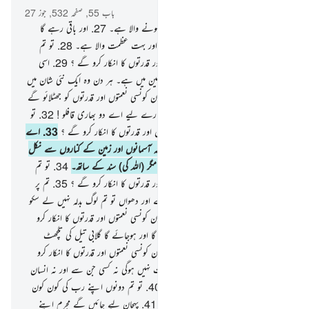
باب 55, صفحہ 532, جوز 27
26
.
جو کوئی بھی اس (زمین) پر ہے فنا ہونے والا ہے۔
27
.
اور باقی رہے گا
صرف تیرے رب کا چہرہ جو بہت بزرگی اور بہت عظمت والا ہے۔
28
.
تو تم
دونوں اپنے رب کی کون کونسی نعمتوں اور قدرتوں کا انکار کرو گے ؟
29
.
اسی
سے مانگتا ہے جو کوئی بھی آسمانوں اور زمین میں ہے۔ ہر دن وہ ایک نئی شان میں
ہے۔
30
.
تو تم دونوں اپنے رب کی کون کونسی نعمتوں اور قدرتوں کو جھٹلائو گے
؟
31
.
ہم جلد ہی فارغ ہوجائیں گے تمہارے لیے اے دو بھاری قافلو !
32
.
تو
تم دونوں اپنے رب کی کون کونسی نعمتوں اور قدرتوں کا انکار کرو گے ؟
33
.
اے
گروہ جن و انس ! اگر تم طاقت رکھتے ہو کہ آسمانوں اور زمین کے کناروں سے نکل
بھاگوتو نکل بھاگو۔ تم نکل نہیں سکو گے مگر (اللہ کی) سند کے ساتھ۔
34
.
تو تم
دونوں اپنے رب کی کون کونسی نعمتوں اور قدرتوں کا انکار کرو گے ؟
35
.
تم پر
پھینکے جائیں گے بھڑکتی ہوئی آگ کے شعلے اور دھواں تو تم لوگ بدلہ نہیں لے سکو
گے۔
36
.
تو تم دونوں اپنے رب کی کون کونسی نعمتوں اور قدرتوں کا انکار کرو
گے ؟
37
.
پھر جب آسمان پھٹ جائے گا اور ہوجائے گا گلابی تیل کی تلچھٹ
جیسا۔
38
.
تو تم دونوں اپنے رب کی کون کونسی نعمتوں اور قدرتوں کا انکار کرو
گے ؟
39
.
تو اس روز پوچھنے کی ضرورت نہیں ہوگی نہ کسی جن سے اور نہ انسان
سے اس کے گناہوں کے بارے میں۔
40
.
تو تم دونوں اپنے رب کی کون کون
سی نعمتوں اور قدرتوں کا انکار کرو گے ؟
41
.
پہچان لیے جائیں گے مجرم اپنے