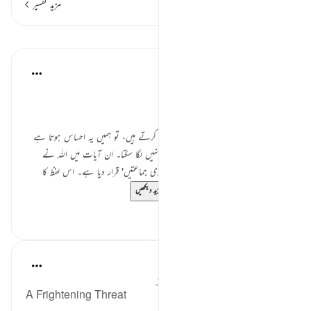
مزید تفسیر
اسباق
Dr Maryam Fayyaz
last year
·
حوالہ
آیت 31:55-33
﷽
جب ہم سورۃ الرَّحْمٰن کی ان آیات پر غور کرتے ہیں، تو ہمیں یہ احساس ہوتا ہے
کہ اللہ کی قدرت اور حکمت کا کوئی اندازہ نہیں لگا سکتا۔ ان آیات میں اللہ نے
انسانوں اور جنات کو 'ثَقَلَيْن' یعنی 'دو بھاری جماعتیں' قرار دیا ہے۔ اس لفظ کا
مطلب یہ ہے کہ انسان اور جنات...
مزید دیکھیں
1
5
In the Shade of the Quran
31 weeks ago
·
حوالہ
آیت 31:55-36
A Frightening Threat