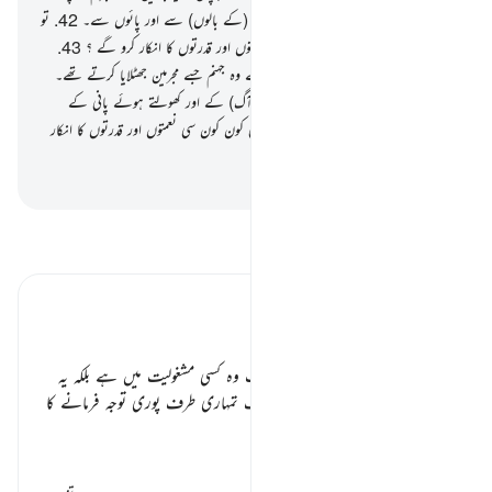
چہروں سے پھر ان کو پکڑ اجائے گا پیشانی (کے بالوں) سے اور پائوں سے۔
42
.
تو
تم دونوں اپنے رب کی کون کون سی نعمتوں اور قدرتوں کا انکار کرو گے ؟
43
.
اس وقت ان سے کہا جائے گا کہ) یہ ہے وہ جہنم جسے مجرمین جھٹلایا کرتے تھے۔
44
.
اب وہ چکر لگاتے رہیں گے اس (آگ) کے اور کھولتے ہوئے پانی کے
درمیان۔
45
.
تو تم دونوں اپنے رب کی کون کون سی نعمتوں اور قدرتوں کا انکار
کرو گے ؟
-
بیان القرآن (ڈاکٹر اسرار احمد)
تفسیر پڑھیں
تفسیر ابنِ کثیر
باب
فارغ ہونے کے یہ معنی نہیں کہ اب وہ کسی مشغولیت میں ہے بلکہ یہ
بطور تنبیہہ کے فرمایا گیا ہے کہ صرف تمہاری طرف پوری توجہ فرمانے کا
زمانہ قریب آ گیا ہ
…
مزید پڑھیں