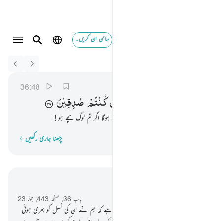
سائن ان کریں۔
Switch Quran.com to
English
ويقولون متى هاذا الوعد ان كنتم صادقين ٤٨
يس
36:48
36:48
وَیَقُوْلُوْنَ
مَتٰی
هٰذَا
الْوَعْدُ
اِنْ
كُنْتُمْ
صٰدِقِیْنَ
اور وہ یہ بھی کہتے ہیں کہ یہ وعدہ کب پورا ہوگا اگر تم لوگ سچے ہو !
پڑھنا جاری رکھیں
لفظ بہ لفظ
سیاق و سباق میں پڑھیں
باب 36, صفحہ 443, جوز 23
41
.
اور ان کے لیے ایک نشانی یہ بھی ہے کہ ہم نے ان کی نسل کو بھری ہوئی