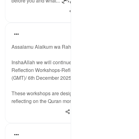
before you and what...
مزید دیکھیں
289
0
8
Hammad Fahim
36 weeks ago
·
حوالہ
آیت 1:36-50
Assalamu Alaikum wa Rahmatullahi wa Barakatuh!
InshaAllah we will continue our Live Interactive
Reflection Workshops-ReflectionRetreats at 2:30pm
(GMT)/ 6th December 2025.
These workshops are designed to help you in
reflecting on the Quran more effectively...
مزید دیکھیں
1,174
3
4
Hammad Fahim