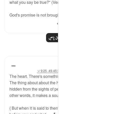
what you say be true?" (Verse 48)
God's promise is not brought forward or d...
مزید دیکھیں
217
0
0
مزید اسباق پڑھیں
مظاہر
Sirotum Daud
30 weeks ago
·
حوالہ
سورہ 36 اور آیت 45:36-49، 9:25
The heart. There's something worth noting about it.
The thing about about the heart is, even though it's
hidden from the sights of people, the heart beats. In
other words, it makes a sound.
{ But when it is said to them, "Beware of what is