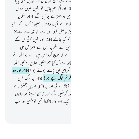
کشتی میں سوار کردیا
42
.
اور ہم نے ان کے لیے اسی طرح کی اور چیزیں بھی پیدا
کردیں جن پر یہ لوگ سواری کرتے ہیں
43
.
اور اگر ہم چاہیں تو انہیں غرق کردیں
پھر نہ تو ان کا کوئی فریاد رس ہوگا اور نہ ہی وہ چھڑائے جائیں گے
44
.
مگر یہ
ہماری طرف سے رحمت ہے اور فائدہ اٹھانا ہے ایک وقت ِمعین ّتک کے لیے
45
.
اور جب ان سے کہا جاتا ہے کہ سبق حاصل کرو اس سے جو تمہارے سامنے
ہے اور جو تمہارے پیچھے ہے تاکہ تم پر رحم کیا جائے
46
.
اور نہیں آتی ان کے
پاس کوئی نشانی ان کے رب کی نشانیوں میں سے مگر یہ اس سے اعراض ہی
کرتے ہیں
47
.
اور جب ان سے کہا جاتا ہے کہ خرچ کرو اس میں سے جو اللہ نے
تمہیں دیا ہے تو یہ کافر کہتے ہیں اہل ِ ایمان سے کہ کیا ہم انہیں کھلائیں جنہیں اللہ
چاہتا تو خود کھلا دیتا ! تم تو خود ہی صریح گمراہی میں پڑے ہوئے ہو !
48
.
اور وہ
یہ بھی کہتے ہیں کہ یہ وعدہ کب پورا ہوگا اگر تم لوگ سچے ہو !
49
.
یہ لوگ نہیں
انتظار کر رہے مگر ایک چنگھاڑ کا وہ انہیں آپکڑے گی اور یہ (اسی طرح) جھگڑ رہے
ہوں گے
50
.
پھر نہ تو وہ کوئی وصیت ہی کرسکیں گے اور نہ ہی اپنے گھر والوں
کی طرف لوٹ کر جاسکیں گے۔ وہ تو بس ایک زور دار چنگھاڑ تھی تو جبھی وہ سب
بجھ کر رہ گئے
-
بیان القرآن (ڈاکٹر اسرار احمد)
تفسیر پڑھیں