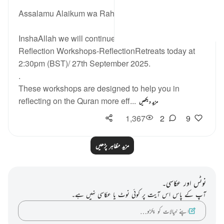
46 weeks ago
·
حوالہ
آیت 1:36-50
Assalamu Alaikum wa Rahmatullahi wa Barakatuh!
InshaAllah we will continue our Live Interactive
Reflection Workshops-ReflectionRetreats today at
2:30pm (BST)/ 27th September 2025.
.
These workshops are designed to help you in
reflecting on the Quran more eff...
مزید دیکھیں
1,367
2
9
مزید مظاہر پڑھیں
نوٹس اور عکاسی۔
آپ کے پاس اس آیت پر کوئی نوٹ یا عکاسی نہیں ہے۔
اپنے خیالات کو پکڑو…