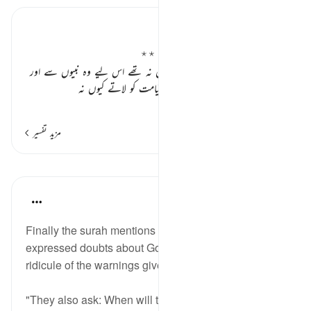
تفسیر ابنِ کثیر
قیامت کے بعد کوئی مہلت نہ ملے گی ٭٭
کافر چونکہ قیامت کے آنے کے قائل نہ تھے اس لیے وہ نبیوں سے اور
مسلمانوں سے کہا کرتے تھے کہ پھر قیامت کو لاتے کیوں نہ
…
مزید پڑھیں
مزید تفسیر
اسباق
In the Shade of the Quran
32 weeks ago
·
حوالہ
آیت 48:36
Finally the surah mentions the unbelievers
expressed doubts about God's promise and their
ridicule of the warnings given them:
"They also ask: When will this promise be fulfilled, if