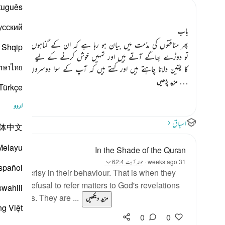
tuguês
усский
باب
پھر منافقوں کی مذمت میں بیان ہو رہا ہے کہ ان کے گناہوں کے باعث 
Shqip
تو دوڑے بھاگے آتے ہیں اور تمہیں خوش کرنے کے لیے عذر معذرت کرنے ب
าษาไทย
کا یقین دلانا چاہتے ہیں اور کہتے ہیں کہ آپ کے سوا دوسروں کی طرف 
…
مزید پڑھیں
Türkçe
اردو
اسباق
体中文
Melayu
In the Shade of the Quran
31 weeks ago
·
حوالہ
آیت 62:4
spañol
 of hypocrisy in their behaviour. That is when they
of their refusal to refer matters to God's revelations
swahili
false gods. They are ...
مزید دیکھیں
ng Việt
0
0