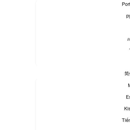
ان ک
Por
Tafsir Ibn Kathir
-
بیان 
р
نوٹس
جب تکلیفیں پہنچتی ہیں اور تیری ضرورت محسوس ہوتی ہے
یٹھ جاتے ہیں اور قسمیں کھا کر اپنی نیکی اور صلاحیت
آپ ک
ภ
ان م
مزید تفسیر
简
E
The surah then portrays one specific aspect
encounter misfortune or calamity as a result 
Ki
and to His Messenger, or their reference to 
Tiế