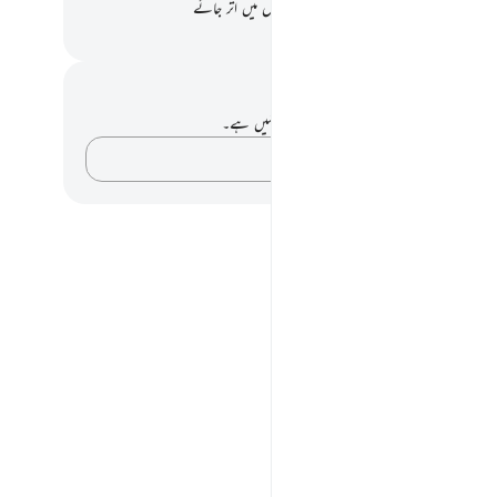
ے بارے میں ایسی بات کہیے جو ان کے دلوں میں اتر جائے
القرآن (ڈاکٹر اسرار احمد)
 اور عکاسی۔
ے پاس اس آیت پر کوئی نوٹ یا عکاسی نہیں ہے۔
اپنے خیالات کو پکڑو…