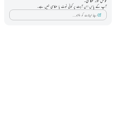
نوٹس اور عکاسی۔
آپ کے پاس اس آیت پر کوئی نوٹ یا عکاسی نہیں ہے۔
اپنے خیالات کو پکڑو…
Notes
placeholders
close