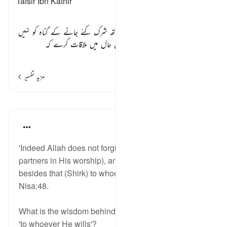
Tafsir Ibn Kathir
گناہوں کی تین دیوان ٭٭
پھر خبر دیتا ہے کہ اللہ تعالیٰ اپنے ساتھ شرک کئے جانے کے گناہ کو نہیں
بخشتا، یعنی جو شخص اللہ تعالیٰ سے اس حال میں ملاقات کرے کہ
…
مزید پڑھیں
مزید تفسیر
اسباق
Abu Bakr Zoud
5 years ago
·
حوالہ
آیت 48:4
'Indeed Allah does not forgive Shirk (associating
partners in His worship), and He forgives anything
besides that (Shirk) to whoever He wills…' Surat An-
Nisa:48.
What is the wisdom behind Allah’s ﷻ words, لمن يشاء
'to whoever He wills'?