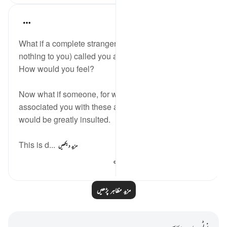
A Siddiqui
6 years ago
·
حوالہ
آیت 48:4
What if a complete stranger (who owes absolutely
nothing to you) called you a dog or pig. Or a snake.
How would you feel?
Now what if someone, for whom you did great favors,
associated you with these animals? Most people
would be greatly insulted.
This is d...
مزید دیکھیں
248
0
6
مزید مظاہر پڑھیں