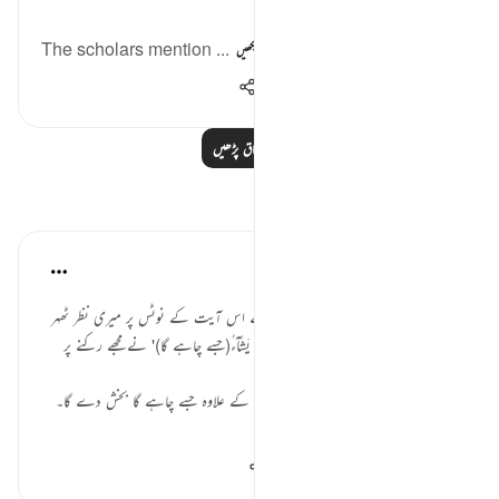
The scholars mention ...
مزید دیکھیں
560
0
19
مزید اسباق پڑھیں
مظاہر
Amina Bilal
2 years ago
·
حوالہ
آیت 48:4
یونہی اپنے نوٹس آگے پیچھے کرتے ہوۓ اس آیت کے نوٹس پر میری نظر ٹھہر
گئ۔یا ہوں کہنا چاہئیے کہ ان دو الفاظ 'لِمَنْ يَشَآءُ(جسے چاہے گا)' نے مجھے رکنے پر
مجبور کر دیا ۔
الله شرک معاف نہیں کرے گا لیکن اس کے علاوہ جسے چاہے گا بخش دے گا۔
پتا ہے یہ دو الفاظ ہمیں کیا...
مزید دیکھیں
17
2
10