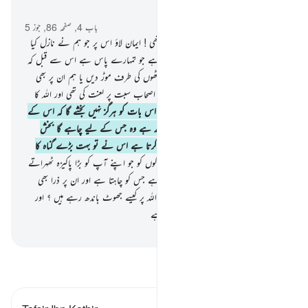
سیاق و سباق میں پڑھیں
باب 4, صفحہ 86, جوز 5
47
.
اے وہ لوگو جن کو کتاب دی گئی تھی ! ایمان لاؤ اس پر جو ہم نے نازل کیا
ہے جو اس کی تصدیق کرتے ہوئے آیا ہے جو تمہارے پاس ہے اس سے قبل کہ
ہم چہروں کو مٹا ڈالیں پھر ان کو ان کی پیٹھوں کی طرف موڑ دیں یا ہم ان پر بھی
اسی طرح لعنت کردیں جس طرح ہم نے اصحاب سبت پر لعنت کی تھی اور اللہ کا
حکم تو نافذ ہو کر رہنا ہے
48
.
یقیناً اللہ اس بات کو ہرگز نہیں بخشے گا کہ اس کے
ساتھ شرک کیا جائے اس سے کم تر جو کچھ ہے وہ جس کے لیے چاہے گا بخش
دے گا اور جو اللہ تعالیٰ کے ساتھ شرک کرتا ہے اس نے تو بہت بڑے گناہ کا
افترا کیا
49
.
کیا تم نے دیکھا نہیں ان لوگوں کو جو اپنے آپ کو بڑا پاکیزہ ٹھہراتے
ہیں ؟ بلکہ اللہ تعالیٰ ہی ہے جو پاک کرتا ہے جس کو چاہتا ہے اور ان پر ذرا بھی
ظلم نہیں کیا جائے گا
50
.
دیکھو یہ لوگ اللہ پر کیسے جھوٹ باندھ رہے ہیں ؟ اور
صریح گناہ ہونے کے لیے تو یہی کافی ہے
-
بیان القرآن (ڈاکٹر اسرار احمد)
تفسیر پڑھیں