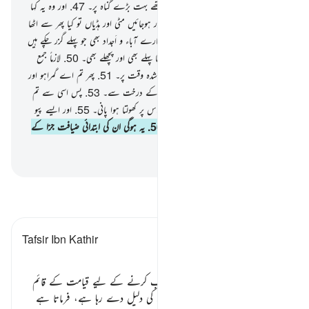
خوشحال تھے۔
46
.
اور یہ اصرار کرتے تھے بہت بڑے گناہ پر۔
47
.
اور وہ یہ کہا
کرتے تھے کہ کیا ہم جب مرجائیں گے اور ہوجائیں مٹی اور ہڈیاں تو کیا پھر سے اٹھا
کھڑے کیے جائیں گے ؟
48
.
اور کیا ہمارے آباء و اَجداد بھی جو پہلے گزر چکے ہیں
؟
49
.
اے نبی ﷺ !) آپ کہیے کہ یقینا پہلے بھی اور پچھلے بھی۔
50
.
لازماً جمع
کیے جائیں گے ایک مقرر دن کے طے شدہ وقت پر۔
51
.
پھر تم اے گمراہو اور
جھٹلانے والو
52
.
ضرور کھائو گے زقوم کے درخت سے۔
53
.
پس اسی سے تم
اپنے پیٹ بھرو گے۔
54
.
پھر پیو گے اس پر کھولتا ہوا پانی۔
55
.
اور ایسے پیو
گے جیسے پیاس کا مارا اونٹ پیتا ہے۔
56
.
یہ ہوگی ان کی ابتدائی ضیافت جزا کے
دن۔
-
بیان القرآن (ڈاکٹر اسرار احمد)
تفسیر پڑھیں
Tafsir Ibn Kathir
منکرین قیامت کو جواب ٭٭
اللہ تعالیٰ قیامت کے منکرین کو لاجواب کرنے کے لیے قیامت کے قائم
ہونے اور لوگوں کے دوبارہ جی اٹھنے کی دلیل دے رہا ہے، فرماتا ہے