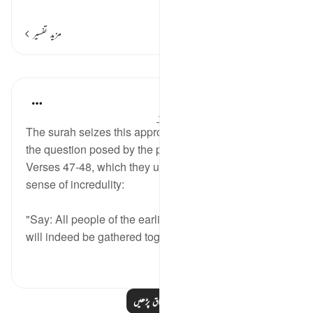
…
مزید پڑھیں
مزید تفسیر
اسباق
In the Shade of the Quran
31 weeks ago
·
حوالہ
آیت 49:56-56
The surah seizes this appropriate moment to answer
the question posed by the people on the left in
Verses 47-48, which they unfold in an exaggerated
sense of incredulity:
"Say: All people of the earliest and latest generations
will indeed be gathered together...
مزید دیکھیں
0
0
مزید اسباق پڑھیں