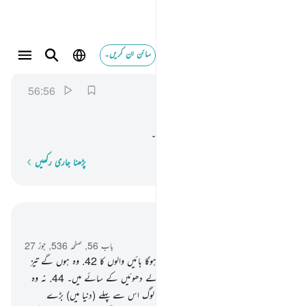
سائن ان کریں۔
هاذا نزلهم يوم الدين ٥٦
الواقعة
56:56
56:56
هٰذَا
نُزُلُهُمْ
یَوْمَ
الدِّیْنِ
یہ ہوگی ان کی ابتدائی ضیافت جزا کے دن۔
پڑھنا جاری رکھیں
لفظ بہ لفظ
سیاق و سباق میں پڑھیں
باب 56, صفحہ 536, جوز 27
41
.
اور بائیں والے ! کیا (ہی برا) حال ہوگا بائیں والوں کا
42
.
وہ ہوں گے تیز
لو اور کھولتے ہوئے پانی میں
43
.
اور کالے دھوئیں کے سائے میں۔
44
.
نہ وہ
ٹھنڈا ہوگا اور نہ ہی سکون بخش۔
45
.
یہ لوگ اس سے پہلے (دنیا میں) بڑے