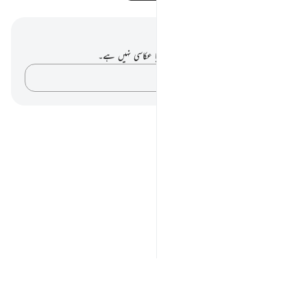
نوٹس اور عکاسی۔
آپ کے پاس اس آیت پر کوئی نوٹ یا عکاسی نہیں ہے۔
اپنے خیالات کو پکڑو…
Notes
placeholders
close