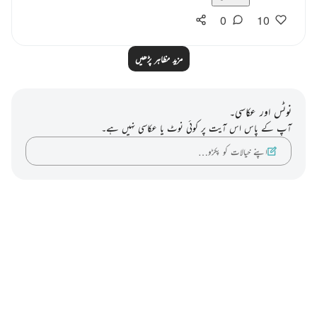
0
10
مزید مظاہر پڑھیں
نوٹس اور عکاسی۔
آپ کے پاس اس آیت پر کوئی نوٹ یا عکاسی نہیں ہے۔
اپنے خیالات کو پکڑو…
Notes
placeholders