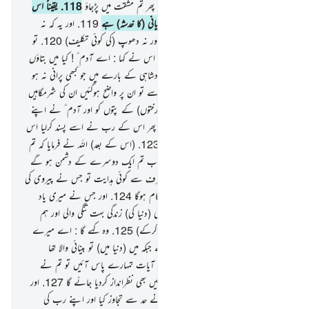
دونوں کو کہیں جنت سے نکلوا نہ دے کہ پھر تم مشقت میں پڑجاؤ
118
.
یقیناً اس
میں نہ تو تمہیں بھوک ستاتی ہے اور نہ عریانی (کا خدشہ) ہے
119
.
اور یہ کہ نہ
تمہیں اس میں پیاس (پریشان کرتی) ہے اور نہ دھوپ (کی کوئی تکلیف)
120
.
تو
وسوسہ ڈالا اس کے ذہن میں شیطان نے اس نے کہا : اے آدم ؑ ! کیا میں بتاؤں
تجھے ہمیشہ رہنے والے درخت اور ایسی بادشاہی کے بارے میں جو کبھی پرانی نہ ہو
121
.
تو ان دونوں نے کھالیا اس میں سے تو ان پر واضح ہوگئیں ان کی شرمگاہیں
اور وہ لگے گانٹھنے اپنے اوپر جنت (کے درختوں) کے پتوں کو اور آدم ؑ نے اپنے
رب کی نافرمانی کی تو وہ بھٹک گیا
122
.
پھر اس کے رب نے اسے پسند کرلیا اس
کی توبہ قبول فرمائی اور اسے ہدایت بخشی
123
.
(اس کے بعد) اللہ نے فرمایا کہ تم
سب کے سب اس (جنت) سے اتر جاؤ اب تم ایک دوسرے کے دشمن ہو گے
تو جب بھی تمہارے پاس آئے میری طرف سے کوئی ہدایت تو جس نے پیروی کی
میری ہدایت کی تو نہ وہ بہکے گا اور نہ ناکام ہوگا
124
.
اور جس نے میری یاد
سے اعراض کیا تو یقیناً اس کے لیے ہوگی (دنیا کی) زندگی بہت تنگی والی اور ہم
اٹھائیں گے اسے قیامت کے دن اندھا (کرکے)
125
.
وہ کہے گا : اے میرے
پروردگار ! تو نے مجھے اندھا کیوں اٹھایا ہے جبکہ میں (دنیا میں) تو بینائی والا تھا
126
.
اللہ فرمائے گا کہ اسی طرح ہماری آیات تمہارے پاس آئیں تو تم نے
انہیں نظر انداز کردیا اور اسی طرح آج تمہیں بھی نظرانداز کردیا جائے گا
127
.
اور
اسی طرح ہم بدلہ دیں گے اس کو جس نے حد سے تجاوز کیا اور اپنے رب کی