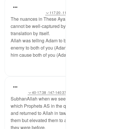
Mohannad Hakeem
6 years ago
·
حوالہ
آیت 118:20، 119:20، 117:20
The nuances in These Ayahs (Taha, 117-119)
cannot be well-captured by reading the English
translation by itself.
Allah was telling Adam to be careful : the Satan is an
enemy to both of you (Adam and Eve)! So don't let
him cause both of you (Adam and Eve!) to ...
مزید دیکھیں
1
4
tareq abed
8 years ago
·
حوالہ
آیت 117:20-122، 140:37-147، 17:38-40
SubhanAllah when we see the different situations in
which Prophets AS in the quran committed a mistake
and returned to Allah in tawbah, he not only forgave
them but elevated them to a status beyond where
they were before.