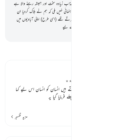
آیات پر ایمان نہ لایا اور یقیناً آخرت کا عذاب زیادہ سخت اور ہمیشہ رہنے والا ہے
128
.
تو کیا انہیں اس بات سے کوئی راہنمائی نہیں ملی کہ ہم نے ہلاک کردیا ان
سے پہلے کتنی ہی قوموں کو وہ بھی چلتے پھرتے تھے (اسی طرح) اپنی آبادیوں میں
یقیناً اس میں نشانیاں ہیں عقل مندوں کے لیے
-
بیان القرآن (ڈاکٹر اسرار احمد)
تفسیر پڑھیں
تفسیر ابنِ کثیر
انسان کو انسان کیوں کہا جاتا ہے ؟ ٭٭
سیدنا ابن عباس رضی اللہ عنہما فرماتے ہیں انسان کو انسان اس لیے کہا
جاتا ہے کہ اسے جو حکم سب سے پہلے فرمایا گیا یہ
…
مزید پڑھیں
مزید تفسیر
اسباق