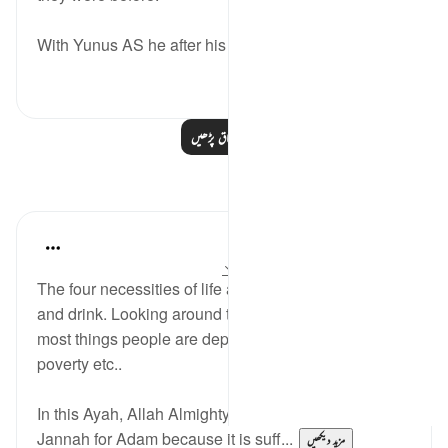
With Yunus AS he after his tawbah, he...
مزید دیکھیں
0
14
مزید اسباق پڑھیں
مظاہر
UmAyoub
4 years ago
·
حوالہ
آیت 118:20-119
The four necessities of life are: shelter, clothes, food
and drink. Looking around the world these are the
most things people are deprived from due to war,
poverty etc..
In this Ayah, Allah Almighty specified these needs in
Jannah for Adam because it is suff...
مزید دیکھیں