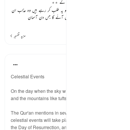
عذاب کے طالب عذاب دیئے جائیں گے ٭٭
اللہ تعالیٰ فرماتا ہے کہ
” جس عذاب کو یہ طلب کر رہے ہیں وہ عذاب ان
طلب کرنے والے کافروں پر اس دن آئے گا جس دن آسمان
…
مزید پڑھیں
مزید تفسیر
اسباق
In the Shade of the Quran
31 weeks ago
·
حوالہ
آیت 8:70-14
Celestial Events
On the day when the sky will be like molten lead,
and the mountains like tufts of wool. (Verses 8-9)
The Qur'an mentions in several places that great
celestial events will take place on that promised day,
the Day of Resurrection, and as a re...
مزید دیکھیں