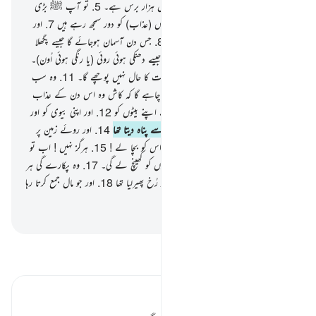
کی جانب ایک دن میں جس کی مقدار پچاس ہزار برس ہے۔
5
.
تو آپ ﷺ بڑی
خوبصورتی سے صبر کیجیے۔
6
.
یہ لوگ تو اس (عذاب) کو دور سمجھ رہے ہیں
7
.
اور
ہم اسے نہایت قریب دیکھ رہے ہیں۔
8
.
جس دن آسمان ہوجائے گا جیسے پگھلا
ہوا تانبا۔
9
.
اور پہاڑ ایسے ہوجائیں گے جیسے دھنکی ہوئی روئی (یا رنگی ہوئی اُون)۔
10
.
اور کوئی دوست کسی دوسرے دوست کا حال نہیں پوچھے گا۔
11
.
وہ سب
انہیں دکھائے جائیں گے۔ اس روز مجرم چاہے گا کہ کاش وہ اس دن کے عذاب
سے بچنے کے لیے فدیے میں دے دے اپنے بیٹوں کو
12
.
اور اپنی بیوی کو اور
اپنے بھائی کو
13
.
اور اپنے کنبے کو جو اسے پناہ دیتا تھا
14
.
اور روئے زمین پر
بسنے والے تمام انسانوں کو پھر یہ (فدیہ) اس کو بچا لے !
15
.
ہرگز نہیں ! اب تو
یہ بھڑکتی ہوئی آگ ہی ہے۔
16
.
جو کلیجوں کو کھینچ لے گی۔
17
.
وہ پکارے گی ہر
اس شخص کو جس نے پیٹھ موڑ لی تھی اور رُخ پھیرلیا تھا
18
.
اور جو مال جمع کرتا رہا
پھر اسے سینت سینت کر رکھتا رہا۔
-
بیان القرآن (ڈاکٹر اسرار احمد)
تفسیر پڑھیں
تفسیر ابنِ کثیر