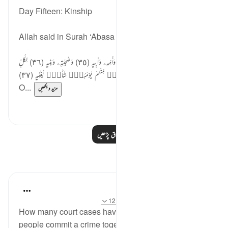
Day Fifteen: Kinship
Allah said in Surah ‘Abasa verses 34-37,
يَوْمَ يَفِرُّ ٱلْمَرْءُ مِنْ أَخِيهِ (٣٤) وَأُمِّهِۦ وَأَبِيهِ (٣٥) وَصَـٰحِبَتِهِۦ وَبَنِيهِ (٣٦) لِكُلِّ
ٱمْرِئٍۢ مِّنْهُمْ يَوْمَئِذٍۢ شَأْنٌۭ يُغْنِيهِ (٣٧)
O...
مزید دیکھیں
0
0
مزید اسباق پڑھیں
مظاہر
A Siddiqui
4 years ago
·
حوالہ
آیت 10:70-14، 12:29
How many court cases have we seen where multiple
people commit a crime together, but when they are