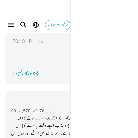
سائن ان کریں۔
وفصيلته التي توويه ١٣
المعارج
70:13
70:13
وَفَصِیْلَتِهِ
الَّتِیْ
تُـْٔوِیْهِ
اور اپنے کنبے کو جو اسے پناہ دیتا تھا
پڑھنا جاری رکھیں
لفظ بہ لفظ
سیاق و سباق میں پڑھیں
باب 70, صفحہ 570, جوز 29
1
.
مانگا ایک مانگنے والے نے ایک ایسا عذاب جو واقع ہونے والا ہو
2
.
کافروں
کے لیے جس کو کوئی ٹال نہ سکے گا۔
3
.
(وہ عذاب اپنے وقت پر آئے گا) اس
اللہ کی طرف سے جو بہت بلند درجات والا ہے۔
4
.
چڑھتے ہیں فرشتے اور روح اس