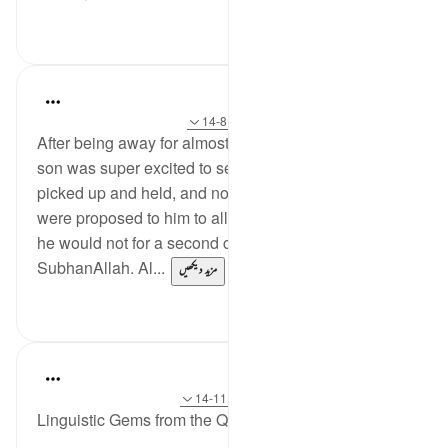
0
0
Hammad Fahim
2 years ago
·
حوالہ
آیت 67:43-70، 8:70-14
After being away for almost a week, my one year old
son was super excited to see me. He wanted to be
picked up and held, and no matter what other offers
were proposed to him to allow me to take my coat off,
he would not for a second compromise.
SubhanAllah. Al...
مزید دیکھیں
14
31
Ola Shoubaki
3 years ago
·
حوالہ
آیت 34:80-37، 11:70-14
Linguistic Gems from the Qur'an