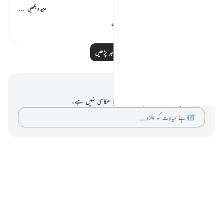
...
مزید دیکھیں
634
0
4
مزید مظاہر پڑھیں
نوٹس اور عکاسی۔
آپ کے پاس اس آیت پر کوئی نوٹ یا عکاسی نہیں ہے۔
اپنے خیالات کو پکڑو…
Notes