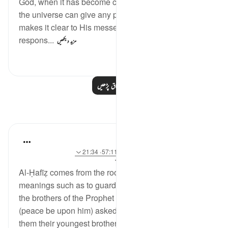
God, when it has become clear that no one else in
the universe can give any protection. In this way, He
makes it clear to His messenger that he is not
respons...
مزید دیکھیں
74
0
0
مزید اسباق پڑھیں
مظاہر
J Yousef
8 years ago
·
حوالہ
آیت 6:42، 64:12، 57:11، 21:34
میں پوسٹ کیا گیا
The 99 Names of Allah
Al-Ḥafīẓ comes from the root Ḥ-f-ẓ which gives rise to
meanings such as to guard and to preserve. When
the brothers of the Prophet Yusuf `alayhi as-salam
(peace be upon him) asked their father to send with
them their youngest brother, Prophet Jacob (as) said: