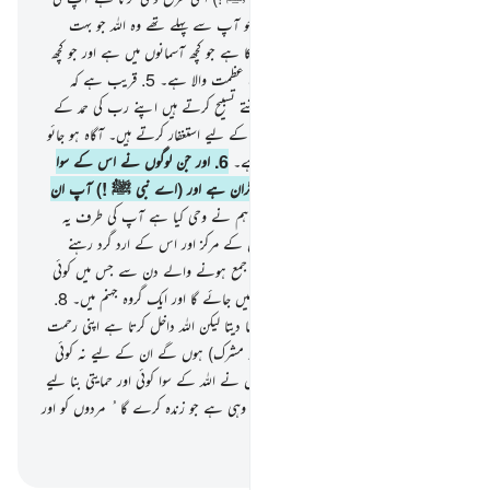
طرف اور ان کی طرف بھی کرتا رہا ہے جو آپ سے پہلے تھے وہ اللہ جو بہت
زبردست بہت حکمت والا ہے۔
4
.
اسی کا ہے جو کچھ آسمانوں میں ہے اور جو کچھ
زمین میں ہے۔ اور وہ بہت بلند وبالا بہت عظمت والا ہے۔
5
.
قریب ہے کہ
آسمان اپنے اوپر سے پھٹ پڑیں اور فرشتے تسبیح کرتے ہیں اپنے رب کی حمد کے
ساتھ اور زمین میں جو (اہل ایمان) ہیں ان کے لیے استغفار کرتے ہیں۔ آگاہ ہو جائو
! یقینا اللہ ہی بخشنے والا رحم کرنے والا ہے۔
6
.
اور جن لوگوں نے اس کے سوا
دوسرے مددگار بنا رکھے ہیں اللہ ان پر نگران ہے اور (اے نبی ﷺ !) آپ ان
کے ذمہ دار نہیں ہیں۔
7
.
اور اسی طرح ہم نے وحی کیا ہے آپ کی طرف یہ
قرآن عربی تاکہ آپ خبردار کردیں بستیوں کے مرکز اور اس کے ارد گرد رہنے
والوں کو اور آپ ﷺ خبردار کردیں اس جمع ہونے والے دن سے جس میں کوئی
شک نہیں۔ } (اُس دن) ایک گروہ جنت میں جائے گا اور ایک گروہ جہنم میں۔
8
.
اور اگر اللہ چاہتا تو انہیں ایک ہی امت بنا دیتا لیکن اللہ داخل کرتا ہے اپنی رحمت
میں جس کو چاہتا ہے۔ اور جو ظالم (کافر و مشرک) ہوں گے ان کے لیے نہ کوئی
حمایتی ہوگا اور نہ کوئی مددگار۔
9
.
کیا انہوں نے اللہ کے سوا کوئی اور حمایتی بنا لیے
ہیں ؟ سو حمایتی تو صرف اللہ ہی ہے اور وہی ہے جو زندہ کرے گا ُ مردوں کو اور
وہ ہرچیز پر قادر ہے۔
-
بیان القرآن (ڈاکٹر اسرار احمد)