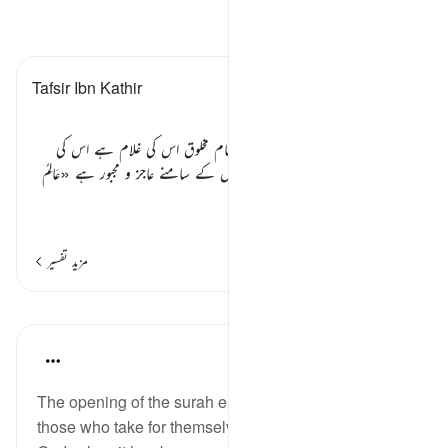
تفسیر پڑھیں
Tafsir Ibn Kathir
باب
پھر فرماتا ہے کہ زمین و آسمان کی تمام مخلوق اس کی غلام ہے اس کی
ملکیت ہے اس کے دباؤ تلے اور اس کے سامنے عاجز و مجبور ہے
«عَالِمُ
الْغَيْبِ وَالشَّ
…
مزید پڑھیں
مزید تفسیر
اسباق
In the Shade of the Quran
31 weeks ago
·
حوالہ
آیت 6:42
The opening of the surah ends with a reference to
those who take for themselves protectors other than