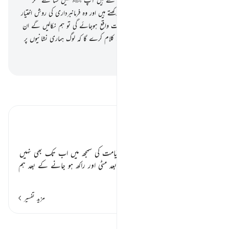
صرف انہی کو جو ہماری آیات پر ایمان رکھتے ہیں اور وہ فرمانبرداری کی روش اختیار
کرتے ہیں
82
.
اور جب ان پر ہماری بات واقع ہوجائے گی تو ہم نکالیں گے ان
کے لیے زمین سے ایک جانور جو ان سے کلام کرے گا کہ لوگ ہماری نشانیوں پر
یقین نہیں رکھتے تھے
-
بیان القرآن (ڈاکٹر اسرار احمد)
تفسیر پڑھیں
تفسیر ابنِ کثیر
حیات ثانی کے منکر ٭٭
یہاں یہ بیان ہو رہا ہے کہ منکرین قیامت کی سمجھ میں اب تک بھی نہیں
آیا کہ مرنے اور سڑ گل جانے کے بعد مٹی اور راکھ ہو جانے کے بعد ہم
…
مزید پڑھیں
مزید تفسیر
اسباق