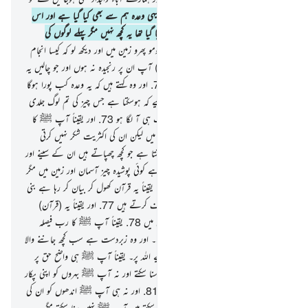
کیا ہمیں پھر سے نکال لیا جائے گا
68
.
یہی وعدہ ہم سے بھی کیا گیا ہے اور اس
سے پہلے ہمارے آباء و اَجداد سے بھی کیا گیا تھا یہ کچھ نہیں مگر پہلے لوگوں کی
کہانیاں ہیں
69
.
آپ ﷺ کہیے کہ ذرا گھومو پھرو زمین میں اور دیکھ لو کہ کیسا انجام
ہوا مجرم قوموں کا
70
.
(اے نبی ﷺ !) آپ ان پر رنجیدہ نہ ہوں اور جو چالیں یہ
چل رہے ہیں ان پر دل تنگ نہ کریں
71
.
اور وہ کہتے ہیں کہ یہ وعدہ کب پورا ہوگا
اگر آپ سچے ہیں
72
.
آپ ﷺ کہہ دیجیے کہ ہوسکتا ہے جس چیز کی تم لوگ جلدی
مچا رہے ہو اس کا کچھ حصہ تمہارے قریب ہی آ لگا ہو
73
.
اور یقیناً آپ ﷺ کا
رب بڑے فضل والا ہے لوگوں کے حق میں لیکن ان کی اکثریت شکر نہیں کرتی
74
.
اور یقیناً آپ ﷺ کا رب خوب جانتا ہے جو کچھ چھپاتے ہیں ان کے سینے اور
جو کچھ وہ ظاہر کرتے ہیں
75
.
اور نہیں ہے کوئی پوشیدہ چیز آسمان اور زمین میں مگر
وہ ایک روشن کتاب میں موجود ہے
76
.
یقیناً یہ قرآن کھول کر بیان کر رہا ہے بنی
اسرائیل پر اکثر وہ باتیں جن میں وہ اختلاف کرتے ہیں
77
.
اور یقیناً یہ (قرآن)
ہدایت اور رحمت ہے اہل ایمان کے حق میں
78
.
یقیناً آپ ﷺ کا رب فیصلہ
کردے گا ان کے درمیان اپنے حکم سے۔ اور وہ زبردست ہے سب کچھ جاننے والا
79
.
تو (اے نبی ﷺ !) آپ توکلّ کیجیے اللہ پر۔ یقیناً آپ ﷺ ہی واضح حق پر
ہیں
80
.
البتہ آپ ﷺ ُ مردوں کو نہیں سنا سکتے اور نہ آپ ﷺ بہروں کو اپنی پکار
سنا سکتے ہیں جبکہ وہ پیٹھ پھیر کر چل پڑیں
81
.
اور نہ ہی آپ ﷺ اندھوں کو ان کی
گمراہی سے پھیر کر راہ پر لانے والے بن سکتے ہیں آپ ﷺ نہیں سنا سکتے مگر