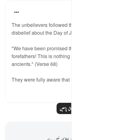
In the Shade of the Quran
31 weeks ago
·
حوالہ
آیت 68:27
The unbelievers followed this absurdity about their
disbelief about the Day of Judgement with ridicule:
"We have been promised this before, we and our
forefathers! This is nothing but fables of the
ancients." (Verse 68)
They were fully aware that earlier mes...
مزید دیکھیں
0
0
مزید اسباق پڑھیں
نوٹس اور عکاسی۔
آپ کے پاس اس آیت پر کوئی نوٹ یا عکاسی نہیں ہے۔