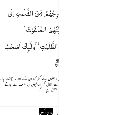
لله ولي الذين امنوا يخرجهم من الظلمات الى النور والذين كفروا اولياوهم الطاغوت يخرجونهم من النور الى 
اَللّٰهُ
وَلِیُّ
الَّذِیْنَ
اٰمَنُوْا ۙ
یُخْرِجُهُمْ
مِّنَ
الظُّلُمٰتِ
اِلَی
للَّهُ وَلِىُّ ٱلَّذِينَ ءَامَنُوا۟ يُخْرِجُهُم مِّنَ ٱلظُّلُمَـٰتِ إِلَى ٱلنُّورِ ۖ وَٱلَّذِينَ كَفَرُوٓا۟ أَوْلِيَآؤُهُمُ ٱلطَّـٰغُوتُ يُخْرِجُونَهُم مِّنَ ٱلنُّورِ إِلَى 
النُّوْرِ ؕ۬
وَالَّذِیْنَ
كَفَرُوْۤا
اَوْلِیٰٓـُٔهُمُ
الطَّاغُوْتُ ۙ
یُخْرِجُوْنَهُمْ
مِّنَ
النُّوْرِ
اِلَی
الظُّلُمٰتِ ؕ
اُولٰٓىِٕكَ
اَصْحٰبُ
النَّارِ ۚ
هُمْ
فِیْهَا
خٰلِدُوْنَ
اللہ ولی ہے اہل ایمان کا اور (ان کے برعکس) جنہوں نے کفر کیا ان کے اولیاء (پشت پناہ
ساتھی اور مددگار) طاغوت ہیں وہ ان کو روشنی سے نکال کر تاریکیوں کی طرف لے جاتے
ہیں یہی لوگ ہیں آگ والے یہ اس میں ہمیشہ ہمیش رہیں گے
تفاسیر
اسباق
تدبرات
جوابات
پوری سورہ پڑھیں
جاری رکھیں