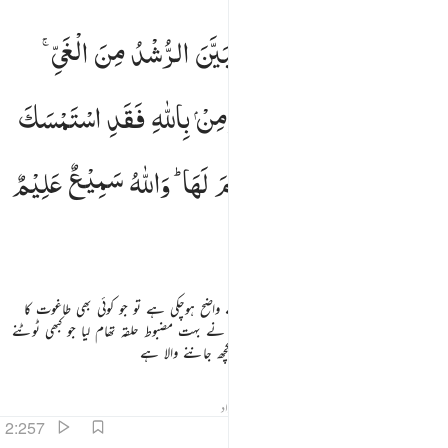
ا اكراه في الدين قد تبين الرشد من الغي فمن يكفر بالطاغوت ويومن بالله فقد استمسك بالعروة الوثقى لا انفصام 
لَاۤ
اِكْرَاهَ
فِی
الدِّیْنِ ۙ۫
قَدْ
تَّبَیَّنَ
الرُّشْدُ
مِنَ
الْغَیِّ ۚ
َآ إِكْرَاهَ فِى ٱلدِّينِ ۖ قَد تَّبَيَّنَ ٱلرُّشْدُ مِنَ ٱلْغَىِّ ۚ فَمَن يَكْفُرْ بِٱلطَّـٰغُوتِ وَيُؤْمِنۢ بِٱللَّهِ فَقَدِ ٱسْتَمْسَكَ بِٱلْعُرْوَةِ ٱل
فَمَنْ
یَّكْفُرْ
بِالطَّاغُوْتِ
وَیُؤْمِنْ
بِاللّٰهِ
فَقَدِ
اسْتَمْسَكَ
بِالْعُرْوَةِ
الْوُثْقٰی ۗ
لَا
انْفِصَامَ
لَهَا ؕ
وَاللّٰهُ
سَمِیْعٌ
عَلِیْمٌ
دین میں کوئی جبر نہیں ہے ہدایت گمراہی سے واضح ہوچکی ہے تو جو کوئی بھی طاغوت کا
انکار کرے اور پھر اللہ پر ایمان لائے تو اس نے بہت مضبوط حلقہ تھام لیا جو کبھی ٹوٹنے
والا نہیں ہے اور اللہ سب کچھ سننے والا سب کچھ جاننے والا ہے
تفاسیر
اسباق
تدبرات
جوابات
متعلقہ مواد
2:257