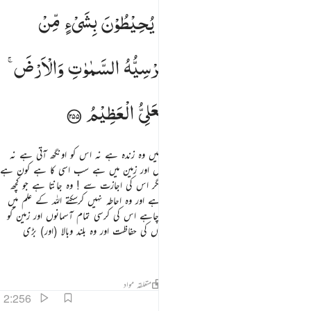
اَیْدِیْهِمْ
وَمَا
خَلْفَهُمْ ۚ
وَلَا
یُحِیْطُوْنَ
بِشَیْءٍ
مِّنْ
عِلْمِهٖۤ
اِلَّا
بِمَا
شَآءَ ۚ
وَسِعَ
كُرْسِیُّهُ
السَّمٰوٰتِ
وَالْاَرْضَ ۚ
وَلَا
یَـُٔوْدُهٗ
حِفْظُهُمَا ۚ
وَهُوَ
الْعَلِیُّ
الْعَظِیْمُ
اللہ وہ معبود برحق ہے جس کے سوا کوئی الٰہ نہیں وہ زندہ ہے نہ اس کو اونگھ آتی ہے نہ
نیند. سب کا قائم رکھنے والا ہے جو کچھ آسمانوں اور زمین میں ہے سب اسی کا ہے کون ہے
وہ جو شفاعت کرسکے اس کے پاس کسی کی مگر اس کی اجازت سے ! وہ جانتا ہے جو کچھ
ان کے سامنے ہے اور جو کچھ ان کے پیچھے ہے اور وہ احاطہ نہیں کرسکتے اللہ کے علم میں
سے کسی شے کا بھی سوائے اس کے جو اللہ چاہے اس کی کرسی تمام آسمانوں اور زمین کو
محیط ہے اور اس پر گراں نہیں گزرتی ان دونوں کی حفاظت اور وہ بلند وبالا (اور) بڑی
عظمت والا ہے
تفاسیر
اسباق
تدبرات
جوابات
حدیث
متعلقہ مواد
2:256