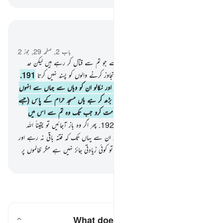
سیاق و سباق میں پڑھیں
باب 2, صفحہ 29, جوز 2
190
.
اور قتال کرو اللہ کی راہ میں ان سے جو تم سے قتال کر رہے ہیں لیکن حد
سے تجاوز نہ کرو بیشک اللہ تعالیٰ حد سے تجاوز کرنے والوں کو پسند نہیں کرتا
191
.
اور انہیں قتل کرو جہاں کہیں بھی انہیں پاؤ اور نکالو ان کو وہاں سے جہاں سے انہوں
نے تم کو نکالا ہے اور فتنہ قتل سے بھی بڑھ کر ہے ہاں مسجد حرام کے پاس (جسے
امن کی جگہ بنا دیا گیا ہے) ان سے جنگ مت کرو جب تک وہ تم سے اس میں
جنگ نہ چھیڑیں یہی بدلہ ہے کافروں کا۔
192
.
پھر اگر وہ باز آجائیں تو یقیناً اللہ
بخشنے والا بہت مہربان ہے
193
.
اور لڑو ان سے یہاں تک کہ فتنہ باقی نہ رہے اور
دین اللہ کا ہوجائے پھر اگر وہ باز آجائیں تو کوئی زیادتی جائز نہیں ہے مگر ظالموں پر
-
بیان القرآن (ڈاکٹر اسرار احمد)
سوالات اور جوابات پڑھیں
What does
"fitnah"
mean here?