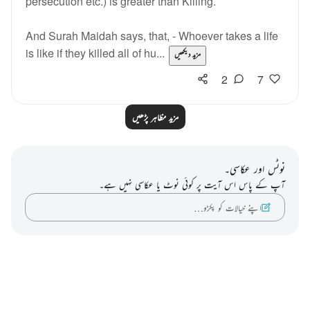
persecution etc.) is greater than Killing.
And Surah Maidah says, that, - Whoever takes a life
is like if they killed all of hu...
مزید دیکھیں
2
7
مزید مظاہر پڑھیں
نوٹس اور عکاسی۔
آپ کے پاس اس آیت پر کوئی نوٹ یا عکاسی نہیں ہے۔
اپنے خیالات کو پکڑو…