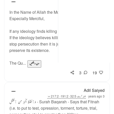
Razia Zahra
2 years ago
·
حوالہ
آیت 191:2
In the Name of Allah the Most Merciful, the
Especially Merciful,
If any ideology finds killing a victory then it is flawed.
If the ideology believes killing in self-defence and to
stop persecution then it is just and intends to
preserve its existence.
The Qu...
مزید دیکھیں
3
19
Adil Saiyed
3 years ago
·
حوالہ
آیت 32:5، 191:2، 217:2
وَٱلْفِتْنَةُ أَكْبَرُ مِنَ ٱلْقَتْلِ - Surah Baqarah - Says that Fitnah
(i.e. to put to test, opression, torment, torture, trial,