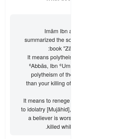
کے لیے جواب ٹوگل کریں۔ What does *"fitnah"* mean here?
تفسیر
جواب
Imām Ibn al-Jawzī (d. 597/1201)
summarized the scholars' opinions in his
book "Zād al-Masīr" as follows:
It means polytheism [Ibn Masʿūd, Ibn
ʿAbbās, Ibn ʿUmar, Qatādah] i.e. the
polytheism of those people is worse
than your killing of them in the Sacred
Precinct.
It means to renege on Islam and return
to idolatry [Mujāhid], i.e. the apostasy of
a believer is worse for him than to be
killed while following the truth.