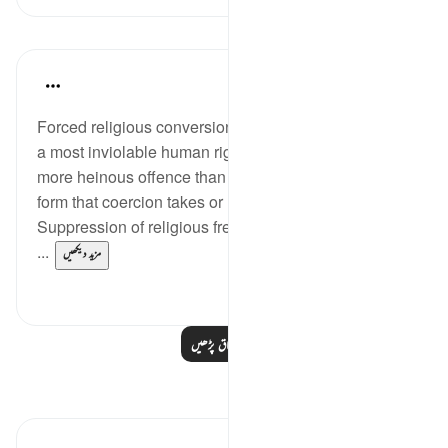
اسباق
In the Shade of the Quran
31 weeks ago
·
حوالہ
آیت 191:2
Forced religious conversion is the worst violation of
a most inviolable human right. It is, therefore, a much
more heinous offence than murder, regardless of the
form that coercion takes or how it is exerted.
Suppression of religious freedom can be imposed by
...
مزید دیکھیں
0
2
مزید اسباق پڑھیں
مظاہر