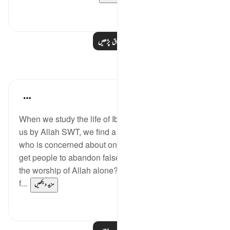
0
0
مزید اسباق پڑھیں
مظاہر
Hammad Fahim
last year
·
حوالہ
آیت 84:37-99
When we study the life of Ibrahim AS, as related to
us by Allah SWT, we find a tender-hearted Prophet
who is concerned about one critical issue. How do I
get people to abandon false gods, and invite them to
the worship of Allah alone? All he ever wanted was
f...
مزید دیکھیں
5
24