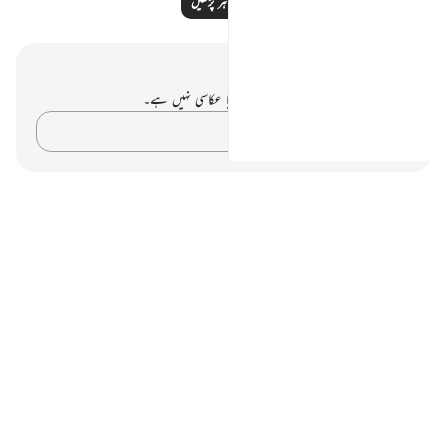
مزید مظاہر پڑھیں
نوٹس اور عکاسی۔
آپ کے پاس اس آیت پر کوئی نوٹ یا عکاسی نہیں ہے۔
اپنے خیالات کو پکڑو…
Notes
placeholders
close