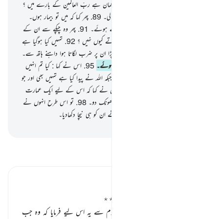
معبودوں کو چاہتے ہو !
87
.
تو تمہارا کیا گمان ہے ربّ العالمین کے بارے میں ؟
88
.
پس اس نے ایک نظر ستاروں پر ڈالی۔
89
.
پھر کہا کہ میں تو بیمار ہوں۔
90
.
تو وہ اس سے ِپھرگئے پیٹھ پھیرتے ہوئے۔
91
.
پھر وہ چپکے سے ان کے
معبودوں میں جا گھسا اور کہنے لگا کہ تم کھاتے کیوں نہیں ؟
92
.
تمہیں کیا ہوگیا ہے
تم بولتے بھی نہیں ہو !
93
.
پھر وہ پل پڑا ان پر ضرب لگاتا ہوا داہنے ہاتھ سے۔
94
.
تو وہ اس کی طرف آئے دوڑتے ہوئے۔
95
.
اس نے کہا : کیا تم انہیں
پوجتے ہو جنہیں تم خود تراشتے ہو !
96
.
جبکہ اللہ نے پیدا کیا ہے تمہیں بھی اور جو
کچھ تم بناتے ہو (اس کو بھی)
97
.
انہوں نے کہا کہ اس کے لیے ایک عمارت
بنائو پھر اس کو شعلے مارتی ہوئی آگ میں جھونک دو۔
98
.
تو اس طرح انہوں نے
اس کے ساتھ ایک دائو آزمایا لیکن ہم نے ان کو ہی نیچا دکھادیا۔
-
بیان القرآن (ڈاکٹر اسرار احمد)
تفسیر پڑھیں
تفسیر ابنِ کثیر
بت کدہ آذر اور ابراہیم علیہ السلام ٭٭
حضرت ابراہیم علیہ السلام نے اپنی قوم سے یہ اس لیے فرمایا کہ وہ جب