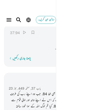
سائن ان کریں۔
فاقبلوا اليه يزفون ٩٤
الصافات
37:94
37:94
فَاَقْبَلُوْۤا
اِلَیْهِ
یَزِفُّوْنَ
تو وہ اس کی طرف آئے دوڑتے ہوئے۔
پڑھنا جاری رکھیں
لفظ بہ لفظ
سیاق و سباق میں پڑھیں
باب 37, صفحہ 449, جوز 23
83
.
ور اسی کی جماعت میں سے ابراہیم ؑ بھی تھا
84
.
جب وہ اپنے رب کی طرف
متوجہ ہوا قلب ِسلیم کے ساتھ
85
.
جب کہ اس نے اپنے والد اور اپنی قوم سے
کہا کہ تم لوگ کن چیزوں کو پوجتے ہو !
86
.
کیا تم لوگ اللہ کے سوا خود ساختہ