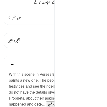
اپنے میلے میں چلے جائیں تو یہ ان کے عبادت خانے
…
مزید پڑھیں
مزید تفسیر
قیراط دیکھیں
اس آیت میں ہے۔ 1 جنکچرز
جنکچر دیکھیں
اسباق
In the Shade of the Quran
31 weeks ago
·
حوالہ
آیت 94:37-96
With this scene in Verses 91 to 93 over, the surah
paints a new one. The people return from their
festivities and see their deities destroyed. Here, we
do not have the details given in Surah 21, The
Prophets, about their asking as to what had
happened and dete...
مزید دیکھیں