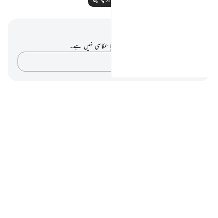
نوٹس اور عکاسی۔
آپ کے پاس اس آیت پر کوئی نوٹ یا عکاسی نہیں ہے۔
اپنے خیالات کو پکڑو…
Notes
placeholders
close