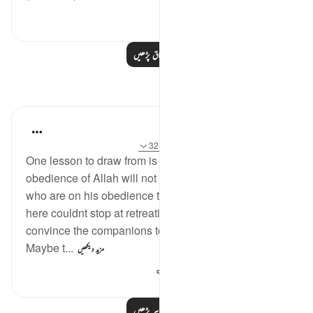
24
0
0
مزید اسباق پڑھیں
مظاہر
tareq abed
8 years ago
·
حوالہ
آیت 13:33، 27:37-32
One lesson to draw from is that those who leave the
obedience of Allah will not rest until they take those
who are on his obedience them. The hypprocrites
here couldnt stop at retreating until they tried to
convince the companions to retreat with them.
Maybe t...
مزید دیکھیں
338
0
1
مزید مظاہر پڑھیں