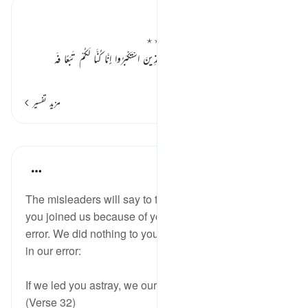
تفسیر ابنِ کثیر
دوزخیوں کا اپنے بزرگوں سے شکوہ ٭٭
«وَإِذْ يَتَحَاجُّونَ فِي النَّارِ فَيَقُولُ الضُّعَفَاءُ لِلَّذِينَ اسْتَكْبَرُوا إِنَّا كُنَّا لَكُمْ تَبَعًا فَه
…
مزید پڑھیں
مزید تفسیر
اسباق
In the Shade of the Quran
31 weeks ago
·
حوالہ
آیت 32:37
The misleaders will say to the ones they led astray,
you joined us because of your propensity to follow
error. We did nothing to you; instead, you followed us
in our error:
If we led you astray, we ourselves were astray.
(Verse 32)