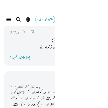
سائن ان کریں۔
فاغويناكم انا كنا غاوين ٣٢
الصافات
37:32
37:32
فَاَغْوَیْنٰكُمْ
اِنَّا
كُنَّا
غٰوِیْنَ
تو ہم نے تم لوگوں کو گمراہ کیا ہم خود بھی تو گمراہ تھے
پڑھنا جاری رکھیں
لفظ بہ لفظ
سیاق و سباق میں پڑھیں
باب 37, صفحہ 447, جوز 23
22
.
(پھر حکم دیا جائے گا) جمع کرو ان سب ظالموں کو اور ان کے ساتھیوں کو اور
ان کو بھی جن کی یہ لوگ پوجا کیا کرتے تھے
23
.
اللہ کے سوا پھر ان سب کو جہنم
کا راستہ دکھائو !
24
.
اور انہیں ذرا روکو ! ابھی ان سے کچھ پوچھا جائے گا۔
25
.
یہ