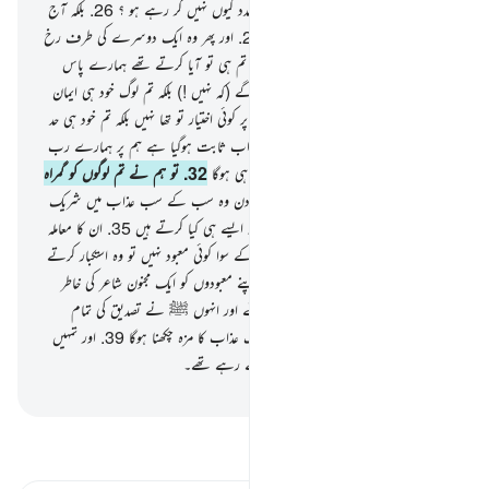
تمہیں کیا ہوگیا ہے تم ایک دوسرے کی مدد کیوں نہیں کر رہے ہو ؟
26
.
بلکہ آج
تو یہ بہت فرمانبردار بنے ہوئے ہیں !
27
.
اور پھر وہ ایک دوسرے کی طرف رخ
کرکے پوچھنے لگیں گے
28
.
کہیں گے کہ تم ہی تو آیا کرتے تھے ہمارے پاس
بڑے دبدبے کے ساتھ !
29
.
وہ کہیں گے (کہ نہیں !) بلکہ تم لوگ خود ہی ایمان
لانے والے نہیں تھے
30
.
اور ہمیں تم پر کوئی اختیار تو تھا نہیں بلکہ تم خود ہی حد
سے بڑھ جانے والے لوگ تھے
31
.
تو اب ثابت ہوگیا ہے ہم پر ہمارے رب
کا قول اب تو ہمیں (عذاب کا) مزہ چکھنا ہی ہوگا
32
.
تو ہم نے تم لوگوں کو گمراہ
کیا ہم خود بھی تو گمراہ تھے
33
.
تو اس دن وہ سب کے سب عذاب میں شریک
ہوں گے
34
.
یقینا ہم مجرموں کے ساتھ ایسے ہی کیا کرتے ہیں
35
.
ان کا معاملہ
یہ تھا کہ جب ان سے کہا جاتا تھا کہ اللہ کے سوا کوئی معبود نہیں تو وہ استکبار کرتے
تھے
36
.
اور کہا کرتے تھے کہ کیا ہم اپنے معبودوں کو ایک مجنون شاعر کی خاطر
چھوڑ دیں
37
.
بلکہ وہ تو حق لے کر آئے اور انہوں ﷺ نے تصدیق کی تمام
رسولوں ؑ کی !
38
.
اب تمہیں یقینا دردناک عذاب کا مزہ چکھنا ہوگا
39
.
اور تمہیں
بدلہ نہیں مل رہا مگر اسی کا جو کچھ تم کرتے رہے تھے۔
-
بیان القرآن (ڈاکٹر اسرار احمد)
تفسیر پڑھیں