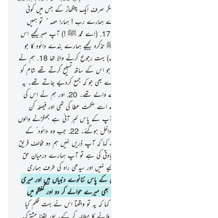
15
.
اور یہ لوگ بھی اب منتظر نہیں ہیں مگر صرف ایک چنگھاڑ کے جس میں کوئی
وقفہ نہیں ہوگا۔
16
.
اور وہ کہتے ہیں : اے ہمارے رب ! ہمارا حصہ ُ تو ہمیں
جلدی دے دے یومِ حساب سے پہلے۔
17
.
(اے محمد ﷺ !) آپ صبرکیجیے اس
پر جو کچھ یہ لوگ کہہ رہے ہیں اور آپ ﷺ تذکرہ کیجیے ہمارے بندے دائود کا جو
بہت قوت والا تھا بیشک وہ (اللہ کی طرف) بہت رجوع کرنے والا تھا
18
.
ہم نے
تو اس کے ساتھ پہاڑوں کو مسخر کردیا تھا جو اس کے ساتھ تسبیح کرتے تھے شام کو
بھی اور صبح کے وقت بھی
19
.
اور پرندے بھی جو کہ جمع کردیے جاتے تھے۔ یہ
سب کے سب اس کی طرف رجوع کرنے والے تھے۔
20
.
اور ہم نے اس کی
حکومت کو خوب مضبوط کیا تھا اور ہم نے اسے حکمت عطا کی تھی اور فیصلہ کن
بات کہنے کی صلاحیت بھی۔
21
.
اور کیا آپ کے پاس خبر آئی ہے جھگڑنے والوں
کی ؟ جب وہ دیوار پھلانگ کر محراب میں داخل ہوگئے۔
22
.
جب وہ دائود ؑ کے
پاس آئے تو وہ ان سے ڈرا۔ انہوں نے کہا کہ آپ ڈریں نہیں ہم دو مخالف فریق
ہیں ہم میں سے ایک نے دوسرے پر زیادتی کی ہے تو آپ ہمارے درمیان حق
کے ساتھ فیصلہ کردیجیے اور آپ اسے ٹالیے نہیں اور سیدھی راہ کی طرف ہماری
راہنمائی کیجیے۔
23
.
یہ میرا بھائی ہے اس کے پاس ننانوے دنبیاں ہیں اور میری
ایک ہی دنبی ہے۔ اب یہ کہتا ہے کہ وہ بھی میرے حوالے کر دو اور گفتگو میں
اس نے مجھے دبا لیا ہے
24
.
دائود ؑ نے کہا کہ یہ تو واقعتا اس نے بہت ظلم کیا
ہے تمہاری دنبی کو اپنی دنبیوں کے ساتھ ملانے کا مطالبہ کر کے۔ اور یقینا مشترک