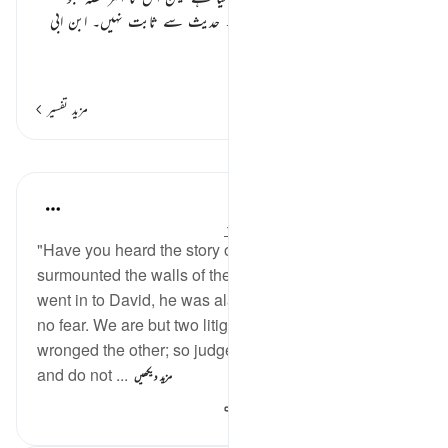
اسرائیل کی روایتوں سے لیا گیا ہے۔ حدیث سے ثابت نہیں۔ ابن ابی
حاتم میں ایک حدیث ہے لیک
…
مزید پڑھیں
مزید تفسیر
اسباق
In the Shade of the Quran
31 weeks ago
·
حوالہ
آیت 21:38-23
"Have you heard the story of the litigants who
surmounted the walls of the sanctuary? When they
went in to David, he was alarmed. They said: 'Have
no fear. We are but two litigants: one of us has
wronged the other; so judge between us with justice,
and do not ...
مزید دیکھیں
254
0
0