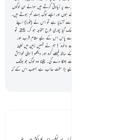
معاملہ رکھنے والوں میں سے اکثر ایک دوسرے پر زیادتی کرتے ہیں سوائے ان لوگوں
کے جو صاحب ِ ایمان اور نیک عمل والے ہوں اور ایسے لوگ بہت کم ہوتے ہیں۔
اور دائود ؑ کو اچانک خیال آیا کہ ہم نے اسے آزمایا ہے تو اس نے (فوراً) اپنے
رب سے استغفار کیا اور اس کے حضور جھک گیا پوری طرح متوجہ ہو کر۔
25
.
تو
ہم نے اسے معاف کردیا۔ اور یقینا ہمارے پاس اس کے لیے مقام قرب اور
اچھا انجام ہے۔
26
.
(ہم نے کہا :) اے دائود ؑ ! ہم نے تمہیں زمین میں خلیفہ
بنایا ہے لہٰذا تم لوگوں کے درمیان حق کے ساتھ فیصلے کرو اور دیکھو ! اپنی خواہش
کی پیروی نہ کرنا کہ وہ تمہیں اللہ کی راہ سے بھٹکا دے گی۔ یقینا وہ لوگ جو بھٹک
جاتے ہیں اللہ کے راستے سے ان کے لیے بڑا سخت عذاب ہے بسبب اس کے کہ
وہ بھول گئے حساب کے دن کو۔
-
بیان القرآن (ڈاکٹر اسرار احمد)
تفسیر پڑھیں
تفسیر ابنِ کثیر
باب
مفسرین نے یہاں پر ایک قصہ بیان کیا ہے لیکن اس کا اکثر حصہ بنو