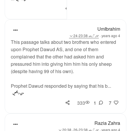
345
0
0
UmIbrahim
4 years ago
·
حوالہ
آیت 23:38-24
This passage talks about two brothers who entered
upon Prophet Dawud AS, and one of them
complained that the other had asked him and
pressured him into giving him him his only sheep
(despite having 99 of his own).
Prophet Dawud responded by saying that his b...
مزید دیکھیں
333
1
7
Razia Zahra
4 years ago
·
حوالہ
آیت 23:38-26، 20:38