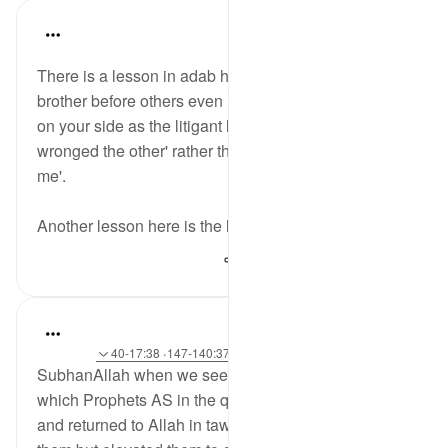
tareq abed
8 years ago
·
حوالہ
آیت 21:38-23
There is a lesson in adab here, to not accuse your
brother before others even if you believe the truth is
on your side as the litigant here said 'one of us has
wronged the other' rather then saying 'he wronged
me'.
Another lesson here is the humility of David...
مزید دیکھیں
238
0
1
tareq abed
8 years ago
·
حوالہ
آیت 117:20-122، 140:37-147، 17:38-40
SubhanAllah when we see the different situations in
which Prophets AS in the quran committed a mistake
and returned to Allah in tawbah, he not only forgave