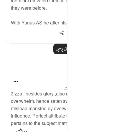
them but elevated them to a status beyond where
they were before.
With Yunus AS he after his tawbah, he...
مزید دیکھیں
1,695
0
14
مزید اسباق پڑھیں
مظاہر
tareq abed
7 years ago
·
حوالہ
آیت 23:38، 82:38
3izza , besides glory ,also refers to ability to
overwhelm. hence satan swearing by Allahs 3izza to
mislead mankind by overwhelming them with his
influence. Perfect attribute to use in that oath as it
pertains to the subject matter, as is the case with all
...
مزید دیکھیں