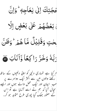
ال لقد ظلمك بسوال نعجتك الى نعاجه وان كثيرا من الخلطاء ليبغي بعضهم على بعض الا الذين امنوا وعملوا ا
قَالَ
لَقَدْ
ظَلَمَكَ
بِسُؤَالِ
نَعْجَتِكَ
اِلٰی
نِعَاجِهٖ ؕ
وَاِنَّ
َالَ لَقَدْ ظَلَمَكَ بِسُؤَالِ نَعْجَتِكَ إِلَىٰ نِعَاجِهِۦ ۖ وَإِنَّ كَثِيرًۭا مِّنَ ٱلْخُلَطَآءِ لَيَبْغِى بَعْضُهُمْ عَلَىٰ بَعْضٍ إِلَّا ٱلَّذِينَ ءَامَنُوا۟ وَعَمِلُو
كَثِیْرًا
مِّنَ
الْخُلَطَآءِ
لَیَبْغِیْ
بَعْضُهُمْ
عَلٰی
بَعْضٍ
اِلَّا
الَّذِیْنَ
اٰمَنُوْا
وَعَمِلُوا
الصّٰلِحٰتِ
وَقَلِیْلٌ
مَّا
هُمْ ؕ
وَظَنَّ
دَاوٗدُ
اَنَّمَا
فَتَنّٰهُ
فَاسْتَغْفَرَ
رَبَّهٗ
وَخَرَّ
رَاكِعًا
وَّاَنَابَ
دائود ؑ نے کہا کہ یہ تو واقعتا اس نے بہت ظلم کیا ہے تمہاری دنبی کو اپنی دنبیوں کے ساتھ
ملانے کا مطالبہ کر کے۔ اور یقینا مشترک معاملہ رکھنے والوں میں سے اکثر ایک دوسرے پر
زیادتی کرتے ہیں سوائے ان لوگوں کے جو صاحب ِ ایمان اور نیک عمل والے ہوں اور ایسے
لوگ بہت کم ہوتے ہیں۔ اور دائود ؑ کو اچانک خیال آیا کہ ہم نے اسے آزمایا ہے تو اس
نے (فوراً) اپنے رب سے استغفار کیا اور اس کے حضور جھک گیا پوری طرح متوجہ ہو کر۔
تفاسیر
اسباق
تدبرات