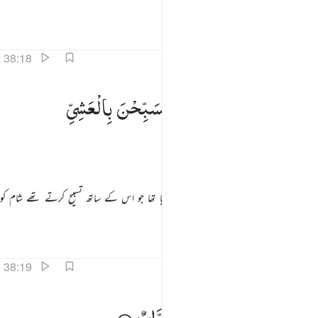
والا تھا
تفاسیر
اسباق
تدبرات
38:18
نا سخرنا الجبال معه يسبحن بالعشي والاشراق ١٨
اِنَّا
سَخَّرْنَا
الْجِبَالَ
مَعَهٗ
یُسَبِّحْنَ
بِالْعَشِیِّ
ِنَّا سَخَّرْنَا ٱلْجِبَالَ مَعَهُۥ يُسَبِّحْنَ بِٱلْعَشِىِّ وَٱلْإِشْرَاقِ ١٨
وَالْاِشْرَاقِ
ہم نے تو اس کے ساتھ پہاڑوں کو مسخر کردیا تھا جو اس کے ساتھ تسبیح کرتے تھے شام کو
بھی اور صبح کے وقت بھی
تفاسیر
اسباق
تدبرات
38:19
الطير محشورة كل له اواب ١٩
وَالطَّیْرَ
مَحْشُوْرَةً ؕ
كُلٌّ
لَّهٗۤ
اَوَّابٌ
َٱلطَّيْرَ مَحْشُورَةًۭ ۖ كُلٌّۭ لَّهُۥٓ أَوَّابٌۭ ١٩