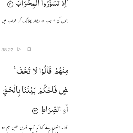
وَهَلْ
اَتٰىكَ
نَبَؤُا
الْخَصْمِ ۘ
اِذْ
تَسَوَّرُوا
الْمِحْرَابَ
 وَهَلْ أَتَىٰكَ نَبَؤُا۟ ٱلْخَصْمِ إِذْ تَسَوَّرُوا۟ ٱلْمِحْرَابَ ٢١
اور کیا آپ کے پاس خبر آئی ہے جھگڑنے والوں کی ؟ جب وہ دیوار پھلانگ کر محراب میں
داخل ہوگئے۔
تفاسیر
اسباق
تدبرات
38:22
ذ دخلوا على داوود ففزع منهم قالوا لا تخف خصمان بغى بعضنا على بعض فاحكم بيننا بالحق ولا تشطط واهدنا الى
اِذْ
دَخَلُوْا
عَلٰی
دَاوٗدَ
فَفَزِعَ
مِنْهُمْ
قَالُوْا
لَا
تَخَفْ ۚ
ِذْ دَخَلُوا۟ عَلَىٰ دَاوُۥدَ فَفَزِعَ مِنْهُمْ ۖ قَالُوا۟ لَا تَخَفْ ۖ خَصْمَانِ بَغَىٰ بَعْضُنَا عَلَىٰ بَعْضٍۢ فَٱحْكُم بَيْنَنَا بِٱلْحَقِّ
خَصْمٰنِ
بَغٰی
بَعْضُنَا
عَلٰی
بَعْضٍ
فَاحْكُمْ
بَیْنَنَا
بِالْحَقِّ
وَلَا
تُشْطِطْ
وَاهْدِنَاۤ
اِلٰی
سَوَآءِ
الصِّرَاطِ
جب وہ دائود ؑ کے پاس آئے تو وہ ان سے ڈرا۔ انہوں نے کہا کہ آپ ڈریں نہیں ہم دو