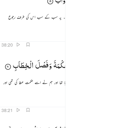
اور پرندے بھی جو کہ جمع کردیے جاتے تھے۔ یہ سب کے سب اس کی طرف رجوع
کرنے والے تھے۔
تفاسیر
اسباق
تدبرات
38:20
شددنا ملكه واتيناه الحكمة وفصل الخطاب ٢٠
وَشَدَدْنَا
مُلْكَهٗ
وَاٰتَیْنٰهُ
الْحِكْمَةَ
وَفَصْلَ
الْخِطَابِ
َشَدَدْنَا مُلْكَهُۥ وَءَاتَيْنَـٰهُ ٱلْحِكْمَةَ وَفَصْلَ ٱلْخِطَابِ ٢٠
اور ہم نے اس کی حکومت کو خوب مضبوط کیا تھا اور ہم نے اسے حکمت عطا کی تھی اور
فیصلہ کن بات کہنے کی صلاحیت بھی۔
تفاسیر
اسباق
تدبرات
38:21
 وهل اتاك نبا الخصم اذ تسوروا المحراب ٢١