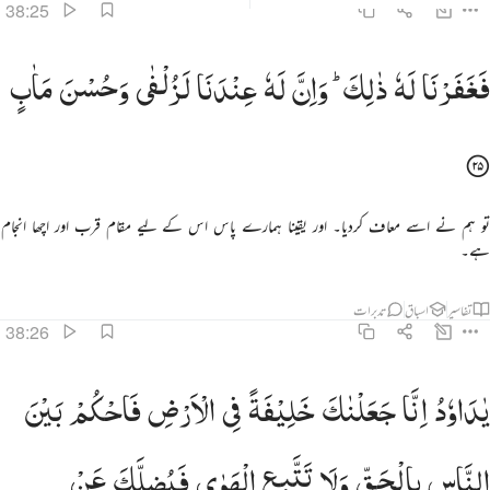
38:25
غفرنا له ذالك وان له عندنا لزلفى وحسن ماب ٢٥
فَغَفَرْنَا
لَهٗ
ذٰلِكَ ؕ
وَاِنَّ
لَهٗ
عِنْدَنَا
لَزُلْفٰی
وَحُسْنَ
مَاٰبٍ
َغَفَرْنَا لَهُۥ ذَٰلِكَ ۖ وَإِنَّ لَهُۥ عِندَنَا لَزُلْفَىٰ وَحُسْنَ مَـَٔابٍۢ ٢٥
تو ہم نے اسے معاف کردیا۔ اور یقینا ہمارے پاس اس کے لیے مقام قرب اور اچھا انجام
ہے۔
تفاسیر
اسباق
تدبرات
38:26
ا داوود انا جعلناك خليفة في الارض فاحكم بين الناس بالحق ولا تتبع الهوى فيضلك عن سبيل الله ان الذ
یٰدَاوٗدُ
اِنَّا
جَعَلْنٰكَ
خَلِیْفَةً
فِی
الْاَرْضِ
فَاحْكُمْ
بَیْنَ
َـٰدَاوُۥدُ إِنَّا جَعَلْنَـٰكَ خَلِيفَةًۭ فِى ٱلْأَرْضِ فَٱحْكُم بَيْنَ ٱلنَّاسِ بِٱلْحَقِّ وَلَا تَتَّبِعِ ٱلْهَوَىٰ فَيُضِلَّكَ عَ
النَّاسِ
بِالْحَقِّ
وَلَا
تَتَّبِعِ
الْهَوٰی
فَیُضِلَّكَ
عَنْ