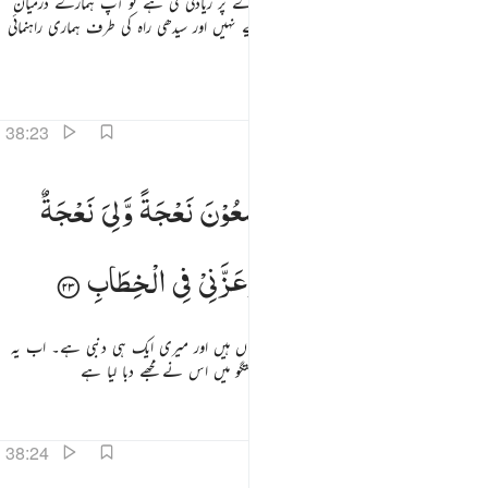
مخالف فریق ہیں ہم میں سے ایک نے دوسرے پر زیادتی کی ہے تو آپ ہمارے درمیان
حق کے ساتھ فیصلہ کردیجیے اور آپ اسے ٹالیے نہیں اور سیدھی راہ کی طرف ہماری راہنمائی
کیجیے۔
تفاسیر
اسباق
تدبرات
قرأت
38:23
ن هاذا اخي له تسع وتسعون نعجة ولي نعجة واحدة فقال اكفلنيها وعزني في الخطاب ٢٣
اِنَّ
هٰذَاۤ
اَخِیْ ۫
لَهٗ
تِسْعٌ
وَّتِسْعُوْنَ
نَعْجَةً
وَّلِیَ
نَعْجَةٌ
ِنَّ هَـٰذَآ أَخِى لَهُۥ تِسْعٌۭ وَتِسْعُونَ نَعْجَةًۭ وَلِىَ نَعْجَةٌۭ وَٰحِدَةٌۭ فَقَالَ أَكْفِلْنِيهَا وَعَزَّنِى فِى ٱلْخِطَابِ ٢٣
وَّاحِدَةٌ ۫
فَقَالَ
اَكْفِلْنِیْهَا
وَعَزَّنِیْ
فِی
الْخِطَابِ
یہ میرا بھائی ہے اس کے پاس ننانوے دنبیاں ہیں اور میری ایک ہی دنبی ہے۔ اب یہ
کہتا ہے کہ وہ بھی میرے حوالے کر دو اور گفتگو میں اس نے مجھے دبا لیا ہے
تفاسیر
اسباق
تدبرات
38:24