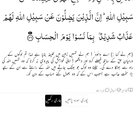
سَبِیْلِ
اللّٰهِ ؕ
اِنَّ
الَّذِیْنَ
یَضِلُّوْنَ
عَنْ
سَبِیْلِ
اللّٰهِ
لَهُمْ
عَذَابٌ
شَدِیْدٌۢ
بِمَا
نَسُوْا
یَوْمَ
الْحِسَابِ
(ہم نے کہا :) اے دائود ؑ ! ہم نے تمہیں زمین میں خلیفہ بنایا ہے لہٰذا تم لوگوں کے
درمیان حق کے ساتھ فیصلے کرو اور دیکھو ! اپنی خواہش کی پیروی نہ کرنا کہ وہ تمہیں اللہ کی
راہ سے بھٹکا دے گی۔ یقینا وہ لوگ جو بھٹک جاتے ہیں اللہ کے راستے سے ان کے لیے
بڑا سخت عذاب ہے بسبب اس کے کہ وہ بھول گئے حساب کے دن کو۔
تفاسیر
اسباق
تدبرات
پوری سورہ پڑھیں
جاری رکھیں