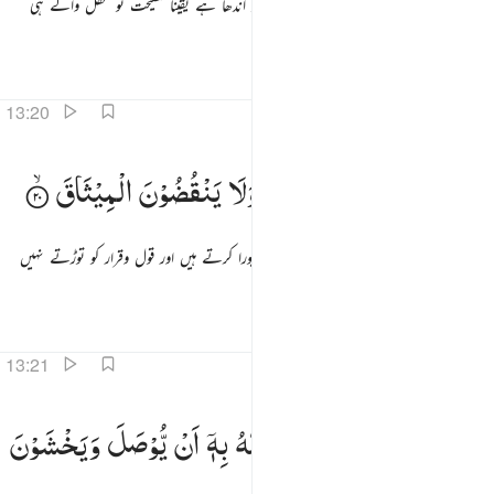
کیا گیا وہ حق ہے بھلا اس جیسا ہوسکتا ہے جو اندھا ہے یقیناً نصیحت تو عقل والے ہی
حاصل کرتے ہیں
تفاسیر
اسباق
تدبرات
13:20
لذين يوفون بعهد الله ولا ينقضون الميثاق ٢٠
الَّذِیْنَ
یُوْفُوْنَ
بِعَهْدِ
اللّٰهِ
وَلَا
یَنْقُضُوْنَ
الْمِیْثَاقَ
لَّذِينَ يُوفُونَ بِعَهْدِ ٱللَّهِ وَلَا يَنقُضُونَ ٱلْمِيثَـٰقَ ٢٠
وہ لوگ جو اللہ کے (ساتھ کیے گئے) عہد کو پورا کرتے ہیں اور قول وقرار کو توڑتے نہیں
ہیں
تفاسیر
اسباق
تدبرات
13:21
الذين يصلون ما امر الله به ان يوصل ويخشون ربهم ويخافون سوء الحساب ٢١
وَالَّذِیْنَ
یَصِلُوْنَ
مَاۤ
اَمَرَ
اللّٰهُ
بِهٖۤ
اَنْ
یُّوْصَلَ
وَیَخْشَوْنَ
َٱلَّذِينَ يَصِلُونَ مَآ أَمَرَ ٱللَّهُ بِهِۦٓ أَن يُوصَلَ وَيَخْشَوْنَ رَبَّهُمْ وَيَخَافُونَ سُوٓءَ ٱلْحِسَابِ ٢١