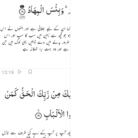
الْحِسَابِ ۙ۬
وَمَاْوٰىهُمْ
جَهَنَّمُ ؕ
وَبِئْسَ
الْمِهَادُ
جن لوگوں نے اپنے رب کی دعوت پر لبیک کہا ان کے لیے بھلائی ہے اور جنہوں نے اس
کی دعوت کو قبول نہیں کیا اگر ان کے پاس ہو جو کچھ ہے زمین میں سب کا سب اور اس
کے ساتھ اتنا ہی اور بھی تو وہ (یہ سب کچھ) ضرور بدلے میں دے ڈالیں یہی لوگ ہیں جن
کے لیے برا حساب ہے اور ان کا ٹھکانہ جہنم ہے اور وہ بہت برا ٹھکانہ ہے
تفاسیر
اسباق
تدبرات
13:19
 افمن يعلم انما انزل اليك من ربك الحق كمن هو اعمى انما يتذكر اولو الالباب ١٩
اَفَمَنْ
یَّعْلَمُ
اَنَّمَاۤ
اُنْزِلَ
اِلَیْكَ
مِنْ
رَّبِّكَ
الْحَقُّ
كَمَنْ
 أَفَمَن يَعْلَمُ أَنَّمَآ أُنزِلَ إِلَيْكَ مِن رَّبِّكَ ٱلْحَقُّ كَمَنْ هُوَ أَعْمَىٰٓ ۚ إِنَّمَا يَتَذَكَّرُ أُو۟لُوا۟ ٱلْأَلْبَـٰبِ ١٩
هُوَ
اَعْمٰی ؕ
اِنَّمَا
یَتَذَكَّرُ
اُولُوا
الْاَلْبَابِ
(اے نبی !) کیا وہ شخص جو جانتا ہے کہ جو کچھ آپ پر آپ کے رب کی طرف سے نازل