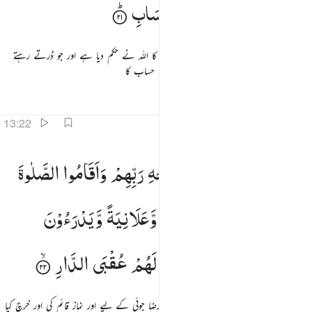
رَبَّهُمْ
وَیَخَافُوْنَ
سُوْٓءَ
الْحِسَابِ
اور جو لوگ جوڑتے ہیں اس کو جس کو جوڑنے کا اللہ نے حکم دیا ہے اور جو ڈرتے رہتے
ہیں اپنے رب سے اور اندیشہ رکھتے ہیں برے حساب کا
تفاسیر
اسباق
تدبرات
متعلقہ مواد
13:22
الذين صبروا ابتغاء وجه ربهم واقاموا الصلاة وانفقوا مما رزقناهم سرا وعلانية ويدرءون بالحسنة السيية اولايك ل
وَالَّذِیْنَ
صَبَرُوا
ابْتِغَآءَ
وَجْهِ
رَبِّهِمْ
وَاَقَامُوا
الصَّلٰوةَ
َٱلَّذِينَ صَبَرُوا۟ ٱبْتِغَآءَ وَجْهِ رَبِّهِمْ وَأَقَامُوا۟ ٱلصَّلَوٰةَ وَأَنفَقُوا۟ مِمَّا رَزَقْنَـٰهُمْ سِرًّۭا وَعَلَانِيَةًۭ وَيَدْرَ
وَاَنْفَقُوْا
مِمَّا
رَزَقْنٰهُمْ
سِرًّا
وَّعَلَانِیَةً
وَّیَدْرَءُوْنَ
بِالْحَسَنَةِ
السَّیِّئَةَ
اُولٰٓىِٕكَ
لَهُمْ
عُقْبَی
الدَّارِ
اور وہ لوگ جنہوں نے صبر کیا اپنے رب کی رضا جوئی کے لیے اور نماز قائم کی اور خرچ کیا