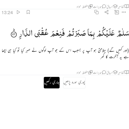
تفاسیر
اسباق
تدبرات
متعلقہ مواد
13:24
لام عليكم بما صبرتم فنعم عقبى الدار ٢٤
سَلٰمٌ
عَلَیْكُمْ
بِمَا
صَبَرْتُمْ
فَنِعْمَ
عُقْبَی
الدَّارِ
َلَـٰمٌ عَلَيْكُم بِمَا صَبَرْتُمْ ۚ فَنِعْمَ عُقْبَى ٱلدَّارِ ٢٤
(اور کہیں گے) سلامتی ہو آپ پر بسبب اس کے جو آپ لوگوں نے صبر کیا تو کیا ہی اچھا
ہے یہ آخرت کا گھر
تفاسیر
اسباق
تدبرات
متعلقہ مواد
پوری سورہ پڑھیں
جاری رکھیں