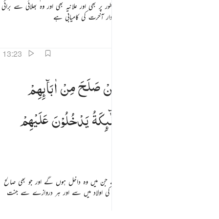
اس میں سے جو ہم نے انہیں دیا تھا پوشیدہ طور پر بھی اور علانیہ بھی اور وہ بھلائی سے برائی
کو دور کرتے ہیں یہی لوگ ہیں جن کے لیے دار آخرت کی کامیابی ہے
تفاسیر
اسباق
تدبرات
متعلقہ مواد
13:23
نات عدن يدخلونها ومن صلح من ابايهم وازواجهم وذرياتهم والملايكة يدخلون عليهم من كل باب ٢٣
جَنّٰتُ
عَدْنٍ
یَّدْخُلُوْنَهَا
وَمَنْ
صَلَحَ
مِنْ
اٰبَآىِٕهِمْ
َنَّـٰتُ عَدْنٍۢ يَدْخُلُونَهَا وَمَن صَلَحَ مِنْ ءَابَآئِهِمْ وَأَزْوَٰجِهِمْ وَذُرِّيَّـٰتِهِمْ ۖ وَٱلْمَلَـٰٓئِكَةُ يَدْخُلُونَ عَلَيْهِم مِّن كُلِّ بَابٍ
وَاَزْوَاجِهِمْ
وَذُرِّیّٰتِهِمْ
وَالْمَلٰٓىِٕكَةُ
یَدْخُلُوْنَ
عَلَیْهِمْ
مِّنْ
كُلِّ
بَابٍ
(آخرت کا گھر) وہ باغات ہیں ہمیشہ رہنے کے جن میں وہ داخل ہوں گے اور جو بھی صالح
ہوں گے ان کے آباء ان کی بیویوں اور ان کی اولاد میں سے اور ہر دروازے سے جنت
کے فرشتے ان کے سامنے حاضر ہوں گے