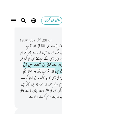
سائن ان کریں۔
 و سباق میں پڑھیں
باب 26, صفحہ 367, جوز 19
ٰسۗمّۗ
2
.
یہ روشن کتاب کی آیات ہیں
3
.
(اے نبی ﷺ !) شاید آپ
 آپ کو ہلاک کردیں گے اس صدمے میں کہ یہ لوگ ایمان نہیں لا رہے
4
.
اگر ہم
 تو ان پر ابھی آسمان سے ایک ایسی نشانی اتار دیں جس کے سامنے ان کی گردنیں
ر رہ جائیں
5
.
اور ان کے پاس رحمن کی طرف سے کوئی نئی نصیحت نہیں آتی
یہ لوگ اس سے اعراض کرنے والے ہی ہوتے ہیں
6
.
تو اب جبکہ وہ جھٹلا چکے
و عنقریب ان تک پہنچ جائیں گی خبریں اس چیز کی جس کا یہ لوگ مذاق اڑایا کرتے
7
.
کیا یہ لوگ زمین کو نہیں دیکھتے کہ اس میں ہم نے کس قدر عمدہ چیزیں اگائی ہیں
م کی
8
.
یقیناً اس میں ایک بڑی نشانی ہے۔ لیکن ان کی اکثر یت ایمان لانے والی
 ہے
9
.
اور یقیناً آپ ﷺ کا رب بہت غالب نہایت رحم کرنے والا ہے
القرآن (ڈاکٹر اسرار احمد)