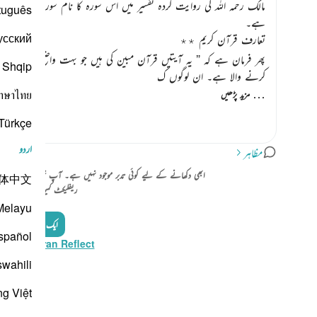
مالک رحمہ اللہ کی روایت کردہ تفسیر میں اس سورہ کا نام سورۃ جامعہ ہے۔
tuguês
ہے۔
усский
تعارف قرآن کریم ٭٭
پھر فرمان ہے کہ
” یہ آیتیں قرآن مبین کی ہیں جو بہت واضح بالکل صاف 
Shqip
کرنے والا ہے۔ ان لوگوں ک
…
าษาไทย
مزید پڑھیں
Türkçe
اردو
مظاہر
ابھی دکھانے کے لیے کوئی تدبر موجود نہیں ہے۔ آپ خود اپنا تدبر شرو
体中文
ریفلیکٹ کمیونٹی کے ساتھ ش
Melayu
ایک عکاسی شامل کر
spañol
Reflect Quran Reflect وزٹ کری
swahili
ng Việt