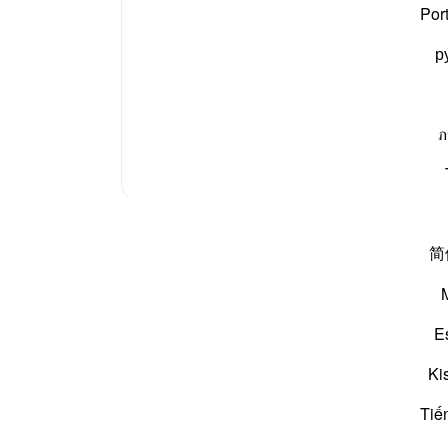
 حروف مقطعہ کی بحث سورۃ البقرہ کی تفسیر میں گزر چکی
نوٹس
Por
آپ ک
р
اور حق وباطل بھلائی برائی کے درمیان فیصلہ اور فرق
ภ
مزید تفسیر
ع کریں اور اسے نجی طور پر محفوظ کریں، یا اسے قرآن
简
یئر کریں۔
یں۔
E
ں۔
Ki
Tiế