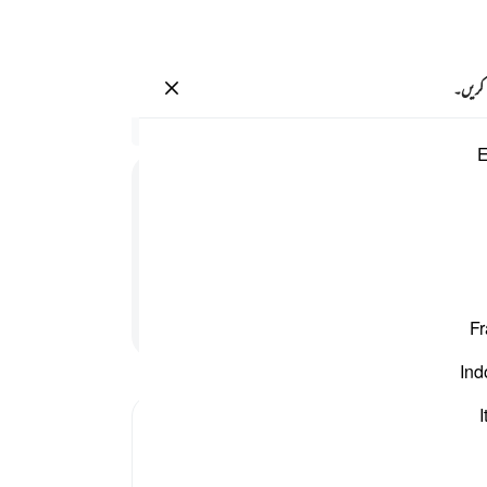
سائن ان کریں۔
 کریں۔
رحمان محدث الا كانوا عنه معرضين ٥
سیاق
E
26:5
1
.
ط
اِلَّا
كَانُوْا
عَنْهُ
مُعْرِضِیْنَ
اپنے
چاہیں
 لوگ اس سے اعراض کرنے والے ہی ہوتے ہیں
جھک ک
مگر 
پڑھنا جاری رکھیں
Fr
ہیں ت
تھے
Ind
ہر قس
نہیں
I
-
بیان 