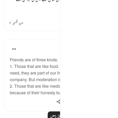
آنکھیں چکا
…
مزید پڑھیں
مزید تفسیر
اسباق
Taimiyyah Zubair
3 years ago
·
حوالہ
آیت 27:25-29
Friends are of three kinds:
1. Those that are like food. These are friends we
need, they are part of our lives and we enjoy their
company. But moderation is good.
2. Those that are like medication. They are bitter
because of their honesty but stick to them fo...
مزید دیکھیں
542
5
26
مزید اسباق پڑھیں