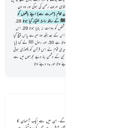
گے فوج در فوج
26
.
اس دن حقیقی بادشاہی صرف رحمن کی ہوگی اور وہ دن
کافروں پر بہت کٹھن ہوگا
27
.
اور جس دن ظالم (حسرت سے) اپنے ہاتھوں کو
کاٹے گا کہے گا : کاش ! میں نے رسول ﷺ کے ساتھ راستہ اختیار کیا ہوتا
28
.
ہائے میری شامت ! کاش میں نے فلاں شخص کو دوست نہ بنایا ہوتا
29
.
اس
نے مجھے گمراہ کر کے ذکر سے برگشتہ کردیا اس کے بعد جبکہ وہ میرے پاس پہنچ گیا
تھا اور شیطان تو انسان کو آخر دغا دینے والا ہے
30
.
اور رسول ﷺ نے کہا (یا
رسول کہے گا) : اے میرے پروردگار ! میری قوم نے اس قرآن کو چھوڑی ہوئی
چیز بنا دیا
31
.
اور اسی طرح ہم نے ہر نبی کے دشمن بنا دیے مجرموں میں سے
اور کافی ہے آپ ﷺ کا رب ہدایت دینے والا اور مدد دینے والا
-
بیان القرآن (ڈاکٹر اسرار احمد)
تفسیر پڑھیں
تفسیر ابنِ کثیر
فیصلوں کا دن ٭٭
قیامت کے دن جو ہولناک امور ہوں گے، ان میں سے ایک آسمان کا
پھٹ جانا اور نورانی ابر کا نمودار ہونا بھی شامل ہے جس کی روشنی سے