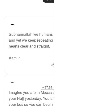
مظاہر
gemi hartojo
5 years ago
·
حوالہ
آیت 27:25
Subhannallah we humans always regret what we do
and yet we keep repeating it. Oh Allah keep our
hearts clear and straight.
Aamiin.
263
2
11
A Siddiqui
5 years ago
·
حوالہ
آیت 8:88-9، 96:16، 27:25
Imagine you are in Mecca and you just completed
your Hajj yesterday. You are sitting and waiting for
your bus so you can begin your journey back home.