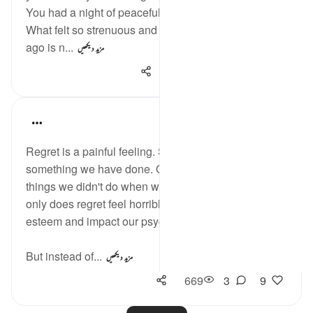
You had a night of peaceful and rejuvenating sleep.
What felt so strenuous and exhausting a few days
ago is n...
مزید دیکھیں
1,110
5
34
A Siddiqui
6 years ago
·
حوالہ
آیت 27:25
Regret is a painful feeling. Sometimes we regret
something we have done. Other times we regret
things we didn't do when we had the chance. Not
only does regret feel horrible, it can destroy our self-
esteem and impact our psyche in various ways.
But instead of...
مزید دیکھیں
669
3
9