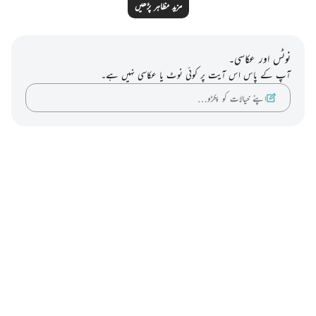
مزید مظاہر پڑھیں
نوٹس اور عکاسی۔
آپ کے پاس اس آیت پر کوئی نوٹ یا عکاسی نہیں ہے۔
اپنے خیالات کو پکڑو…
Notes
placeholders
close