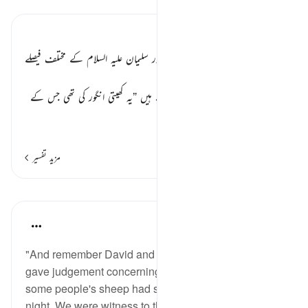
تفسیر ابنِ کثیر
ایک ہی مقدمہ میں داؤد علیہ السلام اور سلیمان علیہ السلام کے مختلف فیصلے
٭٭
سیدنا ابن مسعود رضی اللہ عنہ فرماتے ہیں
”
یہ کھیتی انگور کی تھی جس کے
خوشے لٹ
…
مزید پڑھیں
مزید تفسیر
اسباق
In the Shade of the Quran
32 weeks ago
·
حوالہ
آیت 78:21
"And remember David and Solomon, when both
gave judgement concerning the field into which
some people's sheep had strayed and grazed by
night. We were witness to their judgement. We gave