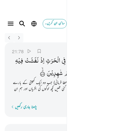
سائن ان کریں۔
Switch Quran.com to
English
وداوود وسليمان اذ يحكمان في الحرث اذ نفشت فيه غنم ا
الأنبياء
21:78
21:78
وَدَاوٗدَ
وَسُلَیْمٰنَ
اِذْ
یَحْكُمٰنِ
فِی
الْحَرْثِ
اِذْ
نَفَشَتْ
فِیْهِ
غَنَمُ
الْقَوْمِ ۚ
وَكُنَّا
لِحُكْمِهِمْ
شٰهِدِیْنَ
اور داؤد ؑ اور سلیمان ؑ کو (بھی یہی نعمت عطا فرمائی) جب وہ ایک کھیتی کے بارے
میں فیصلہ کر رہے تھے جب اس میں گھس گئی تھیں کچھ لوگوں کی بکریاں اور ہم ان
کے فیصلے کے وقت وہاں موجود تھے
پڑھنا جاری رکھیں
لفظ بہ لفظ