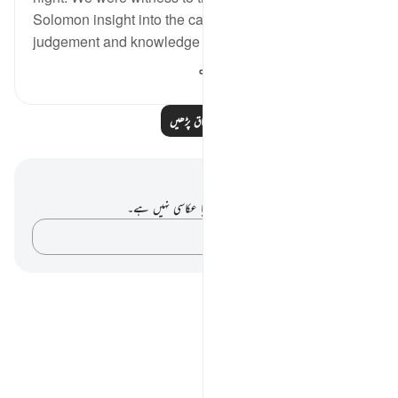
Solomon insight into the case. Yet We gave sound
judgement and knowledge ...
مزید دیکھیں
111
0
0
مزید اسباق پڑھیں
نوٹس اور عکاسی۔
آپ کے پاس اس آیت پر کوئی نوٹ یا عکاسی نہیں ہے۔
اپنے خیالات کو پکڑو…