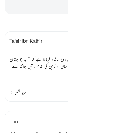
-
بیان القرآن (ڈاکٹر اسرار احمد)
تفسیر پڑھیں
Tafsir Ibn Kathir
باب
ان بدکرداروں کے جواب میں جناب باری ارشاد فرماتا ہے کہ
” یہ جو بہتان
باندھتے ہیں ان سے کہئے کہ جو اللہ آسمان و زمین کی تمام باتیں جانتا ہے
جس پر کوئ
…
مزید پڑھیں
مزید تفسیر
اسباق
In the Shade of the Quran
31 weeks ago
·
حوالہ
آیت 6:21