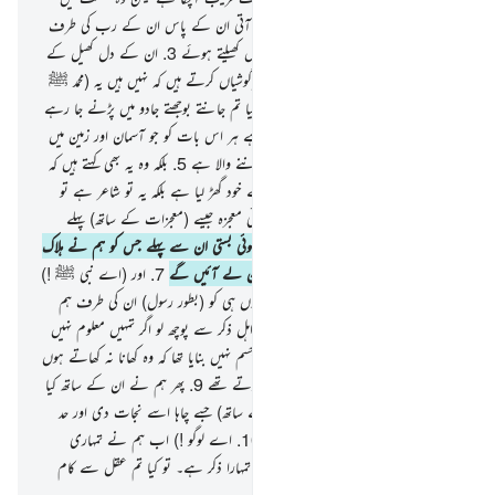
پڑے اعراض کیے جا رہے ہیں
2
.
نہیں آتی ان کے پاس ان کے رب کی طرف
سے کوئی نئی نصیحت مگر یہ اس کو سنتے ہیں کھیلتے ہوئے
3
.
ان کے دل کھیل کے
خوگر ہوچکے ہیں اور یہ ظالم خفیہ طور پر سرگوشیاں کرتے ہیں کہ نہیں ہیں یہ (محمد ﷺ
مگر تمہاری ہی طرح کے ایک انسان تو کیا تم جانتے بوجھتے جادو میں پڑنے جا رہے
ہو
4
.
رسول نے کہا کہ میرا رب جانتا ہے ہر اس بات کو جو آسمان اور زمین میں
ہے اور وہ سب کچھ سننے والا سب کچھ جاننے والا ہے
5
.
بلکہ وہ یہ بھی کہتے ہیں کہ
یہ (کلام) پریشان خیالات ہیں بلکہ اس نے خود گھڑ لیا ہے بلکہ یہ تو شاعر ہے تو
اسے چاہیے کہ وہ لائے ہمارے پاس کوئی معجزہ جیسے (معجزات کے ساتھ) پہلے
رسولوں کو بھیجا گیا تھا
6
.
نہیں ایمان لائی کوئی بستی ان سے پہلے جس کو ہم نے ہلاک
کیا تو کیا یہ لوگ (کوئی معجزہ دیکھ کر) ایمان لے آئیں گے
7
.
اور (اے نبی ﷺ !)
ہم نے نہیں بھیجا آپ سے پہلے مگر مردوں ہی کو (بطور رسول) ان کی طرف ہم
وحی کرتے تھے تو (اے قریش مکہ !) تم اہل ذکر سے پوچھ لو اگر تمہیں معلوم نہیں
8
.
ہم نے ان (رسولوں) کے لیے ایسا جسم نہیں بنایا تھا کہ وہ کھانا نہ کھاتے ہوں
اور نہ ہی وہ ہمیشہ (زندہ) رہنے والے ہوتے تھے
9
.
پھر ہم نے ان کے ساتھ کیا
گیا وعدہ سچ کر دکھایا پھر انہیں اور (ان کے ساتھ) جسے چاہا اسے نجات دی اور حد
سے بڑھنے والوں کو ہم نے ہلاک کردیا
10
.
اے لوگو !) اب ہم نے تمہاری
طرف یہ کتاب نازل کردی ہے اس میں تمہارا ذکر ہے۔ تو کیا تم عقل سے کام
نہیں لیتے