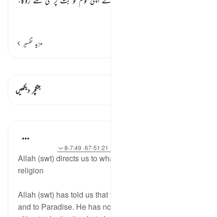
اوپر ذکر گزرا کہ خلیل اللہ علیہ السلام نے اپنی قوم کو بت پرستی سے روکا،
اور جذبہ توحید میں آکر آپ علیہ
…
مزید پڑھیں
مزید تفسیر
قیراط دیکھیں
اس آیت میں ہے۔ 1 جنکچرز
جنکچر دیکھیں
اسباق
J Yousef
4 years ago
·
حوالہ
آیت 258:2، 10:18، 51:21-67، 7:49-8
Allah (swt) directs us to what is best for us in this
religion
Allah (swt) has told us that the destination is to Him
and to Paradise. He has not only directed us to the