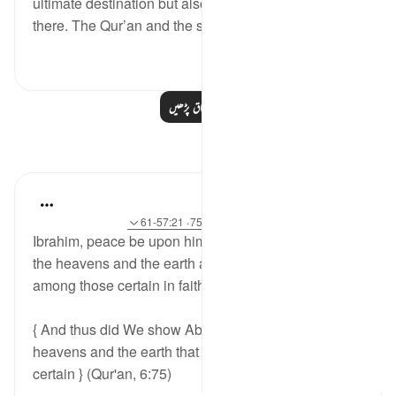
ultimate destination but also shown us how to get
there. The Qur’an and the sunnah of the...
مزید دیکھیں
2
23
مزید اسباق پڑھیں
مظاہر
Sirotum Daud
9 weeks ago
·
حوالہ
آیت 84:37-89، 75:6، 57:21-61
Ibrahim, peace be upon him, was shown the signs of
the heavens and the earth as a means of making him
among those certain in faith,
{ And thus did We show Abraham the realm of the
heavens and the earth that he would be among the
certain } (Qur'an, 6:75)