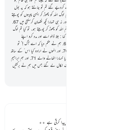
65
.
پھر وہ اپنے سروں کے بل اوندھے کردیے گئے تم تو جانتے ہو کہ یہ بول
نہیں سکتے
66
.
ابراہیم ؑ نے کہا : تو کیا تم لوگ اللہ کو چھوڑ کر ایسی چیزوں کو پوجتے
ہو جو نہ تو تمہیں کچھ نفع دے سکتی ہیں اور نہ ہی تمہارا کچھ نقصان کرسکتی ہیں
67
.
تفُ ہے تم پر بھی اور ان پر بھی جنہیں تم اللہ کو چھوڑ کر پوجتے ہو۔ تو کیا تم لوگ
عقل سے کام نہیں لیتے
68
.
انہوں نے کہا : جلا ڈالو اسے اور مدد کرو اپنے
معبودوں کی ! اگر تمہیں کچھ کرنا ہی ہے
69
.
ہم نے حکم دیا کہ اے آگ ! ُ تو
ٹھنڈی ہوجا اور سلامتی بن جا ابراہیم ؑ پر
70
.
اور انہوں نے ارادہ کیا اس ؑ کے ساتھ
ایک چال چلنے کا لیکن ہم نے انہی کو کردیا خسارا اٹھانے والے
71
.
اور ہم ابراہیم
ؑ کو اور لوط ؑ کو بچا کر اس سرزمین کی طرف نکال لے گئے جس میں ہم نے برکتیں
رکھی ہیں سب جہان والوں کے لیے
-
بیان القرآن (ڈاکٹر اسرار احمد)
تفسیر پڑھیں
تفسیر ابنِ کثیر
کفر سے بیزاری طبیعت میں اضمحلال پیدا کرتی ہے ٭٭