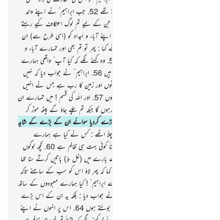
تھی اور ہم ہر طرح سے اس کی خبر رکھتے تھے
52
.
جب ابراہیم ؑ نے اپنے والد
اور اپنی قوم سے کہا کہ یہ کیا مورتیاں ہیں جن کے لیے تم لوگ اعتکاف کیے رہتے
ہو
53
.
انہوں نے جواب دیا کہ ہم نے اپنے آباء و اَجداد کو (اسی طرح سے) ان
کی عبادت کرتے پایا تھا
54
.
ابراہیم ؑ نے کہا : پھر تو تم بھی اور تمہارے آباء و
اَجداد بھی یقیناً کھلی گمراہی میں مبتلا تھے
55
.
وہ کہنے لگے کہ کیا آپ ؑ واقعی ہمارے
پاس حق لائے ہیں یا محض شغل کر رہے ہیں
56
.
ابراہیم ؑ نے جواب دیا کہ نہیں
بلکہ فی الواقع تمہارا رب وہی ہے جو آسمانوں اور زمین کا رب ہے جس نے انہیں
پیدا کیا ہے اور میں خود بھی اس پر گواہ ہوں
57
.
اور اللہ کی قسم ! میں تمہارے ان
بتوں کے ساتھ ضرور کوئی چال چل کے رہوں گا جبکہ تم چلے جاؤ گے پیٹھ موڑ کر
58
.
تو آپ ؑ نے ان سب کو ٹکڑے ٹکڑے کردیا سوائے ان کے بڑے کے شاید
کہ وہ اس کی طرف رجوع کریں
59
.
وہ چلاّ اٹھے : کس نے کیا ہے ہمارے
معبودوں کے ساتھ یہ سب کچھ ؟ وہ تو یقیناً کوئی بہت ہی ظالم ہے
60
.
کچھ لوگوں
نے کہا کہ ہم نے ایک نوجوان کو ان کے بارے میں (غل ط) باتیں کرتے سنا تھا
جسے ابراہیم کہا جاتا ہے
61
.
لوگوں نے کہا کہ پھر لاؤ اس کو سب کے سامنے تاکہ
وہ گواہی دیں
62
.
انہوں نے پوچھا : اے ابراہیم ؑ ! کیا ہمارے معبودوں کے ساتھ
یہ سب کچھ تم نے کیا ہے
63
.
آپ ؑ نے جواب دیا : بلکہ یہ ان کے اس بڑے
نے کیا ہے تم پوچھ دیکھو ان سے اگر یہ بولتے ہوں
64
.
اس پر انہوں نے اپنے
اندر ہی اندر سوچا اور (خود کلامی کرتے ہوئے) کہنے لگے کہ یقیناً تم خود ہی ظالم ہو