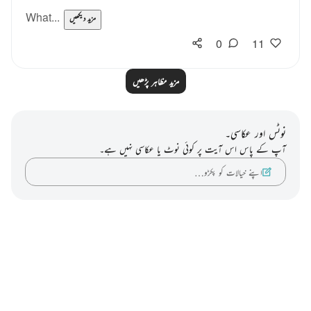
What...
مزید دیکھیں
0
11
مزید مظاہر پڑھیں
نوٹس اور عکاسی۔
آپ کے پاس اس آیت پر کوئی نوٹ یا عکاسی نہیں ہے۔
اپنے خیالات کو پکڑو…