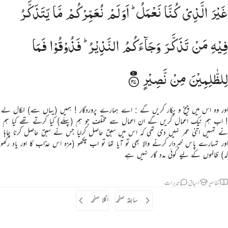
غَیْرَ
الَّذِیْ
كُنَّا
نَعْمَلُ ؕ
اَوَلَمْ
نُعَمِّرْكُمْ
مَّا
یَتَذَكَّرُ
فِیْهِ
مَنْ
تَذَكَّرَ
وَجَآءَكُمُ
النَّذِیْرُ ؕ
فَذُوْقُوْا
فَمَا
لِلظّٰلِمِیْنَ
مِنْ
نَّصِیْرٍ
اور وہ اس میں چیخ و پکار کریں گے : اے ہمارے پروردگار ! ہمیں (یہاں سے) نکال لے
! اب ہم نیک اعمال کریں گے ان اعمال سے مختلف جو ہم (پہلے) کیا کرتے تھے کیا ہم
نے تمہیں اتنی عمر نہیں دی تھی کہ اس میں سبق حاصل کرلیا جس نے سبق حاصل کرنا چاہا
اور تمہارے پاس خبردار کرنے والا بھی تو آیا تھا تو اب چکھو (مزہ اس عذاب کا اور یاد رکھو
کہ) ظالموں کے لیے کوئی مدد گار نہیں ہے
تفاسیر
اسباق
تدبرات
سابقہ صفحہ
اگلا صفحہ