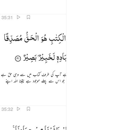
تفاسیر
اسباق
تدبرات
35:31
الذي اوحينا اليك من الكتاب هو الحق مصدقا لما بين يديه ان الله بعباده لخبير بصير ٣١
وَالَّذِیْۤ
اَوْحَیْنَاۤ
اِلَیْكَ
مِنَ
الْكِتٰبِ
هُوَ
الْحَقُّ
مُصَدِّقًا
َٱلَّذِىٓ أَوْحَيْنَآ إِلَيْكَ مِنَ ٱلْكِتَـٰبِ هُوَ ٱلْحَقُّ مُصَدِّقًۭا لِّمَا بَيْنَ يَدَيْهِ ۗ إِنَّ ٱللَّهَ بِعِبَادِهِۦ لَخَبِيرٌ
لِّمَا
بَیْنَ
یَدَیْهِ ؕ
اِنَّ
اللّٰهَ
بِعِبَادِهٖ
لَخَبِیْرٌ
بَصِیْرٌ
اور (اے نبی ﷺ !) ہم نے جو وحی بھیجی ہے آپ کی طرف کتاب میں سے وہی حق ہے
تصدیق کرتے ہوئے آئی ہے اس (کتاب) کی جو اس سے پہلے موجود ہے یقینا اللہ اپنے
بندوں سے خوب باخبر انہیں دیکھنے والا ہے
تفاسیر
اسباق
تدبرات
35:32
م اورثنا الكتاب الذين اصطفينا من عبادنا فمنهم ظالم لنفسه ومنهم مقتصد ومنهم سابق بالخيرات باذن الله ذ
ثُمَّ
اَوْرَثْنَا
الْكِتٰبَ
الَّذِیْنَ
اصْطَفَیْنَا
مِنْ
عِبَادِنَا ۚ
ُمَّ أَوْرَثْنَا ٱلْكِتَـٰبَ ٱلَّذِينَ ٱصْطَفَيْنَا مِنْ عِبَادِنَا ۖ فَمِنْهُمْ ظَالِمٌۭ لِّنَفْسِهِۦ وَمِنْهُم مُّقْتَصِدٌۭ وَمِنْهُمْ سَابِقٌۢ بِٱلْخَيْرَٰتِ 