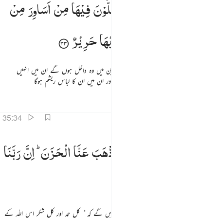
جَنّٰتُ
عَدْنٍ
یَّدْخُلُوْنَهَا
یُحَلَّوْنَ
فِیْهَا
مِنْ
اَسَاوِرَ
مِنْ
َنَّـٰتُ عَدْنٍۢ يَدْخُلُونَهَا يُحَلَّوْنَ فِيهَا مِنْ أَسَاوِرَ مِن ذَهَبٍۢ وَلُؤْلُؤًۭا ۖ وَلِبَاسُهُمْ فِيهَا حَرِيرٌۭ ٣٣
ذَهَبٍ
وَّلُؤْلُؤًا ۚ
وَلِبَاسُهُمْ
فِیْهَا
حَرِیْرٌ
(ان کے لیے) باغات ہوں گے رہنے کے جن میں وہ داخل ہوں گے ان میں انہیں
پہنائے جائیں گے سونے کے کنگن اور موتی اور ان میں ان کا لباس ریشم ہوگا
تفاسیر
اسباق
تدبرات
قرأت
35:34
قالوا الحمد لله الذي اذهب عنا الحزن ان ربنا لغفور شكور ٣٤
وَقَالُوا
الْحَمْدُ
لِلّٰهِ
الَّذِیْۤ
اَذْهَبَ
عَنَّا
الْحَزَنَ ؕ
اِنَّ
رَبَّنَا
َقَالُوا۟ ٱلْحَمْدُ لِلَّهِ ٱلَّذِىٓ أَذْهَبَ عَنَّا ٱلْحَزَنَ ۖ إِنَّ رَبَّنَا لَغَفُورٌۭ شَكُورٌ ٣٤
لَغَفُوْرٌ
شَكُوْرُ
اور وہ (جب جنت میں داخل ہوں گے تو) کہیں گے کہ ُ کل حمد اور کل شکر اس اللہ کے