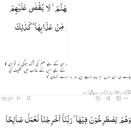
الذين كفروا لهم نار جهنم لا يقضى عليهم فيموتوا ولا يخفف عنهم من عذابها كذالك نجزي كل كفور ٣٦
وَالَّذِیْنَ
كَفَرُوْا
لَهُمْ
نَارُ
جَهَنَّمَ ۚ
لَا
یُقْضٰی
عَلَیْهِمْ
َٱلَّذِينَ كَفَرُوا۟ لَهُمْ نَارُ جَهَنَّمَ لَا يُقْضَىٰ عَلَيْهِمْ فَيَمُوتُوا۟ وَلَا يُخَفَّفُ عَنْهُم مِّنْ عَذَابِهَا ۚ كَذَٰلِكَ نَجْزِى كُل
فَیَمُوْتُوْا
وَلَا
یُخَفَّفُ
عَنْهُمْ
مِّنْ
عَذَابِهَا ؕ
كَذٰلِكَ
نَجْزِیْ
كُلَّ
كَفُوْرٍ
(اس کے برعکس) جن لوگوں نے کفر کیا ہے ان کے لیے جہنم کی آگ ہوگی نہ تو ان کا
قصہ چکایا جائے گا کہ وہ مرجائیں اور نہ ہی ان کے لیے اس کے عذاب میں تخفیف کی
جائے گی اسی طرح ہم بدلہ دیتے ہیں ہر ناشکرے انسان کو
تفاسیر
اسباق
تدبرات
قرأت
35:37
هم يصطرخون فيها ربنا اخرجنا نعمل صالحا غير الذي كنا نعمل اولم نعمركم ما يتذكر فيه من تذكر وجاءكم النذير ف
وَهُمْ
یَصْطَرِخُوْنَ
فِیْهَا ۚ
رَبَّنَاۤ
اَخْرِجْنَا
نَعْمَلْ
صَالِحًا
َهُمْ يَصْطَرِخُونَ فِيهَا رَبَّنَآ أَخْرِجْنَا نَعْمَلْ صَـٰلِحًا غَيْرَ ٱلَّذِى كُنَّا نَعْمَلُ ۚ أَوَلَمْ نُعَمِّرْكُم مَّا يَتَذَكَّرُ فِيهِ مَن تَذَكَّرَ وَجَآءَ