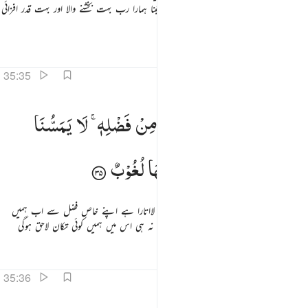
لیے ہے جس نے ہم سے غم کو دور کردیا یقینا ہمارا رب بہت بخشنے والا اور بہت قدر افزائی
فرمانے والا ہے
تفاسیر
اسباق
تدبرات
35:35
لذي احلنا دار المقامة من فضله لا يمسنا فيها نصب ولا يمسنا فيها لغوب ٣٥
لَّذِیْۤ
اَحَلَّنَا
دَارَ
الْمُقَامَةِ
مِنْ
فَضْلِهٖ ۚ
لَا
یَمَسُّنَا
لَّذِىٓ أَحَلَّنَا دَارَ ٱلْمُقَامَةِ مِن فَضْلِهِۦ لَا يَمَسُّنَا فِيهَا نَصَبٌۭ وَلَا يَمَسُّنَا فِيهَا لُغُوبٌۭ ٣٥
فِیْهَا
نَصَبٌ
وَّلَا
یَمَسُّنَا
فِیْهَا
لُغُوْبٌ
جس نے ہمیں ہمیشہ آباد رہنے والے گھر میں لااتارا ہے اپنے خاص فضل سے اب ہمیں
اس میں نہ تو کوئی مشقت جھیلنی پڑے گی اور نہ ہی اس میں ہمیں کوئی تکان لاحق ہوگی
تفاسیر
اسباق
تدبرات
35:36