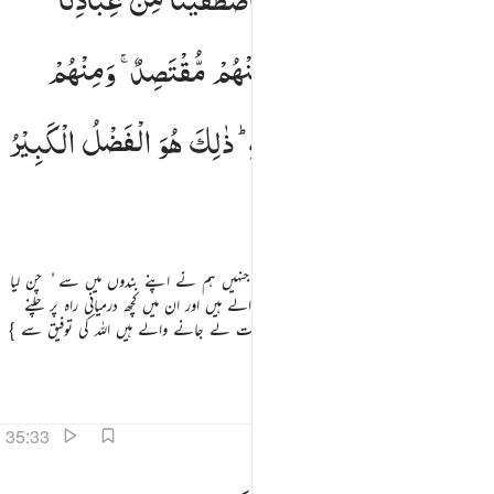
فَمِنْهُمْ
ظَالِمٌ
لِّنَفْسِهٖ ۚ
وَمِنْهُمْ
مُّقْتَصِدٌ ۚ
وَمِنْهُمْ
سَابِقٌ
بِالْخَیْرٰتِ
بِاِذْنِ
اللّٰهِ ؕ
ذٰلِكَ
هُوَ
الْفَضْلُ
الْكَبِیْرُ
پھر ہم نے کتاب کا وارث بنایا ان لوگوں کو جنہیں ہم نے اپنے بندوں میں سے ُ چن لیا
تو ان میں سے کچھ اپنی جانوں پر ظلم کرنے والے ہیں اور ان میں کچھ درمیانی راہ پر چلنے
والے ہیں اور ان میں سے کچھ نیکیوں میں سبقت لے جانے والے ہیں اللہ کی توفیق سے }
یہی بہت بڑی فضیلت ہے
تفاسیر
اسباق
تدبرات
35:33
نات عدن يدخلونها يحلون فيها من اساور من ذهب ولولوا ولباسهم فيها حرير ٣٣