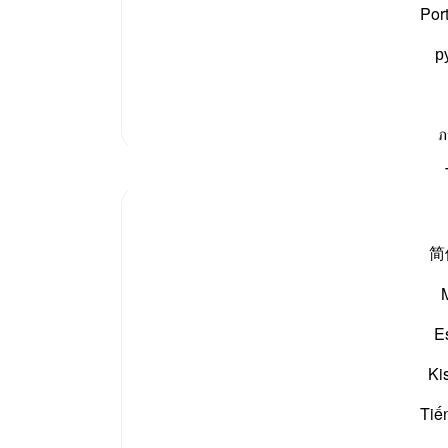
سلم
، آپ
صلی اللہ علیہ وسلم
کی رسالت بھی ایسی ہی ہے
دوبارہ
Por
وہی 
р
ثمود 
پہلے۔
لیاج
مزید تفسیر
میں 
ภ
والو
مظاہر
اس کو
تعجب
Sherene Mansor
رہے 
4 years ago
·
حوالہ
آیت 62:53، 29:89-30، 162:6
简
-
بیان 
'Prostrate!'
نوٹس
This physical act of worship essentially
E
آپ ک
must include the 'prostration' of the nafs.
We become a true 'abd or slave only when
Ki
the physical act is done with ultimate
surrender to Him.
Tiế