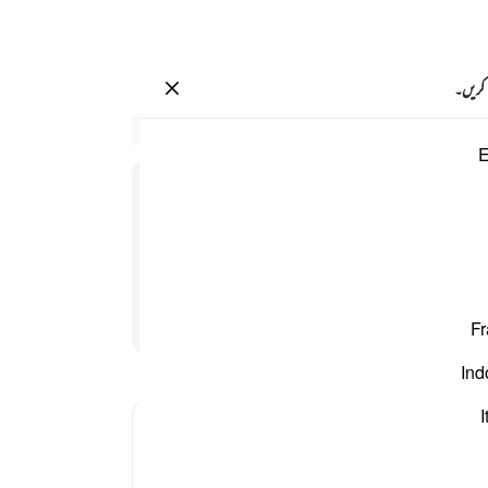
سائن ان کریں۔
 کریں۔
سیاق
E
53:62
.
33
.
34
دیکھ 
تھا ؟
اٹھا
پڑھنا جاری رکھیں
Fr
نہیں
عنقر
Ind
.
42
ہنسات
I
بھی ر
.
46