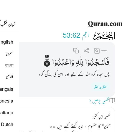
زبان منتخب
053
فاسجدوا لله واعبدوا ۩ ٦٢
النجم
53:62
nglish
العربية
فَاسْجُدُوْا
لِلّٰهِ
وَاعْبُدُوْا
বাংলা
پس سجدہ کرو اللہ کے لیے اور اسی کی بندگی کرو
فارسی
لفظ بہ لفظ
ançais
تفسیر پڑھیں
onesia
taliano
تفسیر ابنِ کثیر
Dutch
”نذیر“ کا مفہوم ، نذیر کہتے کسے ہیں ٭٭