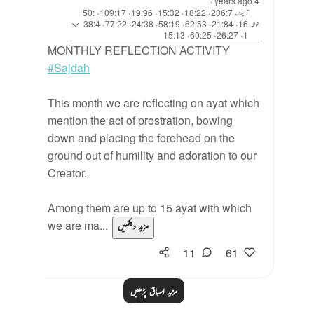
·
4 years ago
آیت 206:7، 18:22، 15:32، 19:96، 109:17، 50:
حوالہ
16، 21:84، 62:53، 58:19، 24:38، 77:22، 38:4
1، 26:27، 60:25، 15:13
MONTHLY REFLECTION ACTIVITY
#Sajdah
This month we are reflecting on ayat which
mention the act of prostration, bowing
down and placing the forehead on the
ground out of humility and adoration to our
Creator.
Among them are up to 15 ayat with which
we are ma...
مزید دیکھیں
11
61
مزید اسباق پڑھیں