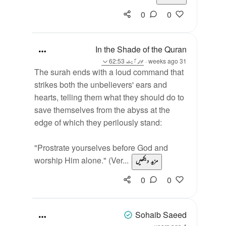
0
0
In the Shade of the Quran
31 weeks ago
·
حوالہ
آیت 62:53
The surah ends with a loud command that
strikes both the unbelievers' ears and
hearts, telling them what they should do to
save themselves from the abyss at the
edge of which they perilously stand:
"Prostrate yourselves before God and
worship Him alone." (Ver...
مزید دیکھیں
0
0
Sohaib Saeed