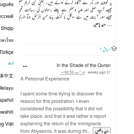
یہ خوف اور ڈر سے آگاہ کرنے والے ہیں۔ یعنی نبی کریم
صلی اللہ علیہ و
tuguês
جیسے آپ
صلی اللہ علیہ وسلم
سے پہلے رسولوں کی رسالت تھی۔
усский
جیسے اور آیت میں ہے
«قُلْ مَا كُنْتُ بِدْعًا مِّنَ الرُّسُلِ وَمَآ اَدْرِيْ مَا ي
…
مزید پڑھیں
Shqip
าษาไทย
اسباق
Türkçe
اردو
In the Shade of the Quran
31 weeks ago
·
حوالہ
آیت 62:53
体中文
A Personal Experience
Melayu
I spent some time trying to discover the
spañol
reason for this prostration. I even
considered the possibility that it did not
swahili
take place, and that it was rather a report
explaining the return of the immigrants
ng Việt
from Abyssinia. It was during thi...
مزید دیکھیں