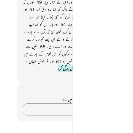
 اٹھانا۔
48
.
اور یہ کہ اسی نے دولت دی اور اسی نے خزانہ دیا۔
49
.
اور یہ کہ
شعریٰ کا بھی ربّ ہے۔
50
.
اور یہ کہ اسی نے ہلاک کیا تھا عاد اولیٰ کو۔
51
.
اور
کو بھی پس کسی کو باقی نہ چھوڑا۔
52
.
اور قوم نوح ؑ کو بھی (ہلاک کیا) ان سے
53
.
اور (اُسی نے) الٹی ہوئی بستیوں کو پٹخ دیا۔
54
.
اور پھر اس کو ڈھانپ
س چیز نے ڈھانپ لیا۔
55
.
تو تم اپنے رب کی کون کون سی قدرتوں کے بارے
شک کرو گے ؟
56
.
یہ (محمد ﷺ ایک خبردار کرنے والے ہیں پہلے خبردار کرنے
ں (کے زمرے) میں سے۔
57
.
قریب آچکی ہے وہ آنے والی۔
58
.
نہیں ہے
 اللہ کے سوا کوئی کھولنے والا۔
59
.
تو کیا تم لوگوں کو اس کلام کے بارے میں
 ہورہا ہے ؟
60
.
اور تم ہنستے ہو اور روتے نہیں ہو
61
.
اور تم خوش فعلیاں کر
ہو
62
.
پس سجدہ کرو اللہ کے لیے اور اسی کی بندگی کرو
القرآن (ڈاکٹر اسرار احمد)
 اور عکاسی۔
ے پاس اس آیت پر کوئی نوٹ یا عکاسی نہیں ہے۔
اپنے خیالات کو پکڑو…