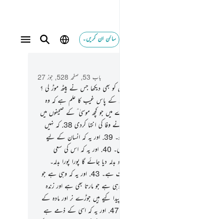
سائن ان کریں۔
 و سباق میں پڑھیں
باب 53, صفحہ 528, جوز 27
پھر (اے نبی ﷺ !) کیا آپ نے اس شخص کو بھی دیکھا جس نے پیٹھ موڑ لی ؟
تھوڑا سا دیا اور پھر سخت ہوگیا۔
35
.
کیا اس کے پاس غیب کا علم ہے کہ وہ
رہا ہے
36
.
کیا اسے خبر نہیں پہنچی اس بارے میں جو کچھ موسیٰ ؑ کے صحیفوں میں
37
.
اور ابراہیم کے (صحیفوں میں تھا) جس نے وفا کی انتہا کردی
38
.
کہ نہیں
ئے گی کوئی جان کسی دوسری جان کے بوجھ کو۔
39
.
اور یہ کہ انسان کے لیے
 ہے مگر وہی کچھ جس کی اس نے سعی کی ہوگی۔
40
.
اور یہ کہ اس کی سعی
یب اسے دکھا دی جائے گی۔
41
.
پھر اس کو بدلہ دیا جائے گا پورا پورا بدلہ۔
اور یہ کہ بالآخر پہنچنا تمہارے رب ہی کی طرف ہے۔
43
.
اور یہ کہ وہی ہے جو
ا بھی ہے اور رلاتا بھی ہے۔
44
.
اور یہ کہ وہی ہے جو مارتا بھی ہے اور زندہ
کھتا ہے۔
45
.
اور یہ کہ وہی ہے جس نے پیدا کیے ہیں جوڑے نر اور مادہ کے
ایک ہی بوندھ سے جبکہ وہ ٹپکائی جاتی ہے۔
47
.
اور یہ کہ اسی کے ذمے ہے