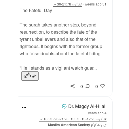
31 weeks ago
·
حوالہ
آیت 21:78-30
The Fateful Day
The surah takes another step, beyond
resurrection, to describe the fate of the
tyrant unbelievers and also that of the
righteous. It begins with the former group
who raise doubts about the fateful tiding:
"Hell stands as a vigilant watch guar...
مزید دیکھیں
0
0
Dr. Magdy Al-Hilali
·
4 years ago
حوالہ
آیت 12:73-13، 133:3، 21:78-26، 185:3
میں پوسٹ کیا گیا
Muslim American Society