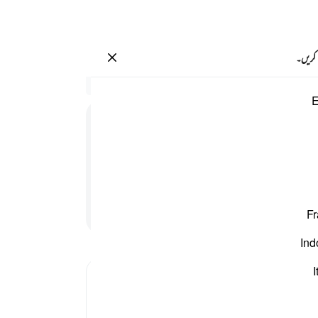
سائن ان کریں۔
 کریں۔
٢٤
سیاق
E
78:24
.
17
تم س
دروا
ہوجا
سرکش
پڑھنا جاری رکھیں
Fr
اس م
ہوئی
Ind
کتاب 
دھڑل
I
Tafsir Ibn Kathir
اب چ
-
بیان 