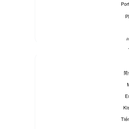
ی ہے ان کے لوٹنے اور رہنے سہنے کی جگہ ہے “
۔ اس کے
Por
 میں بھی نہیں جا سکتا، جب تک جہنم پر سے نہ گزرے،
نوٹس
р
آپ ک
مزید تفسیر
ภ
مظاہر
Zufisha Khaleel
28 weeks ago
·
حوالہ
آیت 24:78-26
简
Bismillah..
Assalamu Alaikum wa Rahmatullahi wa
E
Barakatuh
I hope you are all in good health, and I am
Ki
also well, Alhamdulillah.
Today, by the permission of Allah, I had
Tiế
the opportunity to reflect upon Surah An-