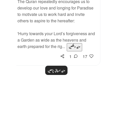
The Quran repeatedly encourages us to
develop our love and longing for Paradise
to motivate us to work hard and invite
others to aspire to the hereafter:
'Hurry towards your Lord’s forgiveness and
a Garden as wide as the heavens and
earth prepared for the rig...
مزید دیکھیں
1
17
مزید اسباق پڑھیں
Notes
placeholders