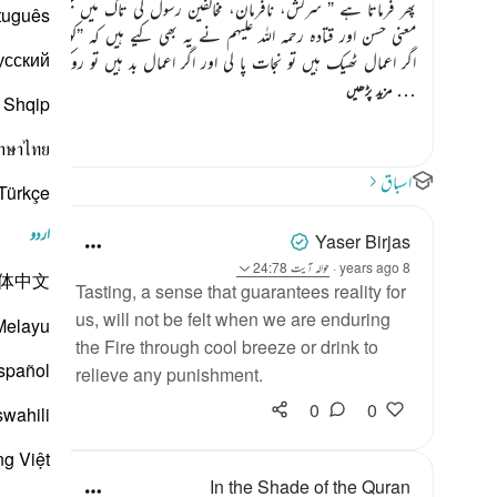
پھر فرماتا ہے
” سرکش، نافرمان، مخالفین رسول کی تاک میں جہنم لگی ہوئ
tuguês
معنی حسن اور قتادہ رحمہ اللہ علیہم نے یہ بھی کیے ہیں کہ
”
کوئی شخص جنت
усский
اگر اعمال ٹھیک ہیں تو نجات پا لی اور اگر اعمال بد ہیں تو روک ل
…
مزید پڑھیں
Shqip
าษาไทย
اسباق
Türkçe
اردو
Yaser Birjas
8 years ago
·
حوالہ
آیت 24:78
体中文
Tasting, a sense that guarantees reality for
us, will not be felt when we are enduring
Melayu
the Fire through cool breeze or drink to
spañol
relieve any punishment.
0
0
swahili
ng Việt
In the Shade of the Quran