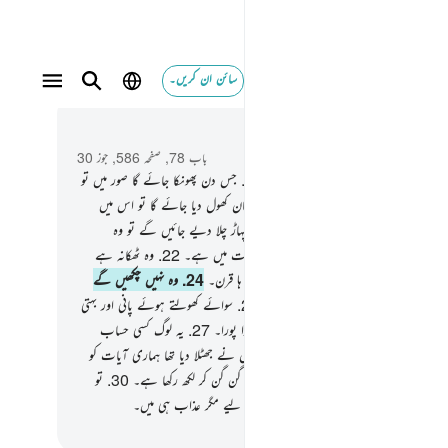
سائن ان کریں۔
 و سباق میں پڑھیں
باب 78, صفحہ 586, جوز 30
یقینا فیصلے کا دن ایک معین وقت ہے۔
18
.
جس دن پھونکا جائے گا صور میں تو
ب چلے آئو گے فوج در فوج۔
19
.
اور آسمان کھول دیا جائے گا تو اس میں
زے ہی دروازے بن جائیں گے۔
20
.
اور پہاڑ چلا دیے جائیں گے تو وہ
ئیں گے چمکتی ہوئی ریت۔
21
.
یقینا جہنم گھات میں ہے۔
22
.
وہ ٹھکانہ ہے
 لوگوں کا۔
23
.
وہ رہیں گے اس میں قرن ہا قرن۔
24
.
وہ نہیں چکھیں گے
یں کوئی ٹھنڈی شے اور نہ کوئی مشروب۔
25
.
سوائے کھولتے ہوئے پانی اور بہتی
 پیپ کے۔
26
.
بدلہ (ان کے اعمال کا) پورا پورا۔
27
.
یہ لوگ کسی حساب
کی کوئی توقع نہیں رکھتے تھے۔
28
.
اور انہوں نے جھٹلا دیا تھا ہماری آیات کو
ے ّکے ساتھ۔
29
.
اور ہم نے تو ہرچیز کو گن گن کر لکھ رکھا ہے۔
30
.
تو
کھو ! ہم ہرگز اضافہ نہیں کریں گے تمہارے لیے مگر عذاب ہی میں۔
القرآن (ڈاکٹر اسرار احمد)