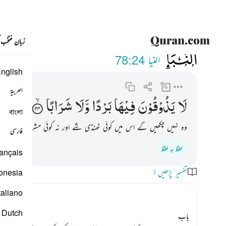
زبان منتخب
078
لا يذوقون فيها بردا ولا شرابا 
النبإ
78:24
nglish
العربية
لَا
یَذُوْقُوْنَ
فِیْهَا
بَرْدًا
وَّلَا
شَرَابًا
বাংলা
وہ نہیں چکھیں گے اس میں کوئی ٹھنڈی شے اور نہ کوئی مشروب۔
فارسی
لفظ بہ لفظ
ançais
تفسیر پڑھیں
onesia
taliano
Dutch
باب