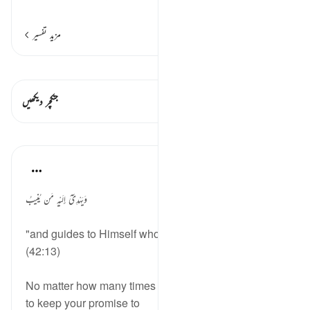
…
مزید پڑھیں
مزید تفسیر
قیراط دیکھیں
اس آیت میں ہے۔ 1 جنکچرز
جنکچر دیکھیں
مظاہر
Hammad Fahim
27 weeks ago
·
حوالہ
آیت 13:42
وَيَهْدِىٓ إِلَيْهِ مَن يُنِيبُ
"and guides to Himself whoever turns ˹to Him˺
(42:13)
No matter how many times you have tried but failed
to keep your promise to