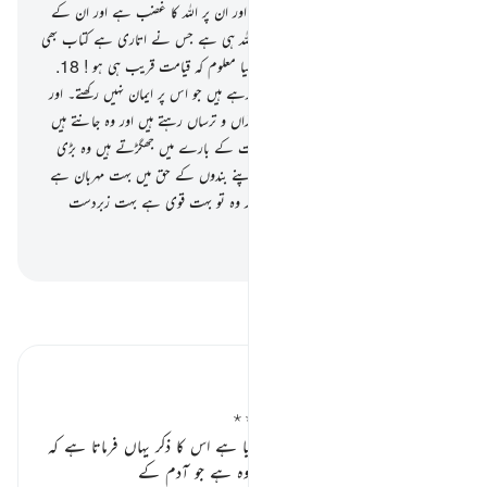
ان کے رب کے نزدیک بالکل پسپا ہے اور ان پر اللہ کا غضب ہے اور ان کے
لیے بہت سخت عذاب بھی ہے۔
17
.
اللہ ہی ہے جس نے اتاری ہے کتاب بھی
اور میزان بھی حق کے ساتھ۔ اور تمہیں کیا معلوم کہ قیامت قریب ہی ہو !
18
.
اس (قیامت) کے لیے جلدی تو وہی مچا رہے ہیں جو اس پر ایمان نہیں رکھتے۔ اور
جو لوگ ایمان رکھتے ہیں وہ تو اس سے لرزاں و ترساں رہتے ہیں اور وہ جانتے ہیں
کہ وہ حق ہے۔ آگاہ ہو جائو جو لوگ قیامت کے بارے میں جھگڑتے ہیں وہ بڑی
دور کی گمراہی میں پڑچکے ہیں۔
19
.
اللہ اپنے بندوں کے حق میں بہت مہربان ہے
وہ رزق دیتا ہے جس کو چاہتا ہے۔ } اور وہ تو بہت قوی ہے بہت زبردست
ہے۔
-
بیان القرآن (ڈاکٹر اسرار احمد)
تفسیر پڑھیں
تفسیر ابنِ کثیر
امت محمدیہ پر شریعت الٰہی کا انعام ٭٭
اللہ تعالیٰ نے جو انعام اس امت پر کیا ہے اس کا ذکر یہاں فرماتا ہے کہ
تمہارے لیے جو شرع مقرر کی ہے وہ ہے جو آدم کے