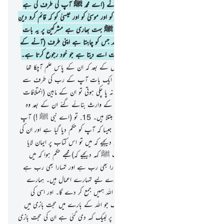
نے نوح ؑ کو کی تھی اور جس کی وحی ہم نے (اے محمد ﷺ آپ کی طرف کی ہے
اور جس کی وصیت ہم نے کی تھی ابراہیم کو اور موسیٰ کو اور عیسیٰ کو کہ قائم کرو دین
کو۔ اور اس میں تفرقہ نہ ڈالو۔ (اے نبی ﷺ بہت بھاری ہے مشرکین پر یہ بات
جس کی طرف آپ ان کو بلا رہے ہیں اللہ جس کو چاہتا ہے اپنی طرف (آنے کے
لیے) ُ چن لیتا ہے اور وہ اپنی طرف ہدایت اسے دیتا ہے جو خود رجوع کرتا ہے۔
14
.
اور انہوں نے تفرقہ نہیں کیا مگر اس کے بعد کہ ان کے پاس علم آچکا تھا
آپس میں ضدم ّضدا کے باعث۔ اور اگر ایک بات آپ کے رب کی طرف سے
پہلے سے ایک وقت معین کے لیے طے نہ پا چکی ہوتی تو ان کے مابین (اختلافات
کا) فیصلہ چکا دیا جاتا۔ } اور جو لوگ کتاب کے وارث بنائے گئے ان کے بعد وہ
اس کے متعلق ایک خلجان آمیز شک میں مبتلا ہیں۔
15
.
تو (اے نبی ﷺ !) آپ
اسی کی دعوت دیتے رہیے اور جمے رہیے جیسا کہ آپ کو حکم دیا گیا ہے اور ان کی
خواہشات کی پیروی نہ کیجیے۔ اور آپ کہہ دیجیے کہ میں تو اس کتاب پر ایمان لایا
ہوں جو اللہ نے نازل کی ہے۔ اور (آپ ﷺ کہہ دیجیے کہ) مجھے حکم ہوا کہ میں
تمہارے درمیان عدل قائم کروں۔ اللہ ہمارا بھی رب ہے اور تمہارا بھی رب ہے
ہمارے لیے ہمارے اعمال ہیں اور تمہارے لیے تمہارے اعمال ہیں۔ ہمارے
درمیان کسی حجت بازی کی ضرورت نہیں اللہ ہمیں جمع کر دے گا۔ اور اسی کی
طرف سب کو لوٹنا ہے۔
16
.
اور وہ لوگ جو اللہ کے بارے میں حجت بازی میں
لگے رہے اس کے بعد کہ اس کی دعوت پر لبیک کہہ دی گئی ہے ان کی حجت بازی