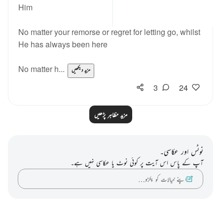
Him
No matter your remorse or regret for letting go, whilst
He has always been here
No matter h...
مزید دیکھیں
3
24
مزید مظاہر پڑھیں
نوٹس اور عکاسی۔
آپ کے پاس اس آیت پر کوئی نوٹ یا عکاسی نہیں ہے۔
اپنے خیالات کو پکڑو…