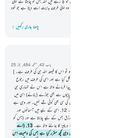
مشرکین پر یہ بات جس کی طرف آپ ان کو بلا رہے ہیں اللہ جس کو چاہتا ہے اپنی
طرف (آنے کے لیے) ُ چن لیتا ہے اور وہ اپنی طرف ہدایت اسے دیتا ہے جو خود
رجوع کرتا ہے۔
پڑھنا جاری رکھیں
لفظ بہ لفظ
سیاق و سباق میں پڑھیں
باب 42, صفحہ 484, جوز 25
10
.
اور جس بات میں بھی تم اختلاف کرو تو اس کا فیصلہ اللہ ہی کی طرف ہے۔ }
وہ ہے اللہ میرا رب اسی پر میں نے ّتوکل کیا ہے اور اسی کی طرف میں رجوع
کرتا ہوں۔
11
.
وہ آسمانوں اور زمین کا پیدا فرمانے والا ہے اس نے تمہاری ہی
نوع سے تمہارے جوڑے بنادیے اور چوپایوں سے بھی جوڑے (بنائے) اسی میں
وہ تمہاری افزائش کرتا ہے۔ اس کی مثال کی سی بھی کوئی شے نہیں۔ اور وہی ہے
سب کچھ سننے والا سب کچھ دیکھنے والا ہے۔
12
.
اسی کے لیے ہیں آسمانوں اور
زمین کی تمام کنجیاں۔ وہ کشادہ کردیتا ہے رزق جس کے لیے چاہتا ہے اور (جس کو
چاہتا ہے) ناپ تول کردیتا ہے۔ یقینا وہ ہرچیز کا جاننے والا ہے۔
13
.
(اے
مسلمانو !) اللہ نے تمہارے لیے دین میں وہی کچھ مقرر کیا ہے جس کی وصیت اس