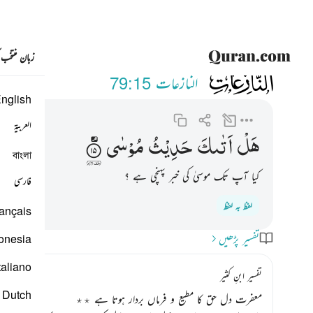
زبان منتخب
079
هل اتاك حديث موسى
النازعات
79:15
nglish
العربية
هَلْ
اَتٰىكَ
حَدِیْثُ
مُوْسٰی
বাংলা
کیا آپ تک موسیٰ کی خبر پہنچی ہے ؟
فارسی
لفظ بہ لفظ
ançais
تفسیر پڑھیں
onesia
taliano
تفسیر ابنِ کثیر
Dutch
معفرت دل حق کا مطیع و فرماں بردار ہوتا ہے ٭٭