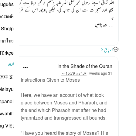
اللہ تعالیٰ اپنے رسول محمد
صلی اللہ علیہ وسلم
کو خبر دیتا ہے کہ
” اس نے اپ
tuguês
بھیجا اور معجزات سے ان کی تائید کی، لیکن باوجود اس کے فرعون اپنی سرکشی 
усский
بر
…
مزید پڑھیں
Shqip
าษาไทย
اسباق
Türkçe
اردو
In the Shade of the Quran
31 weeks ago
·
حوالہ
آیت 15:79
体中文
Instructions Given to Moses
Melayu
Here, we have an account of what took
spañol
place between Moses and Pharaoh, and
the end which Pharaoh met after he had
swahili
tyrannized and transgressed all bounds:
ng Việt
"Have you heard the story of Moses? His