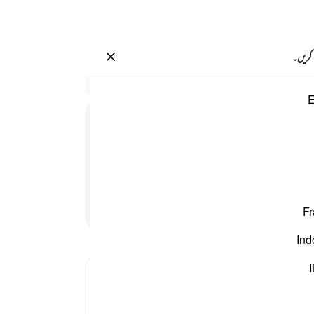
سائن ان کریں۔
 کریں۔
 ١٥
سیاق
E
79:15
.
15
پرورد
ہوگی
تمہار
تو مو
پڑھنا جاری رکھیں
Fr
کی۔
2
کیا ا
Ind
اس کو
لیے 
I
-
بیان 