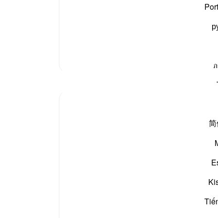
نے بندے اور رسول موسیٰ علیہ السلام کو فرعون کی طرف
نوٹس
Por
اور اپنے کفر سے باز نہ آیا بالاخر اللہ کا عذاب اترا اور
آپ ک
р
مزید تفسیر
ภ
مظاہر
ekaterina myachina
5 weeks ago
·
حوالہ
آیت 9:91، 15:79-33، 44:20
简
From Recitation to Reflection
Would You Purify Yourself?
E
Some recitations stay with you.
Isha Prayer · Surah An-Naziʿat (79:15–33)
Ki
I thought I knew this passage.
Tiế
I knew where it was heading.