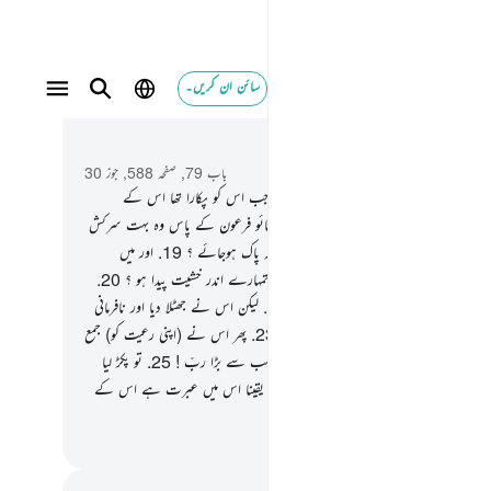
سائن ان کریں۔
 و سباق میں پڑھیں
باب 79, صفحہ 588, جوز 30
کیا آپ تک موسیٰ کی خبر پہنچی ہے ؟
16
.
جب اس کو پکارا تھا اس کے
گار نے طویٰ کی مقدس وادی میں۔
17
.
کہ جائو فرعون کے پاس وہ بہت سرکش
ا ہے۔
18
.
اور اسے کہو کہ کیا تو چاہتا ہے کہ پاک ہوجائے ؟
19
.
اور میں
ی راہنمائی کروں تمہارے رب کی طرف تاکہ تمہارے اندر خشیت پیدا ہو ؟
20
.
سیٰ ؑ نے اس کو دکھائی بہت بڑی نشانی۔
21
.
لیکن اس نے جھٹلا دیا اور نافرمانی
2
.
پھر وہ پلٹا بھاگ دوڑ کرنے کے لیے۔
23
.
پھر اس نے (اپنی رعیت کو) جمع
ور اعلان کیا۔
24
.
پس کہا کہ میں ہوں تمہارا سب سے بڑا ربّ !
25
.
تو پکڑ لیا
 اللہ نے آخرت اور دنیا کی سزا میں۔
26
.
یقینا اس میں عبرت ہے اس کے
جو ڈرتا ہے۔
القرآن (ڈاکٹر اسرار احمد)