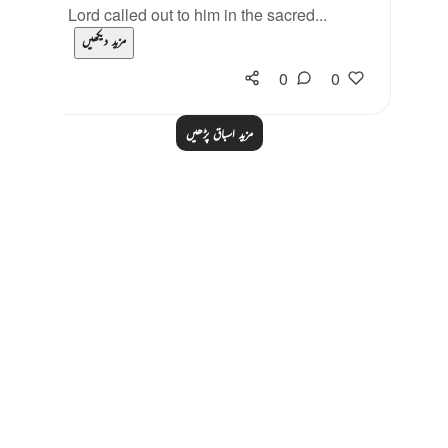
Lord called out to him in the sacred...
مزید دیکھیں
0
0
مزید اسباق پڑھیں
Notes
placeholders
close