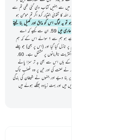
ہنسی مذاق اور کھیل بنا رکھا ہے ان لوگوں میں سے جنہیں کتاب دی گئی تھی تم سے
پہلے اور دوسرے کافروں میں سے بھی اور اللہ کا تقویٰ اختیار کرو اگر تم مؤمن ہو
58
.
اور جب تم نماز کے لیے پکارتے ہو تو یہ لوگ اس کو مذاق اور کھیل بنا لیتے
ہیں یہ اس وجہ سے کہ یہ لوگ عقل سے عاری ہیں
59
.
ان سے کہیے کہ اے
کتاب والو تم کس بات کا انتقام لے رہے ہو ہم سے ؟ سوائے اس کے کہ ہم
ایمان لائے ہیں اللہ پر اور (اس پر) جو ہم پر نازل کیا گیا اور (اس پر بھی) جو پہلے
نازل کیا گیا اور حقیقت یہ ہے کہ تمہاری اکثریت نافرمانوں پر مشتمل ہے۔
60
.
آپ ﷺ کہیے کیا میں تمہیں بتاؤں کہ اللہ کے ہاں اس سے بھی بد تر سزا پانے
والے کون ہیں ؟ (وہ لوگ ہیں) جن پر اللہ نے لعنت کی اور جن پر وہ غضب ناک
ہوا اور جن میں سے اس نے بندر اور خنزیر بنا دیے اور جنہوں نے شیطان کی بندگی
کی یہ سب کے سب بہت برے ُ مقام میں ہیں اور بہت زیادہ بھٹکے ہوئے ہیں
سیدھے راستے سے
-
بیان القرآن (ڈاکٹر اسرار احمد)
تفسیر پڑھیں
تفسیر ابنِ کثیر