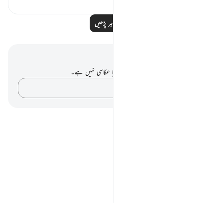
مزید مظاہر پڑھیں
نوٹس اور عکاسی۔
آپ کے پاس اس آیت پر کوئی نوٹ یا عکاسی نہیں ہے۔
اپنے خیالات کو پکڑو…
Notes
placeholders
close