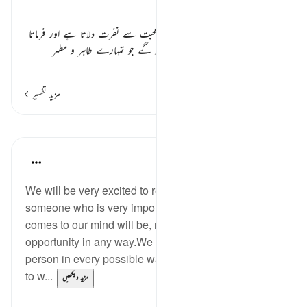
اذان اور دشمنان دین ٭٭
اللہ تعالیٰ مسلمانوں کو غیر مسلموں کی محبت سے نفرت دلاتا ہے اور فرماتا
ہے کہ
” کیا تم ان سے دوستیاں کرو گے جو تمہارے طاہر و مطہر
…
مزید پڑھیں
مزید تفسیر
مظاہر
Maryam Nazar
4 years ago
·
حوالہ
آیت 58:5
We will be very excited to receive an invitation from
someone who is very important.The first thing what
comes to our mind will be, not to miss that
opportunity in any way.We will prepare to meet that
person in every possible way.We will find nice attires
to w...
مزید دیکھیں
0
5