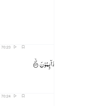
لا المصلين ٢٢
اِلَّا
الْمُصَلِّیْنَ
ِلَّا ٱلْمُصَلِّينَ ٢٢
سوائے نمازیوں کے۔
تفاسیر
اسباق
تدبرات
70:23
لذين هم على صلاتهم دايمون ٢٣
الَّذِیْنَ
هُمْ
عَلٰی
صَلَاتِهِمْ
دَآىِٕمُوْنَ
لَّذِينَ هُمْ عَلَىٰ صَلَاتِهِمْ دَآئِمُونَ ٢٣
جو اپنی نمازوں پر مداومت کرتے ہیں۔
تفاسیر
اسباق
تدبرات
70:24