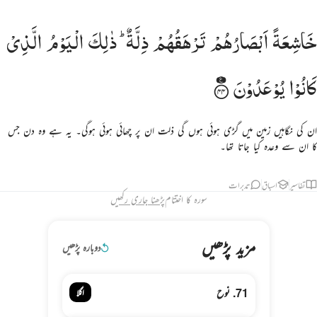
اشعة ابصارهم ترهقهم ذلة ذالك اليوم الذي كانوا يوعدون ٤٤
خَاشِعَةً
اَبْصَارُهُمْ
تَرْهَقُهُمْ
ذِلَّةٌ ؕ
ذٰلِكَ
الْیَوْمُ
الَّذِیْ
َـٰشِعَةً أَبْصَـٰرُهُمْ تَرْهَقُهُمْ ذِلَّةٌۭ ۚ ذَٰلِكَ ٱلْيَوْمُ ٱلَّذِى كَانُوا۟ يُوعَدُونَ ٤٤
كَانُوْا
یُوْعَدُوْنَ
ان کی نگاہیں زمین میں گڑی ہوئی ہوں گی ذلت ان پر چھائی ہوئی ہوگی۔ یہ ہے وہ دن جس
کا ان سے وعدہ کیا جاتا تھا۔
تفاسیر
اسباق
تدبرات
سورہ کا اختتام
پڑھنا جاری رکھیں
مزید پڑھیں
دوبارہ پڑھیں
71. نوح
اگلا