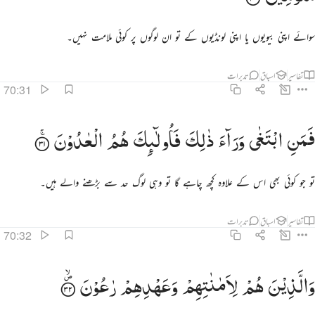
سوائے اپنی بیویوں یا اپنی لونڈیوں کے تو ان لوگوں پر کوئی ملامت نہیں۔
تفاسیر
اسباق
تدبرات
70:31
من ابتغى وراء ذالك فاولايك هم العادون ٣١
فَمَنِ
ابْتَغٰی
وَرَآءَ
ذٰلِكَ
فَاُولٰٓىِٕكَ
هُمُ
الْعٰدُوْنَ
َمَنِ ٱبْتَغَىٰ وَرَآءَ ذَٰلِكَ فَأُو۟لَـٰٓئِكَ هُمُ ٱلْعَادُونَ ٣١
تو جو کوئی بھی اس کے علاوہ کچھ چاہے گا تو وہی لوگ حد سے بڑھنے والے ہیں۔
تفاسیر
اسباق
تدبرات
70:32
الذين هم لاماناتهم وعهدهم راعون ٣٢
وَالَّذِیْنَ
هُمْ
لِاَمٰنٰتِهِمْ
وَعَهْدِهِمْ
رٰعُوْنَ
َٱلَّذِينَ هُمْ لِأَمَـٰنَـٰتِهِمْ وَعَهْدِهِمْ رَٰعُونَ ٣٢