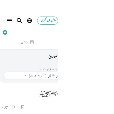
سائن ان کریں۔
70. المعارج
آیت بہ آیت
قرائت
المعارج
070
70
.
سورہ المعارج
عروج
سورہ المعارج پڑھیں اور سنیں۔ ترجمہ، تفسیر، آڈیو تلاوت، لفظ بہ لفظ معنی، اور ٹرانسلٹریشن کے ساتھ۔
سنیے
ترجمہ
: بیان القرآن (ڈاکٹر اسرار احمد)
معلومات
70:1