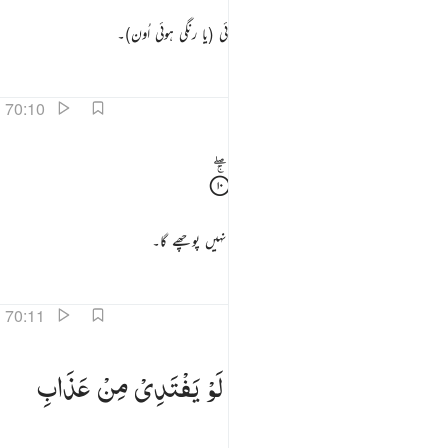
اور پہاڑ ایسے ہوجائیں گے جیسے دھنکی ہوئی روئی (یا رنگی ہوئی اُون)۔
تفاسیر
اسباق
تدبرات
70:10
لا يسال حميم حميما ١٠
وَلَا
یَسْـَٔلُ
حَمِیْمٌ
حَمِیْمًا
َلَا يَسْـَٔلُ حَمِيمٌ حَمِيمًۭا ١٠
اور کوئی دوست کسی دوسرے دوست کا حال نہیں پوچھے گا۔
تفاسیر
اسباق
تدبرات
قرأت
70:11
بصرونهم يود المجرم لو يفتدي من عذاب يوميذ ببنيه ١١
یُّبَصَّرُوْنَهُمْ ؕ
یَوَدُّ
الْمُجْرِمُ
لَوْ
یَفْتَدِیْ
مِنْ
عَذَابِ
ُبَصَّرُونَهُمْ ۚ يَوَدُّ ٱلْمُجْرِمُ لَوْ يَفْتَدِى مِنْ عَذَابِ يَوْمِئِذٍۭ بِبَنِيهِ ١١