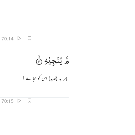
اور اپنے کنبے کو جو اسے پناہ دیتا تھا
تفاسیر
اسباق
تدبرات
70:14
من في الارض جميعا ثم ينجيه ١٤
وَمَنْ
فِی
الْاَرْضِ
جَمِیْعًا ۙ
ثُمَّ
یُنْجِیْهِ
َمَن فِى ٱلْأَرْضِ جَمِيعًۭا ثُمَّ يُنجِيهِ ١٤
اور روئے زمین پر بسنے والے تمام انسانوں کو پھر یہ (فدیہ) اس کو بچا لے !
تفاسیر
اسباق
تدبرات
70:15
لا انها لظى ١٥
كَلَّا ؕ
اِنَّهَا
لَظٰی
َلَّآ ۖ إِنَّهَا لَظَىٰ ١٥