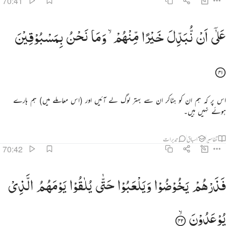
70:41
لى ان نبدل خيرا منهم وما نحن بمسبوقين ٤١
عَلٰۤی
اَنْ
نُّبَدِّلَ
خَیْرًا
مِّنْهُمْ ۙ
وَمَا
نَحْنُ
بِمَسْبُوْقِیْنَ
َلَىٰٓ أَن نُّبَدِّلَ خَيْرًۭا مِّنْهُمْ وَمَا نَحْنُ بِمَسْبُوقِينَ ٤١
اس پر کہ ہم ان کو ہٹاکر ان سے بہتر لوگ لے آئیں اور (اس معاملے میں) ہم ہارے
ہوئے نہیں ہیں۔
تفاسیر
اسباق
تدبرات
70:42
ذرهم يخوضوا ويلعبوا حتى يلاقوا يومهم الذي يوعدون ٤٢
فَذَرْهُمْ
یَخُوْضُوْا
وَیَلْعَبُوْا
حَتّٰی
یُلٰقُوْا
یَوْمَهُمُ
الَّذِیْ
َذَرْهُمْ يَخُوضُوا۟ وَيَلْعَبُوا۟ حَتَّىٰ يُلَـٰقُوا۟ يَوْمَهُمُ ٱلَّذِى يُوعَدُونَ ٤٢
یُوْعَدُوْنَ