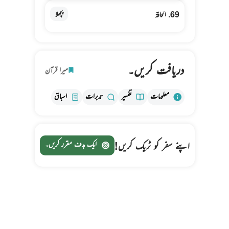
69. الحاقة
پچھلا
دریافت کریں۔
میرا قرآن
معلومات
تفسیر
تدبرات
اسباق
اپنے سفر کو ٹریک کریں!
ایک ہدف مقرر کریں۔