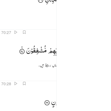
اور جو فیصلے کے دن کی تصدیق کرتے ہیں۔
تفاسیر
اسباق
تدبرات
70:27
الذين هم من عذاب ربهم مشفقون ٢٧
وَالَّذِیْنَ
هُمْ
مِّنْ
عَذَابِ
رَبِّهِمْ
مُّشْفِقُوْنَ
َٱلَّذِينَ هُم مِّنْ عَذَابِ رَبِّهِم مُّشْفِقُونَ ٢٧
اور جو اپنے رب کے عذاب سے لرزاں و ترساں رہتے ہیں۔
تفاسیر
اسباق
تدبرات
70:28
ن عذاب ربهم غير مامون ٢٨
اِنَّ
عَذَابَ
رَبِّهِمْ
غَیْرُ
مَاْمُوْنٍ
ِنَّ عَذَابَ رَبِّهِمْ غَيْرُ مَأْمُونٍۢ ٢٨