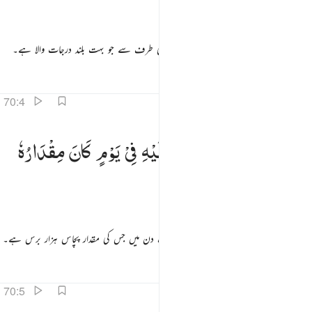
مِّنَ
اللّٰهِ
ذِی
الْمَعَارِجِ
ِّنَ ٱللَّهِ ذِى ٱلْمَعَارِجِ ٣
(وہ عذاب اپنے وقت پر آئے گا) اس اللہ کی طرف سے جو بہت بلند درجات والا ہے۔
تفاسیر
اسباق
تدبرات
70:4
عرج الملايكة والروح اليه في يوم كان مقداره خمسين الف سنة ٤
تَعْرُجُ
الْمَلٰٓىِٕكَةُ
وَالرُّوْحُ
اِلَیْهِ
فِیْ
یَوْمٍ
كَانَ
مِقْدَارُهٗ
َعْرُجُ ٱلْمَلَـٰٓئِكَةُ وَٱلرُّوحُ إِلَيْهِ فِى يَوْمٍۢ كَانَ مِقْدَارُهُۥ خَمْسِينَ أَلْفَ سَنَةٍۢ ٤
خَمْسِیْنَ
اَلْفَ
سَنَةٍ
چڑھتے ہیں فرشتے اور روح اس کی جانب ایک دن میں جس کی مقدار پچاس ہزار برس ہے۔
تفاسیر
اسباق
تدبرات
قرأت
70:5