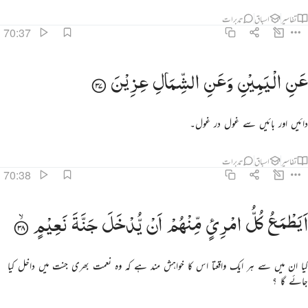
تفاسیر
اسباق
تدبرات
70:37
ن اليمين وعن الشمال عزين ٣٧
عَنِ
الْیَمِیْنِ
وَعَنِ
الشِّمَالِ
عِزِیْنَ
َنِ ٱلْيَمِينِ وَعَنِ ٱلشِّمَالِ عِزِينَ ٣٧
دائیں اور بائیں سے غول در غول۔
تفاسیر
اسباق
تدبرات
70:38
يطمع كل امري منهم ان يدخل جنة نعيم ٣٨
اَیَطْمَعُ
كُلُّ
امْرِئٍ
مِّنْهُمْ
اَنْ
یُّدْخَلَ
جَنَّةَ
نَعِیْمٍ
َيَطْمَعُ كُلُّ ٱمْرِئٍۢ مِّنْهُمْ أَن يُدْخَلَ جَنَّةَ نَعِيمٍۢ ٣٨
کیا ان میں سے ہر ایک واقعتا اس کا خواہش مند ہے کہ وہ نعمت بھری جنت میں داخل کیا
جائے گا ؟