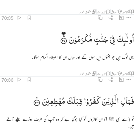
تفاسیر
اسباق
تدبرات
متعلقہ مواد
70:35
ولايك في جنات مكرمون ٣٥
اُولٰٓىِٕكَ
فِیْ
جَنّٰتٍ
مُّكْرَمُوْنَ
ُو۟لَـٰٓئِكَ فِى جَنَّـٰتٍۢ مُّكْرَمُونَ ٣٥
یہی لوگ ہیں جو جنتوں میں ہوں گے اور وہاں ان کا اعزازو اکرام ہوگا۔
تفاسیر
اسباق
تدبرات
متعلقہ مواد
70:36
مال الذين كفروا قبلك مهطعين ٣٦
فَمَالِ
الَّذِیْنَ
كَفَرُوْا
قِبَلَكَ
مُهْطِعِیْنَ
َمَالِ ٱلَّذِينَ كَفَرُوا۟ قِبَلَكَ مُهْطِعِينَ ٣٦
تو (اے نبی ﷺ !) ان کافروں کو کیا ہوگیا ہے کہ وہ آپ کی طرف دوڑے چلے آتے
ہیں۔