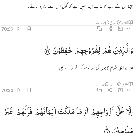
یقینا ان کے رب کا عذاب ایسا نہیں ہے کہ کوئی اس سے نڈرہو جائے۔
تفاسیر
اسباق
تدبرات
70:29
الذين هم لفروجهم حافظون ٢٩
وَالَّذِیْنَ
هُمْ
لِفُرُوْجِهِمْ
حٰفِظُوْنَ
َٱلَّذِينَ هُمْ لِفُرُوجِهِمْ حَـٰفِظُونَ ٢٩
اور جو اپنی شرم گاہوں کی حفاظت کرنے والے ہیں۔
تفاسیر
اسباق
تدبرات
70:30
لا على ازواجهم او ما ملكت ايمانهم فانهم غير ملومين ٣٠
اِلَّا
عَلٰۤی
اَزْوَاجِهِمْ
اَوْ
مَا
مَلَكَتْ
اَیْمَانُهُمْ
فَاِنَّهُمْ
غَیْرُ
ِلَّا عَلَىٰٓ أَزْوَٰجِهِمْ أَوْ مَا مَلَكَتْ أَيْمَـٰنُهُمْ فَإِنَّهُمْ غَيْرُ مَلُومِينَ ٣٠
مَلُوْمِیْنَ