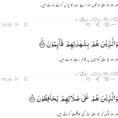
اور وہ جو اپنی امانتوں اور اپنے عہد کا پاس کرنے والے ہیں۔
تفاسیر
اسباق
تدبرات
قرأت
70:33
الذين هم بشهاداتهم قايمون ٣٣
وَالَّذِیْنَ
هُمْ
بِشَهٰدٰتِهِمْ
قَآىِٕمُوْنَ
َٱلَّذِينَ هُم بِشَهَـٰدَٰتِهِمْ قَآئِمُونَ ٣٣
اور وہ جو اپنی گواہیوں پر قائم رہنے والے ہیں۔
تفاسیر
اسباق
تدبرات
قرأت
70:34
الذين هم على صلاتهم يحافظون ٣٤
وَالَّذِیْنَ
هُمْ
عَلٰی
صَلَاتِهِمْ
یُحَافِظُوْنَ
َٱلَّذِينَ هُمْ عَلَىٰ صَلَاتِهِمْ يُحَافِظُونَ ٣٤
اور وہ لوگ کہ جو اپنی نماز کی محافظت کرتے ہیں۔