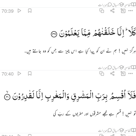
تفاسیر
اسباق
تدبرات
70:39
لا انا خلقناهم مما يعلمون ٣٩
كَلَّا ؕ
اِنَّا
خَلَقْنٰهُمْ
مِّمَّا
یَعْلَمُوْنَ
َلَّآ ۖ إِنَّا خَلَقْنَـٰهُم مِّمَّا يَعْلَمُونَ ٣٩
ہرگز نہیں ! ہم نے ان کو پیدا کیا ہے اس چیز سے جس کو وہ جانتے ہیں۔
تفاسیر
اسباق
تدبرات
70:40
لا اقسم برب المشارق والمغارب انا لقادرون ٤٠
فَلَاۤ
اُقْسِمُ
بِرَبِّ
الْمَشٰرِقِ
وَالْمَغٰرِبِ
اِنَّا
لَقٰدِرُوْنَ
َلَآ أُقْسِمُ بِرَبِّ ٱلْمَشَـٰرِقِ وَٱلْمَغَـٰرِبِ إِنَّا لَقَـٰدِرُونَ ٤٠
تو نہیں ! قسم ہے مجھے مشرقوں اور مغربوں کے ربّ کی
تفاسیر
اسباق
تدبرات