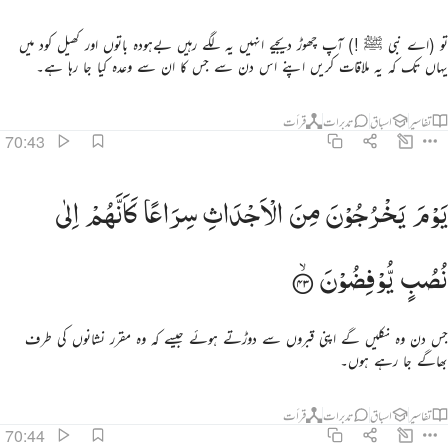
تو (اے نبی ﷺ !) آپ چھوڑ دیجیے انہیں یہ لگے رہیں بےہودہ باتوں اور کھیل کود میں
یہاں تک کہ یہ ملاقات کریں اپنے اس دن سے جس کا ان سے وعدہ کیا جا رہا ہے۔
تفاسیر
اسباق
تدبرات
قرأت
70:43
وم يخرجون من الاجداث سراعا كانهم الى نصب يوفضون ٤٣
یَوْمَ
یَخْرُجُوْنَ
مِنَ
الْاَجْدَاثِ
سِرَاعًا
كَاَنَّهُمْ
اِلٰی
َوْمَ يَخْرُجُونَ مِنَ ٱلْأَجْدَاثِ سِرَاعًۭا كَأَنَّهُمْ إِلَىٰ نُصُبٍۢ يُوفِضُونَ ٤٣
نُصُبٍ
یُّوْفِضُوْنَ
جس دن وہ نکلیں گے اپنی قبروں سے دوڑتے ہوئے جیسے کہ وہ مقرر نشانوں کی طرف
بھاگے جا رہے ہوں۔
تفاسیر
اسباق
تدبرات
قرأت
70:44