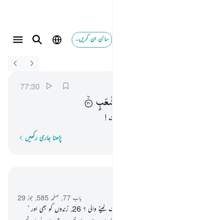
سائن ان کریں۔
Switch Quran.com to
English
انطلقوا الى ظل ذي ثلاث شعب ٣٠
المرسلات
77:30
77:30
اِنْطَلِقُوْۤا
اِلٰی
ظِلٍّ
ذِیْ
ثَلٰثِ
شُعَبٍ
چلو اس تین شاخوں والے سائے کی طرف !
پڑھنا جاری رکھیں
لفظ بہ لفظ
سیاق و سباق میں پڑھیں
باب 77, صفحہ 585, جوز 29
25
.
کیا ہم نے زمین کو نہیں بنا دیا سمیٹ لینے والی ؟
26
.
زندوں کو بھی اور ُ