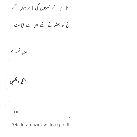
جہنم کے شعلے سیاہ اونٹوں اور دہکتے تانبے کے ٹکڑوں کی مانند ہوں گے
٭٭
جو کفار قیامت، جزا سزا اور جنت دوزخ کو جھٹلاتے تھے ان سے قیامت
کے دن کہا جائے گا ک
…
مزید پڑھیں
مزید تفسیر
قیراط دیکھیں
اس آیت میں ہے۔ 1 جنکچرز
جنکچر دیکھیں
اسباق
In the Shade of the Quran
32 weeks ago
·
حوالہ
آیت 30:77-34
"Go to a shadow rising in three columns." (Verse 30)