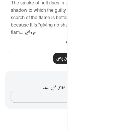
The smoke of hell rises in three columns, giving a
shadow to which the guilty are told to go. Yet the
scorch of the flame is better than this shadow,
because it is "giving no shade, nor relief from the
flam...
مزید دیکھیں
177
0
0
مزید اسباق پڑھیں
نوٹس اور عکاسی۔
آپ کے پاس اس آیت پر کوئی نوٹ یا عکاسی نہیں ہے۔
اپنے خیالات کو پکڑو…