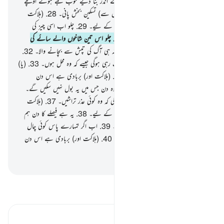
مردوں کو بھی !
27
.
اور ہم نے اس کے اندر بنا دیے خوب جمے ہوئے اونچے
اونچے پہاڑ اور ہم نے تمہیں پلایا (اس میں سے) تسکین بخش پانی۔
28
.
(ہلاکت
اور) بربادی ہے اس دن جھٹلانے والوں کے لیے۔
29
.
چلو اب اسی چیز کی
طرف جس کو تم جھٹلایا کرتے تھے۔
30
.
چلو اس تین شاخوں والے سائے کی
طرف !
31
.
نہ تو وہ سایہ دار ہے اور نہ ہی آگ کی تپش سے بچانے والا۔
32
.
وہ آگ اتنے بڑے بڑے انگارے پھینک رہی ہوگی جیسے کہ وہ محل ہوں۔
33
.
(یا)
جیسے وہ زرد رنگ کے اونٹ ہوں۔
34
.
(ہلاکت اور) بربادی ہے اس دن
جھٹلانے والوں کے لیے۔
35
.
یہ ہے وہ دن جس میں یہ بول نہیں سکیں گے۔
36
.
اور نہ ہی انہیں اجازت دی جائے گی کہ وہ کوئی عذر تراشیں۔
37
.
(ہلاکت
اور) بربادی ہے اس دن جھٹلانے والوں کے لیے۔
38
.
یہ ہے فیصلے کا دن ہم
نے جمع کرلیا تمہیں بھی اور پہلوں کو بھی۔
39
.
اب اگر تمہارے پاس کوئی چال
ہے تو میرے خلاف وہ چال چل دیکھو۔
40
.
(ہلاکت اور) بربادی ہے اس دن
جھٹلانے والوں کے لیے۔
-
بیان القرآن (ڈاکٹر اسرار احمد)
تفسیر پڑھیں
تفسیر ابنِ کثیر