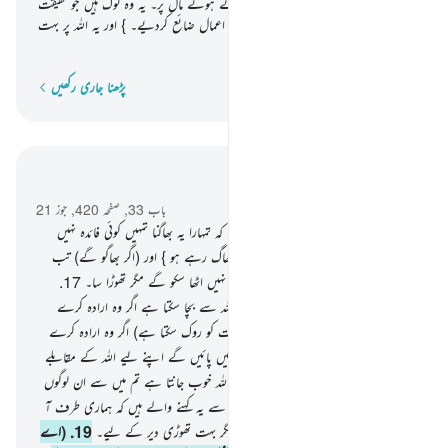
دوڑتے ہیں اپنی تیز زبانوں سے لالچ کرتے ہوئے مال پر۔ یہ وہ لوگ ہیں جو حقیقت
میں ایمان نہیں لائے تو اللہ نے ان کے اعمال ضائع کردیے۔ } اور یہ اللہ پر بہت
آسان ہے۔
پڑھنا جاری رکھیں
لفظ بہ لفظ
سیاق و سباق میں پڑھیں
باب 33, صفحہ 420, جوز 21
16
.
(اے نبی ﷺ ! ان سے) کہہ دیجیے کہ تمہارا یہ بھاگنا تمہیں کوئی فائدہ نہیں
پہنچائے گا اگر تم لوگ موت یا قتل سے بھاگ رہے ہو } اور (اگر بھاگو گے) تب
بھی تم (زندگی کے سازوسامان سے) فائدہ نہیں اٹھا سکو گے مگر تھوڑا سا۔
17
.
آپ ﷺ کہیے کہ کون ہے وہ جو تمہیں اللہ سے بچا سکتا ہے اگر وہ ارادہ کرے
تمہارے ساتھ نقصان کا ؟ یا (اُس کی رحمت کو روک سکتا ہے) اگر وہ ارادہ کرے
تمہارے ساتھ رحمت کا ؟ } اور یہ لوگ نہیں پائیں گے اپنے لیے اللہ کے مقابلے
میں کوئی حمایتی اور نہ کوئی مدد گار۔
18
.
اللہ خوب جانتا ہے تم میں سے ان لوگوں
کو جو روکنے والے ہیں اور اپنے بھائیوں سے یہ کہنے والے ہیں کہ ہماری طرف آ
جائو } اور وہ نہیں آتے جنگ کی طرف مگر بہت تھوڑی دیر کے لیے۔
19
.
(اے