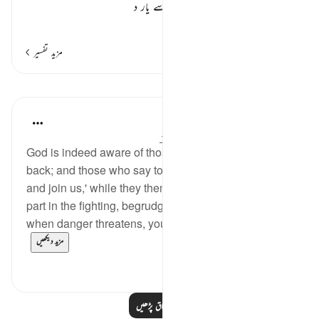
سے روکتے ہیں۔ اپنے ہم صحبتوں سے یار د
…
مزید پڑھیں
مزید تفسیر
اسباق
In the Shade of the Quran
31 weeks ago
·
حوالہ
آیت 18:33-20
God is indeed aware of those of you who hold others
back; and those who say to their brethren: 'Come
and join us,' while they themselves hardly ever take
part in the fighting, begrudging you all help. But then,
when danger threatens, you see them looking to yo...
مزید دیکھیں
0
0
مزید اسباق پڑھیں