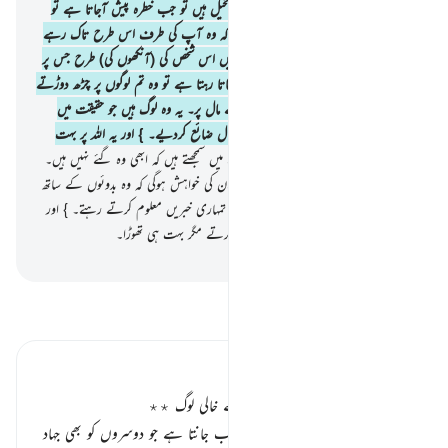
مسلمانو !) تمہارا ساتھ دینے میں یہ سخت بخیل ہیں تو جب خطرہ پیش آجاتا ہے تو
(اے نبی ﷺ !) آپ ان کو دیکھتے ہیں کہ وہ آپ کی طرف اس طرح تاک رہے
ہوتے ہیں کہ ان کی آنکھیں گردش کرتی ہیں اس شخص کی (آنکھوں کی) طرح جس پر
موت کی غشی طاری ہو۔ پھر جب خطرہ جاتا رہتا ہے تو وہ تم لوگوں پر چڑھ دوڑتے
ہیں اپنی تیز زبانوں سے لالچ کرتے ہوئے مال پر۔ یہ وہ لوگ ہیں جو حقیقت میں
ایمان نہیں لائے تو اللہ نے ان کے اعمال ضائع کردیے۔ } اور یہ اللہ پر بہت
آسان ہے۔
20
.
وہ لشکروں کے بارے میں سمجھتے ہیں کہ ابھی وہ گئے نہیں ہیں۔
اور اگر لشکر (دوبارہ) حملہ آور ہوجائیں تو ان کی خواہش ہوگی کہ وہ بدوئوں کے ساتھ
صحرا میں رہ رہے ہوتے (اور وہیں سے) تمہاری خبریں معلوم کرتے رہتے۔ } اور
اگر وہ تمہارے درمیان رہتے تو قتال نہ کرتے مگر بہت ہی تھوڑا۔
-
بیان القرآن (ڈاکٹر اسرار احمد)
تفسیر پڑھیں
تفسیر ابنِ کثیر
جہاد سے منہ موڑنے والے ایمان سے خالی لوگ ٭٭
اللہ تعالیٰ اپنے محیط علم سے انہیں خوب جانتا ہے جو دوسروں کو بھی جہاد