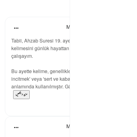
مظاہر
Muhammet Elbir Habiboglu
2 years ago
·
حوالہ
آیت 19:33
Tabii, Ahzab Suresi 19. ayette geçen 'سلق' (salaka)
kelimesini günlük hayattan bir örnekle açıklamaya
çalışayım.
Bu ayette kelime, genellikle 'keskin dilleriyle
incitmek' veya 'sert ve kaba bir şekilde konuşmak'
anlamında kullanılmıştır. Günlük hayattan buna ...
مزید دیکھیں
1
2
Muhammet Elbir Habiboglu
2 years ago
·
حوالہ
آیت 19:33