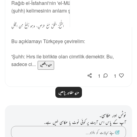
Rağıb el-İsfahani'nin 'el-Müfredat' kitabında 'شحح'
(şuhh) kelimesinin anlamı şu şekilde açıklanmıştır:
الشُّحُّ: بُخْلٌ مَعَ حِرْصٍ، وهو أَبْلَغُ مِنَ البُخْلِ
Bu açıklamayı Türkçeye çevirelim:
'Şuhh: Hırs ile birlikte olan cimrilik demektir. Bu,
sadece ci...
مزید دیکھیں
1
1
مزید مظاہر پڑھیں
نوٹس اور عکاسی۔
آپ کے پاس اس آیت پر کوئی نوٹ یا عکاسی نہیں ہے۔
اپنے خیالات کو پکڑو…