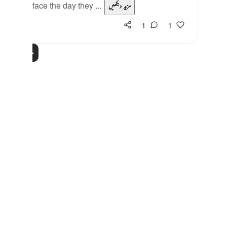
ntil they face the day they ...
مزید دیکھیں
1
1
مزید اسباق پڑھیں
Notes
placeholders
close