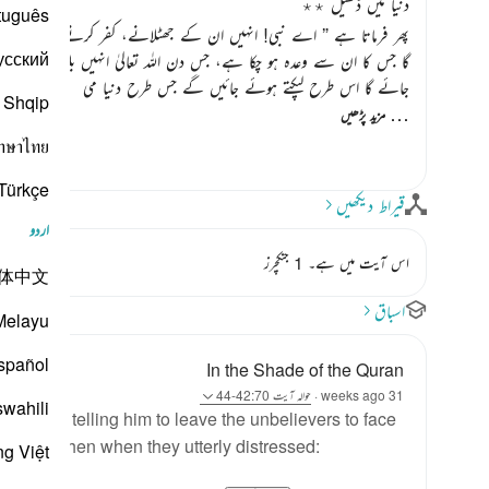
دنیا میں ڈھیل ٭٭
tuguês
پھر فرماتا ہے
” اے نبی! انہیں ان کے جھٹلانے، کفر کرنے، سرکشی می
усский
گا جس کا ان سے وعدہ ہو چکا ہے، جس دن اللہ تعالیٰ انہیں بلائے گا اور
جائے گا اس طرح لپکتے ہوئے جائیں گے جس طرح دنیا می
Shqip
…
مزید پڑھیں
าษาไทย
Türkçe
قیراط دیکھیں
اردو
اس آیت میں ہے۔ 1 جنکچرز
体中文
اسباق
Melayu
spañol
In the Shade of the Quran
31 weeks ago
·
حوالہ
آیت 42:70-44
swahili
Prophet telling him to leave the unbelievers to face
ir status then when they utterly distressed:
ng Việt