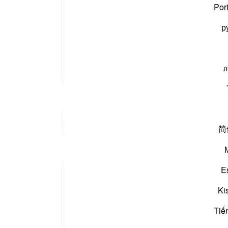
-
بیان 
Por
ں بڑھنے ہی میں چھوڑ دو، جس کا وبال ان پر اس دن آئے
р
 یہ میدان محشر کی طرف جہاں انہیں حساب کے لیے کھڑا کیا
نوٹس
آپ ک
ภ
مزید تفسیر
جنکچر دیکھیں
简
E
Ki
The surah concludes with an address to the 
their fate on that promised day. It shows the
Tiế