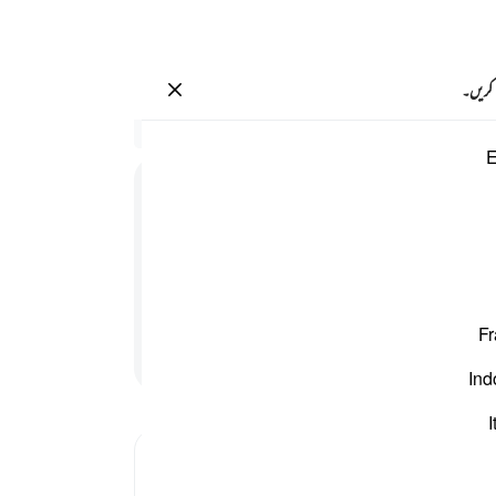
سائن ان کریں۔
 کریں۔
 حتى يلاقوا يومهم الذي يوعدون ٤٢
سیاق
E
70:42
.
36
ُمُ
الَّذِیْ
یُوْعَدُوْنَ
آتے 
واقعت
ر کھیل کود میں یہاں تک کہ یہ ملاقات کریں اپنے اس
نہیں 
قسم 
Fr
بہتر
پڑھنا جاری رکھیں
نبی ﷺ
Ind
تک ک
جس د
I
بھاگ
Tafsir Ibn Kathir
ہوئی 