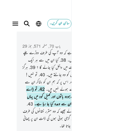
سائن ان کریں۔
 و سباق میں پڑھیں
باب 70, صفحہ 571, جوز 29
تو (اے نبی ﷺ !) ان کافروں کو کیا ہوگیا ہے کہ وہ آپ کی طرف دوڑے چلے
ہیں۔
37
.
دائیں اور بائیں سے غول در غول۔
38
.
کیا ان میں سے ہر ایک
ا اس کا خواہش مند ہے کہ وہ نعمت بھری جنت میں داخل کیا جائے گا ؟
39
.
ہرگز
! ہم نے ان کو پیدا کیا ہے اس چیز سے جس کو وہ جانتے ہیں۔
40
.
تو نہیں !
ہے مجھے مشرقوں اور مغربوں کے ربّ کی
41
.
اس پر کہ ہم ان کو ہٹاکر ان سے
 لوگ لے آئیں اور (اس معاملے میں) ہم ہارے ہوئے نہیں ہیں۔
42
.
تو (اے
 !) آپ چھوڑ دیجیے انہیں یہ لگے رہیں بےہودہ باتوں اور کھیل کود میں یہاں
ہ یہ ملاقات کریں اپنے اس دن سے جس کا ان سے وعدہ کیا جا رہا ہے۔
43
.
ن وہ نکلیں گے اپنی قبروں سے دوڑتے ہوئے جیسے کہ وہ مقرر نشانوں کی طرف
ے جا رہے ہوں۔
44
.
ان کی نگاہیں زمین میں گڑی ہوئی ہوں گی ذلت ان پر چھائی
ہوگی۔ یہ ہے وہ دن جس کا ان سے وعدہ کیا جاتا تھا۔