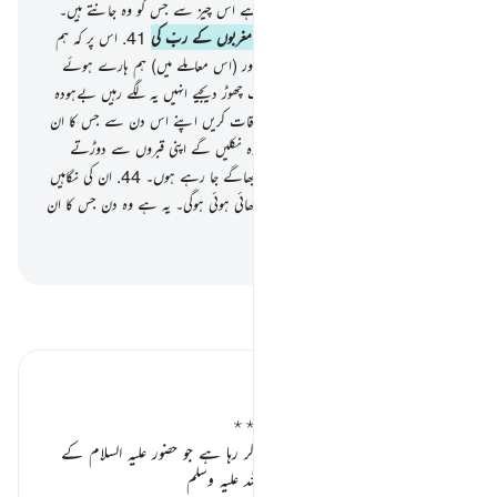
39
.
ہرگز نہیں ! ہم نے ان کو پیدا کیا ہے اس چیز سے جس کو وہ جانتے ہیں۔
40
.
تو نہیں ! قسم ہے مجھے مشرقوں اور مغربوں کے ربّ کی
41
.
اس پر کہ ہم
ان کو ہٹاکر ان سے بہتر لوگ لے آئیں اور (اس معاملے میں) ہم ہارے ہوئے
نہیں ہیں۔
42
.
تو (اے نبی ﷺ !) آپ چھوڑ دیجیے انہیں یہ لگے رہیں بےہودہ
باتوں اور کھیل کود میں یہاں تک کہ یہ ملاقات کریں اپنے اس دن سے جس کا ان
سے وعدہ کیا جا رہا ہے۔
43
.
جس دن وہ نکلیں گے اپنی قبروں سے دوڑتے
ہوئے جیسے کہ وہ مقرر نشانوں کی طرف بھاگے جا رہے ہوں۔
44
.
ان کی نگاہیں
زمین میں گڑی ہوئی ہوں گی ذلت ان پر چھائی ہوئی ہوگی۔ یہ ہے وہ دن جس کا ان
سے وعدہ کیا جاتا تھا۔
-
بیان القرآن (ڈاکٹر اسرار احمد)
تفسیر پڑھیں
تفسیر ابنِ کثیر
مرکز نور و ہدایت سے مفرور انسان ٭٭
اللہ تعالیٰ عزوجل ان کافروں پر انکار کر رہا ہے جو حضور علیہ السلام کے
مبارک زمانہ میں تھے خود آپ
صلی اللہ علیہ وسلم