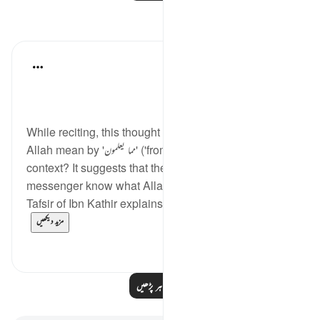
مظاہر
Ayyuub El Addouti
2 years ago
·
حوالہ
آیت 39:70-40
While reciting, this thought came to me: What does
Allah mean by 'مما يعلمون' ('from what they know') in
context? It suggests that the people who denied the
messenger know what Allah created them from. The
Tafsir of Ibn Kathir explains this as referring to t...
مزید دیکھیں
1
1
مزید مظاہر پڑھیں