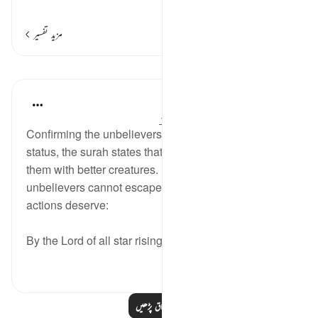
…
مزید پڑھیں
مزید تفسیر
اسباق
In the Shade of the Quran
31 weeks ago
·
حوالہ
آیت 40:70-41
Confirming the unbelievers' unimportance and lowly
status, the surah states that God is able to replace
them with better creatures. Furthermore, the
unbelievers cannot escape the punishment their
actions deserve:
By the Lord of all star risings and settings, ...
مزید دیکھیں
0
0
مزید اسباق پڑھیں