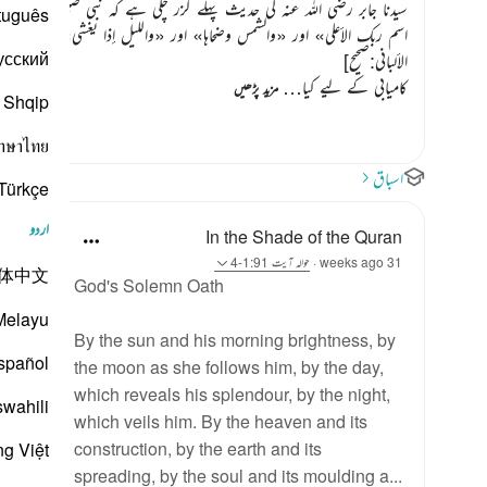
سیدنا جابر رضی اللہ عنہ کی حدیث پہلے گزر چکی ہے کہ نبی
صلی اللہ علیہ 
tuguês
اسم ربك الأعلى»
اور
«والشمس وضحاها»
اور
«والليل إذا يغشى»
کے ساتھ ام
усский
الألباني:صحیح]
‏
کامیابی کے لیے کیا…
مزید پڑھیں
Shqip
าษาไทย
اسباق
Türkçe
اردو
In the Shade of the Quran
31 weeks ago
·
حوالہ
آیت 1:91-4
体中文
God's Solemn Oath
Melayu
By the sun and his morning brightness, by
spañol
the moon as she follows him, by the day,
which reveals his splendour, by the night,
swahili
which veils him. By the heaven and its
construction, by the earth and its
ng Việt
spreading, by the soul and its moulding a...