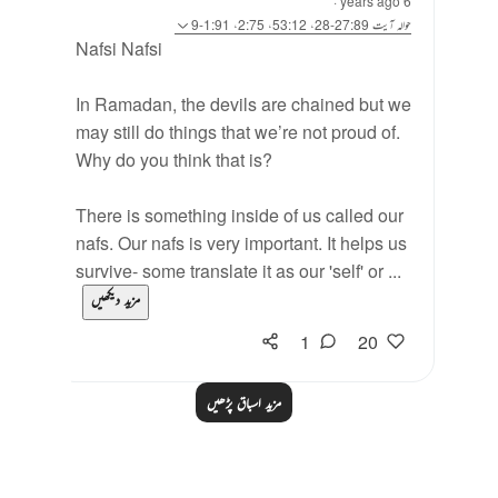
·
6 years ago
حوالہ
آیت 27:89-28، 53:12، 2:75، 1:91-9
Nafsi Nafsi
In Ramadan, the devils are chained but we
may still do things that we’re not proud of.
Why do you think that is?
There is something inside of us called our
nafs. Our nafs is very important. It helps us
survive- some translate it as our 'self' or ...
مزید دیکھیں
1
20
مزید اسباق پڑھیں