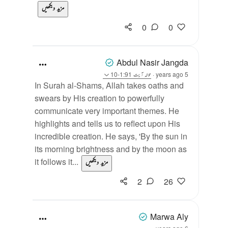
مزید دیکھیں
0
0
Abdul Nasir Jangda
5 years ago
·
حوالہ
آیت 1:91-10
In Surah al-Shams, Allah takes oaths and
swears by His creation to powerfully
communicate very important themes. He
highlights and tells us to reflect upon His
incredible creation. He says, 'By the sun in
its morning brightness and by the moon as
it follows it...
مزید دیکھیں
2
26
Marwa Aly