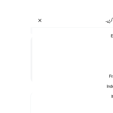
سائن ان کریں۔
 کریں۔
سیاق
E
91:4
1
.
ق
پیچھے
اور 
آسمان
اور ق
پڑھنا جاری رکھیں
Fr
بدی ک
اور ن
Ind
-
بیان 
I
نوٹس
آپ ک