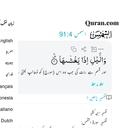
زبان منتخب
091
والليل اذا يغشاها ٤
الشمس
91:4
nglish
العربية
وَالَّیْلِ
اِذَا
یَغْشٰىهَا
বাংলা
اور قسم ہے رات کی جب وہ اس (سورج) کو ڈھانپ لیتی ہے۔
فارسی
لفظ بہ لفظ
ançais
تفسیر پڑھیں
onesia
taliano
تفسیر ابنِ کثیر
Dutch
تفسیر سورۃ الشمس: