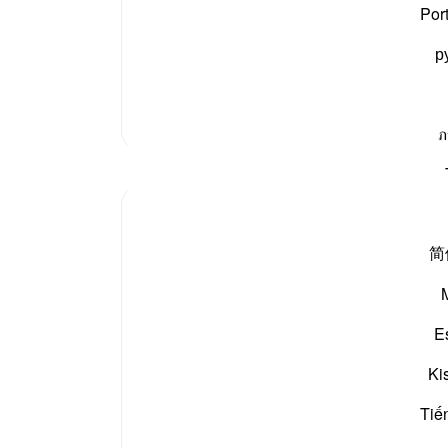
وسلم
نے سیدنا معاذ رضی اللہ عنہ سے فرمایا کہ تم نے
«سبح
Por
امت کیوں نہ کرائی؟
[سنن ابن ماجہ:836،قال الشيخ
р
مزید تفسیر
ภ
مظاہر
Koyas Miah
2 years ago
·
حوالہ
آیت 4:91
简
The night, as it conceals – conceals what?
Sometimes people associate the day with
good, and the night with bad, but when I
E
reflect on this ayah, I realise that:
Ki
❌ The night can indeed be a cover for evil
and sin, an opportunity to sneakily get
Tiế
away with that...
مزید دیکھیں