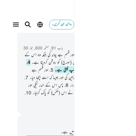
سائن ان کریں۔
 و سباق میں پڑھیں
باب 91, صفحہ 600, جوز 30
سم ہے سورج کی اور اس کی دھوپ کی۔
2
.
اور قسم ہے چاند کی جبکہ وہ اس کے
 آتا ہے۔
3
.
اور قسم ہے دن کی جب وہ اس (سورج) کو روشن کردیتا ہے۔
4
.
قسم ہے رات کی جب وہ اس (سورج) کو ڈھانپ لیتی ہے۔
5
.
اور قسم ہے
 کی اور جیسا کہ اسے بنایا۔
6
.
اور قسم ہے زمین کی اور جیسا کہ اسے بچھا دیا۔
7
.
سم ہے نفس انسانی کی اور جیسا کہ اس کو سنوارا۔
8
.
پس اس کے اندر نیکی اور
ا علم الہام کردیا۔
9
.
یقینا کامیاب ہوگیا جس نے اس (نفس) کو پاک کرلیا۔
10
.
اکام ہوگیا جس نے اسے مٹی میں دفن کردیا۔
القرآن (ڈاکٹر اسرار احمد)
 اور عکاسی۔
ے پاس اس آیت پر کوئی نوٹ یا عکاسی نہیں ہے۔