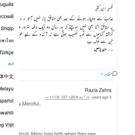
tuguês
تفسیر ابنِ کثیر
усский
عذاب سے دوچار ہونے کے بعد بھی منافق باز نہیں آتا ٭٭
یہ منافق اتنا بھی نہیں سوچتے کہ ہر سال دو ایک دفعہ ضرور وہ کسی نہ کس
Shqip
گزشتہ گناہوں سے توبہ نصیب ہوتی ہے نہ آئندہ کے لیے عبرت ہوتی ہے۔
าษาไทย
جن سے لوگ ب
…
مزید پڑھیں
Türkçe
اردو
مظاہر
体中文
Melayu
Razia Zahra
3 years ago
·
حوالہ
آیت 126:9-127، 111:9
spañol
Especially Merciful,
swahili
ng Việt
ecome difficult. Many lose faith when they see