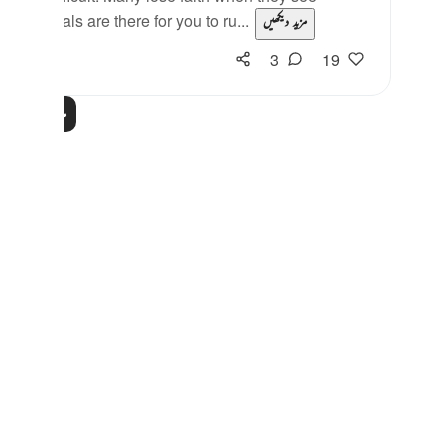
that trials are there for you to ru...
مزید دیکھیں
3
19
مزید مظاہر پڑھیں
Notes
placeholders
close