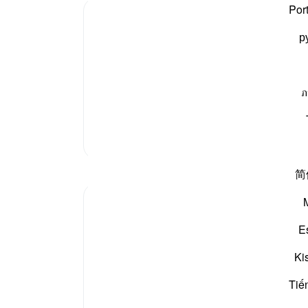
ایسے 
Por
-
بیان 
р
نوٹس
ی عذاب میں مبتلا کئے جاتے ہیں۔ لیکن پھر بھی انہیں اپنے
 کبھی قحط سالی ہے، کبھی جنگ ہے، کبھی جھوٹی گپیں ہیں
آپ ک
ภ
مزید تفسیر
简
E
In the Name of Allah the Most Merciful, the 
Ki
Perspective and goal.
Tiế
Many in this world lose faith when things b