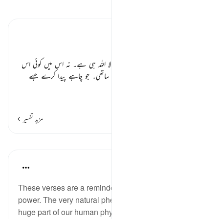
تفسیر پڑھیں
تفسیر ابنِ کثیر
صفات الٰہی ٭٭
ساری مخلوق کا خالق تمام اختیارات والا اللہ ہی ہے۔ نہ اس میں کوئی اس
سے جھگڑنے والا نہ اس کا شریک و ساتھی۔ جو چاہے پیدا کرے جسے
چاہے اپنا
…
مزید پڑھیں
مزید تفسیر
مظاہر
Hana Alasry
6 years ago
·
حوالہ
آیت 65:28-75
These verses are a reminder of Allah's might and
power. The very natural phenomenon that dictates a
huge part of our human physiology (night and day-