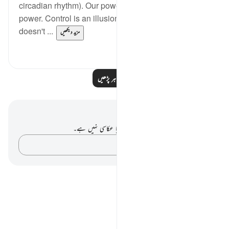
circadian rhythm). Our power is in submitting to his
power. Control is an illusion. The night and day
doesn't ...
مزید دیکھیں
0
3
مزید مظاہر پڑھیں
نوٹس اور عکاسی۔
آپ کے پاس اس آیت پر کوئی نوٹ یا عکاسی نہیں ہے۔
اپنے خیالات کو پکڑو…