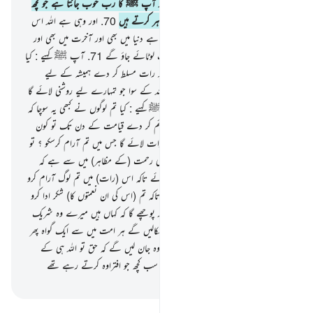
سے جو یہ لوگ شرک کرتے ہیں
69
.
اور آپ ﷺ کا رب خوب جانتا ہے جو کچھ
چھپاتے ہیں ان کے سینے اور جو کچھ وہ ظاہر کرتے ہیں
70
.
اور وہی ہے اللہ اس
کے سوا کوئی معبود نہیں اسی کے لیے حمد ہے دنیا میں بھی اور آخرت میں بھی اور
اسی کا حکم ہے اور اسی کی طرف تم سب لوٹائے جاؤ گے
71
.
آپ ﷺ کہیے : کیا
تم لوگوں نے کبھی غور کیا کہ اگر اللہ تم پر رات مسلط کر دے ہمیشہ کے لیے
قیامت کے دن تک تو کون معبود ہوگا اللہ کے سوا جو تمہارے لیے روشنی لائے گا
؟ تو کیا تم لوگ سنتے نہیں ہو
72
.
آپ ﷺ کہیے : کیا تم لوگوں نے کبھی یہ سوچا کہ
اگر اللہ تم پر ہمیشہ کے لیے دن ہی کو قائم کر دے قیامت کے دن تک تو کون
معبود ہے اللہ کے سوا جو تمہارے لیے رات لائے گا جس میں تم آرام کرسکو ؟ تو
کیا تم لوگ دیکھتے نہیں ہو
73
.
اور اس کی رحمت (کے مظاہر) میں سے ہے کہ
اس نے تمہارے لیے رات اور دن بنائے تاکہ اس (رات) میں تم لوگ آرام کرو
اور (دن میں) اس کا فضل تلاش کرو اور تاکہ تم (اس کی ان نعمتوں کا) شکر ادا کرو
74
.
اور جس دن وہ انہیں پکارے گا اور پوچھے گا کہ کہاں ہیں میرے وہ شریک
جن کا تم لوگوں کو زعم تھا
75
.
اور ہم نکالیں گے ہر امت میں سے ایک گواہ پھر
ہم کہیں گے کہ تم اپنی دلیل پیش کرو تو وہ جان لیں گے کہ حق تو اللہ ہی کے
طرف ہے اور گم ہوجائے گا ان سے وہ سب کچھ جو افتراوہ کرتے رہے تھے
-
بیان القرآن (ڈاکٹر اسرار احمد)