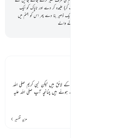
37
.
تا کہ اللہ پاک کو ناپاک سے (چھانٹ کر) علیحدہ کر دے اور ناپاک کو ایک
دوسرے کے اوپر رکھتے ہوئے سب کو ایک ڈھیر بنا دے پھر اس کو جہنم میں
جھونک دے یقیناً یہی لوگ ہیں خسارہ پانے والے
-
بیان القرآن (ڈاکٹر اسرار احمد)
تفسیر پڑھیں
تفسیر ابنِ کثیر
باب
ارشاد ہے کہ فی الواقع یہ کفار عذابوں کے لائق ہیں لیکن نبی کریم
صلی اللہ
علیہ وسلم
کی موجودگی سے عذاب رکے ہوئے ہیں چنانچہ آپ
صلی اللہ علیہ
وسلم
…
مزید پڑھیں
مزید تفسیر
اسباق