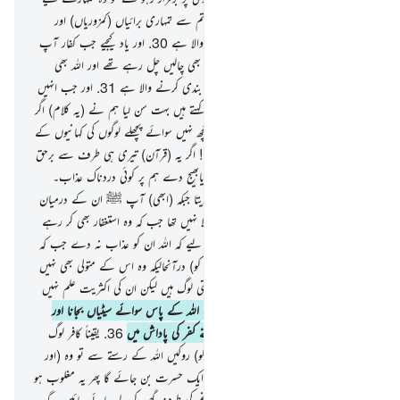
فرقان پیدا کر دے گا اور دور کر دے گا تم سے تمہاری برائیاں (کمزوریاں) اور
تمہیں بخش دے گا۔ اور اللہ بڑے فضل والا ہے
30
.
اور یاد کیجیے جب کفار آپ
ﷺ کے خلاف سازشیں کر رہے تھے وہ بھی چالیں چل رہے تھے اور اللہ بھی
منصوبہ بندی کر رہا تھا۔ اللہ بہترین منصوبہ بندی کرنے والا ہے
31
.
اور جب انہیں
ہماری آیات پڑھ کر سنائی جاتی ہیں تو وہ کہتے ہیں بہت سن لیا ہم نے (یہ کلام) اگر
ہم چاہیں تو ایسا کلام ہم بھی کہہ دیں یہ کچھ نہیں سوائے پچھلے لوگوں کی کہانیوں کے
32
.
اور جب انہوں نے کہا کہ اے اللہ ! اگر یہ (قرآن) تیری ہی طرف سے برحق
ہے تو برسا دے ہم پر پتھر آسمان سے یابھیج دے ہم پر کوئی دردناک عذاب۔
33
.
اور اللہ ایسا نہ تھا کہ ان کو عذاب دیتا جبکہ (ابھی) آپ ﷺ ان کے درمیان
موجود تھے اور اللہ ان کو عذاب دینے والا نہیں تھا جب کہ وہ استغفار بھی کر رہے
تھے
34
.
اور کیا (رکاوٹ) ہے ان کے لیے کہ اللہ ان کو عذاب نہ دے جب کہ
وہ روک رہے ہیں مسجد حرام سے (لوگوں کو) درآنحالیکہ وہ اس کے متولی بھی نہیں
ہیں۔ اس کے (اصل) متولی تو صرف متقی لوگ ہیں لیکن ان کی اکثریت علم نہیں
رکھتی
35
.
اور نہیں ہے ان کی نماز بیت اللہ کے پاس سوائے سیٹیاں بجانا اور
تالیاں پیٹنا تو اب چکھو مزہ عذاب کا اپنے کفر کی پاداش میں
36
.
یقیناً کافر لوگ
اپنے اموال خرچ کرتے ہیں تاکہ (لوگوں کو) روکیں اللہ کے رستے سے تو وہ (اور
بھی) خرچ کریں گے پھر یہ ان کے لیے ایک حسرت بن جائے گا پھر یہ مغلوب ہو
کر رہیں گے اور جو کفر پر رہیں گے وہ جہنم کی طرف گھیر کرلے جائے جائیں گے