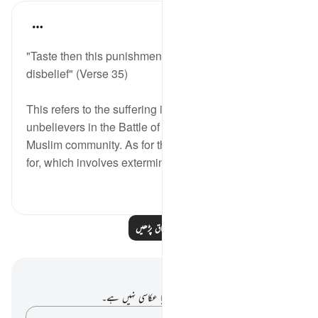
In the Shade of the Quran
31 weeks ago
·
حوالہ
آیت 35:8
"Taste then this punishment in consequence of your
disbelief" (Verse 35)
This refers to the suffering inflicted on the
unbelievers in the Battle of Badr at the hands of the
Muslim community. As for the suffering they prayed
for, which involves extermination,...
مزید دیکھیں
0
2
مزید اسباق پڑھیں
نوٹس اور عکاسی۔
آپ کے پاس اس آیت پر کوئی نوٹ یا عکاسی نہیں ہے۔