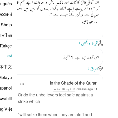
اللہ تعالیٰ خالق کائنات اور مالک ارض و سماوات اپنے حلم کا باوجود علم کے
tuguês
کہ
” وہ اگر چاہے اپنے گنہگار بدکردار بندوں کو زمین میں دھنسا سکتا ہ
усский
مہربانی سے درگزر کئے ہوئے ہے “
۔
…
مزید پڑھیں
Shqip
าษาไทย
قیراط دیکھیں
Türkçe
اردو
اس آیت میں ہے۔ 1 جنکچرز
体中文
اسباق
Melayu
In the Shade of the Quran
spañol
31 weeks ago
·
حوالہ
آیت 47:16
Or do the unbelievers feel safe against a
swahili
strike which
ng Việt
"will seize them when they are alert and