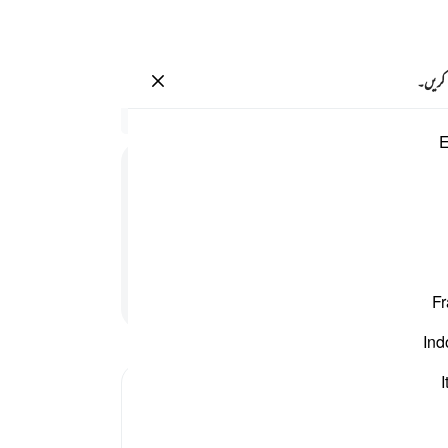
سائن ان کریں۔
 کریں۔
ربكم لرءوف رحيم ٤٧
سیاق
E
16:47
.
45
ٌ
رَّحِیْمٌ
اللہ 
عذاب
 نہایت رحم والا ہے
پھر و
ہے کہ
پڑھنا جاری رکھیں
Fr
کی پی
سجدہ
Ind
سجدہ 
نہیں 
I
جس کا
-
بیان 