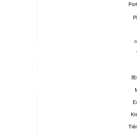
 باوجود اور اپنی مہربانی کا باوجود غصے کے بیان فرماتا ہے
Por
ے۔ بے خبری میں ان پر عذاب لا سکتا ہے لیکن اپنی غایت
نوٹس
р
آپ ک
مزید تفسیر
ภ
جنکچر دیکھیں
简
مظاہر
Yazin
E
6 years ago
·
حوالہ
آیت 43:16-47
As humans, we tend to prioritize the things
Ki
we see and feel, over the stuff we can’t. As
a result, immediate needs are given
Tiế
priority over longer term ones — even