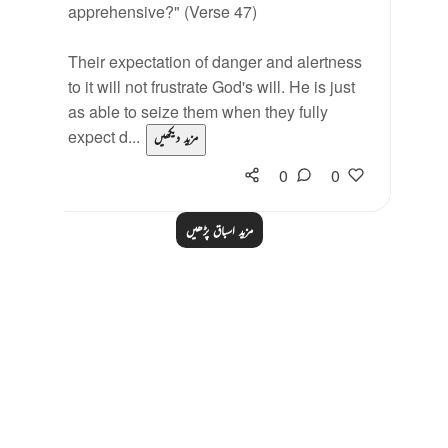
apprehensive?" (Verse 47)
Their expectation of danger and alertness
to it will not frustrate God's will. He is just
as able to seize them when they fully
expect d...
مزید دیکھیں
0
0
مزید اسباق پڑھیں
Notes
placeholders
close