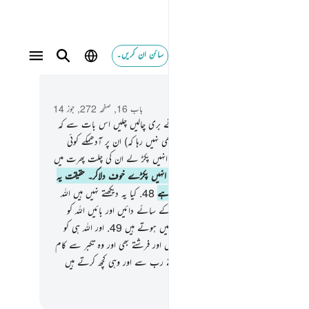
سائن ان کریں۔
 و سباق میں پڑھیں
باب 16, صفحہ 272, جوز 14
تو کیا بےخوف ہوگئے ہیں وہ لوگ جنہوں نے بری چالیں چلیں اس بات سے کہ
انہیں زمین میں دھنسا دے یا (انہیں یہ خوف بھی نہیں رہا کہ) ان پر آدھمکے کوئی
 جہاں سے انہیں گمان تک نہ ہو
46
.
یا وہ انہیں پکڑ لے ان کی چلت پھرت میں
ہ (اللہ کو) عاجز کرنے والے نہیں ہیں
47
.
یا انہیں پکڑے خوف دلاکر۔ حقیقت یہ
 تمہارا رب بہت بخشنے والا نہایت رحم والا ہے
48
.
کیا یہ دیکھتے نہیں ہیں اللہ
دا کی ہوئی ہر شے کی طرف کہ جھکتے ہیں اس کے سائے دائیں اور بائیں اللہ کو
 کرتے ہوئے اور وہ سب عاجزی (کی کیفیت) میں ہوتے ہیں
49
.
اور اللہ ہی کو
کرتے ہیں آسمانوں اور زمین میں جتنے جاندار ہیں اور فرشتے بھی اور وہ تکبر سے کام
لیتے
50
.
وہ ڈرتے رہتے ہیں اپنے اوپر اپنے رب سے اور وہی کچھ کرتے ہیں
 انہیں حکم دیا جاتا ہے
القرآن (ڈاکٹر اسرار احمد)