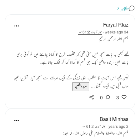
مظاہر
Faryal Riaz
34 weeks ago
·
حوالہ
آیت 61:2
بسم الله الرحمن الرحيم
مجھے کبھی یہ بات سمجھ نہیں آئی تھی کہ مختلف طرح کا کھانا چاہنے میں تو کوئی بری
بات نہیں، بندہ واقعی ایک ہی قسم کا کھانا کھا کر تھک جاتاہے۔
لیکن مجھے اس آیت کا مطلب اپنی زندگی کے ایک مرحلے سے سمجھ آیا۔ تقریبا تین
سال قبل میں ایک کمپنی ...
مزید دیکھیں
0
3
Basit Minhas
2 years ago
·
حوالہ
آیت 61:2
بسم اللہ، والصلاة والسلام علی رسول اللہ، أما بعد: