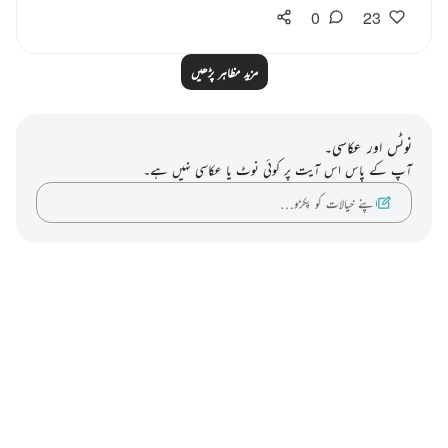
0
23
مزید مظاہر پڑھیں
نوٹس اور عکاسی۔
آپ کے پاس اس آیت پر کوئی نوٹ یا عکاسی نہیں ہے۔
اپنے خیالات کو پکڑو…
Notes
placeholders