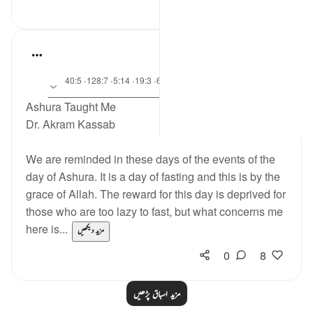
0
15
Dr. Akram Kassab
·
5 years ago
آیت 92:10، 24:5، 61:2، 62:26-63، 19:3، 5:14، 128:7، 40:5
حوالہ
1، 8:28
Ashura Taught Me
Dr. Akram Kassab
We are reminded in these days of the events of the
day of Ashura. It is a day of fasting and this is by the
grace of Allah. The reward for this day is deprived for
those who are too lazy to fast, but what concerns me
here is...
مزید دیکھیں
0
8
مزید اسباق پڑھیں