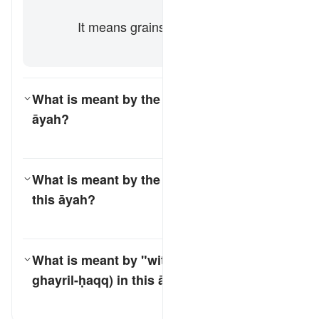
Qutaybah]
It means grains. [Ibn Qutaybah, al-
Zajjāj]
What is meant by the word
"miṣr"
in this
āyah?
کے لیے جواب ٹوگل کریں۔ What is meant by the word *"miṣr"* in this āyah?
تفسیر
What is meant by the word
"maskanah"
in
this āyah?
کے لیے جواب ٹوگل کریں۔ What is meant by the word *"maskanah"* in this āyah?
تفسیر
What is meant by "without right" (
bi
ghayril-ḥaqq
) in this āyah?
کے لیے جواب ٹوگل کریں۔ What is meant by "without right" (*bi ghayril-ḥaqq*) in this āyah?
تفسیر