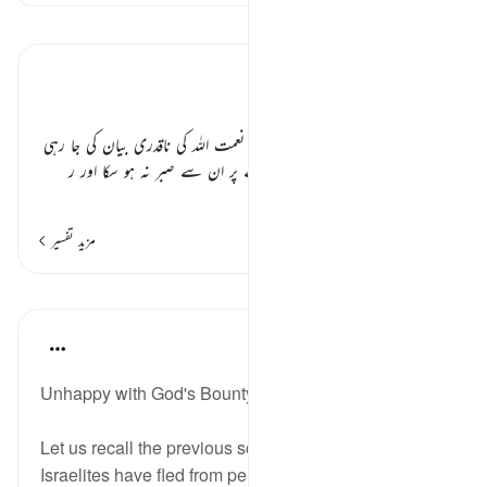
تفسیر پڑھیں
تفسیر ابنِ کثیر
احسان فراموش یہود ٭٭
یہاں بنی اسرائیل کی بے صبری اور نعمت اللہ کی ناقدری بیان کی جا رہی
ہے کہ من و سلویٰ جیسے پاکیزہ کھانے پر ان سے صبر نہ ہو سکا اور ر
…
مزید پڑھیں
مزید تفسیر
اسباق
In the Shade of the Quran
31 weeks ago
·
حوالہ
آیت 61:2
Unhappy with God's Bounty
Let us recall the previous scenes in the surah. The
Israelites have fled from persecution during the reign