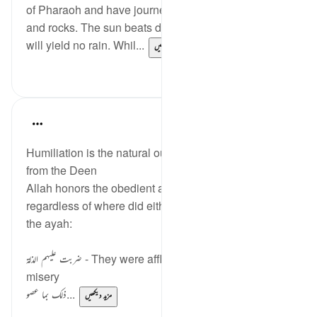
of Pharaoh and have journeyed into a desert of sand
and rocks. The sun beats down all day and the sky
will yield no rain. Whil...
مزید دیکھیں
0
0
Mohannad Hakeem
4 years ago
·
حوالہ
آیت 61:2
Humiliation is the natural outcome of being away
from the Deen
Allah honors the obedient and disgraces the sinner,
regardless of where did either one start in life. As in
the ayah:
ضربت عليهم الذلة - They were afflicted with disgrace and
misery
ذلك بما عصو...
مزید دیکھیں