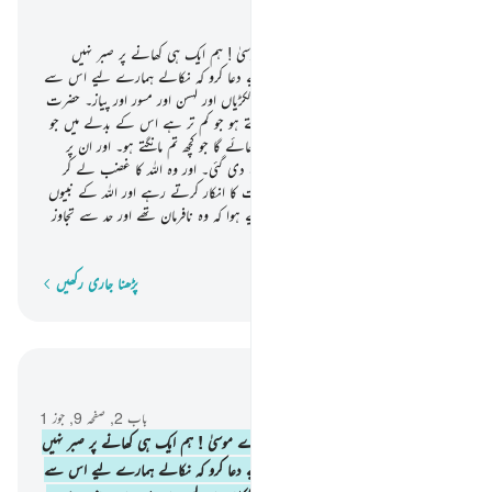
یَعْتَدُوْنَ
اور یاد کرو جب کہ تم نے کہا تھا اے موسیٰ ! ہم ایک ہی کھانے پر صبر نہیں
کرسکتے تو ذرا اپنے رب سے ہمارے لیے دعا کرو کہ نکالے ہمارے لیے اس سے
کہ جو زمین اگاتی ہے اس کی ترکاریاں اور ککڑیاں اور لہسن اور مسور اور پیاز۔ حضرت
موسیٰ ؑ نے فرمایا کیا : تم وہ شے لینا چاہتے ہو جو کم تر ہے اس کے بدلے میں جو
بہتر ہے ؟ اترو کسی شہر میں تو تم کو مل جائے گا جو کچھ تم مانگتے ہو۔ اور ان پر
ذلتّ و خواری اور محتاجی و کم ہمتی تھوپ دی گئی۔ اور وہ اللہ کا غضب لے کر
لوٹے۔ یہ اس لیے ہوا کہ وہ اللہ کی آیات کا انکار کرتے رہے اور اللہ کے نبیوں
کو ناحق قتل کرتے رہے۔ اور یہ اس لیے ہوا کہ وہ نافرمان تھے اور حد سے تجاوز
کرتے تھے۔
پڑھنا جاری رکھیں
لفظ بہ لفظ
سیاق و سباق میں پڑھیں
باب 2, صفحہ 9, جوز 1
61
.
اور یاد کرو جب کہ تم نے کہا تھا اے موسیٰ ! ہم ایک ہی کھانے پر صبر نہیں
کرسکتے تو ذرا اپنے رب سے ہمارے لیے دعا کرو کہ نکالے ہمارے لیے اس سے