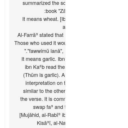
summarized the scholars' opinions in his
book "Zād al-Masīr" as follows:
It means wheat. [Ibn ʿAbbās, al-Suddī,
al-Ḥasan, Abū Mālik]
Al-Farrāʾ stated that it is an ancient usage.
Those who used it would say in their dialect:
"
fawwimū lanā
", meaning: "bake for us."
It means garlic. Ibn Masʿūd and Ubayy
ibn Kaʿb read the verse "
wa thūmihā
"
(
Thūm
is garlic). Al-Farrāʾ favored this
interpretation on the grounds garlic is
similar to the other items mentioned in
the verse. It is common for the Arabs to
swap faʾ and thaʾ in many words.
[Mujāhid, al-Rabīʿ ibn Anas, Muqātil, al-
Kisāʾī, al-Naḍr ibn Shumayl, Ibn