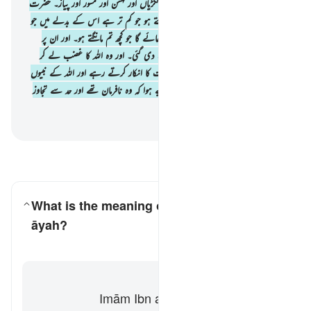
کہ جو زمین اگاتی ہے اس کی ترکاریاں اور ککڑیاں اور لہسن اور مسور اور پیاز۔ حضرت
موسیٰ ؑ نے فرمایا کیا : تم وہ شے لینا چاہتے ہو جو کم تر ہے اس کے بدلے میں جو
بہتر ہے ؟ اترو کسی شہر میں تو تم کو مل جائے گا جو کچھ تم مانگتے ہو۔ اور ان پر
ذلتّ و خواری اور محتاجی و کم ہمتی تھوپ دی گئی۔ اور وہ اللہ کا غضب لے کر
لوٹے۔ یہ اس لیے ہوا کہ وہ اللہ کی آیات کا انکار کرتے رہے اور اللہ کے نبیوں
کو ناحق قتل کرتے رہے۔ اور یہ اس لیے ہوا کہ وہ نافرمان تھے اور حد سے تجاوز
کرتے تھے۔
-
بیان القرآن (ڈاکٹر اسرار احمد)
سوالات اور جوابات پڑھیں
What is the meaning of
"al-fūm"
in this
āyah?
کے لیے جواب ٹوگل کریں۔ What is the meaning of *"al-fūm"* in this āyah?
تفسیر
جواب
Imām Ibn al-Jawzī (d. 597/1201)