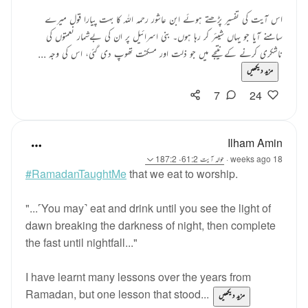
اس آیت کی تفسیر پڑھتے ہوئے ابن عاشور رحمہ اللہ کا بہت پیارا قول میرے
سامنے آیا جو یہاں شیئر کر رہا ہوں۔ بنی اسرائیل پر ان کی بےشمار نعمتوں کی
ناشکری کرنے کے نتیجے میں جو ذلت اور مسکنت تھوپ دی گئی، اس کی وجہ ...
مزید دیکھیں
7
24
Ilham Amin
18 weeks ago
·
حوالہ
آیت 61:2، 187:2
#RamadanTaughtMe
that we eat to worship.
"...˹You may˺ eat and drink until you see the light of
dawn breaking the darkness of night, then complete
the fast until nightfall..."
I have learnt many lessons over the years from
Ramadan, but one lesson that stood...
مزید دیکھیں