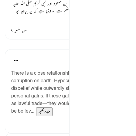
سیدنا عبداللہ بن عباس، سیدنا عبداللہ بن مسعود اور نبی کریم
صلی اللہ علیہ
وسلم
کے بعض اور صحابہ رضی اللہ عنہم سے مروی ہے کہ یہ بیان بھ
…
مزید پڑھیں
مزید تفسیر
اسباق
Jasser Auda
38 weeks ago
·
حوالہ
آیت 11:2
There is a close relationship between hypocrisy and
corruption on earth. Hypocrites conceal their
disbelief while outwardly showing faith to achieve
personal gains. If these gains were legitimate—such
as lawful trade—they would not need to pretend to
be believ...
مزید دیکھیں
0
10