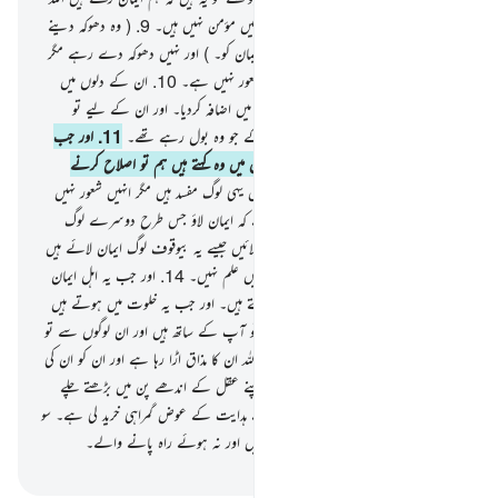
پر بھی اور یوم آخر پر بھی مگر وہ حقیقت میں مؤمن نہیں ہیں۔
9
.
( وہ دھوکہ دینے
کی کوشش کر رہے ہیں اللہ کو اور اہل ایمان کو۔ ) اور نہیں دھوکہ دے رہے مگر
صرف اپنے آپ کو۔ اور انہیں اس کا شعور نہیں ہے۔
10
.
ان کے دلوں میں
ایک روگ ہے تو اللہ نے ان کے روگ میں اضافہ کردیا۔ اور ان کے لیے تو
دردناک عذاب ہے بسبب اس جھوٹ کے جو وہ بول رہے تھے۔
11
.
اور جب
ان سے کہا جاتا ہے کہ مت فساد کرو زمین میں وہ کہتے ہیں ہم تو اصلاح کرنے
والے ہیں۔
12
.
آگاہ ہوجاؤ کہ حقیقت میں یہی لوگ مفسد ہیں مگر انہیں شعور نہیں
ہے۔
13
.
اور جب ان سے کہا جاتا ہے کہ ایمان لاؤ جس طرح دوسرے لوگ
ایمان لائے ہیں وہ کہتے ہیں کیا ہم ایمان لائیں جیسے یہ بیوقوف لوگ ایمان لائے ہیں
؟ آگاہ ہوجاؤ کہ وہی بیوقوف ہیں لیکن انہیں علم نہیں۔
14
.
اور جب یہ اہل ایمان
سے ملتے ہیں تو کہتے ہیں ہم بھی ایمان رکھتے ہیں۔ اور جب یہ خلوت میں ہوتے ہیں
اپنے شیطانوں کے پاس کہتے ہیں کہ ہم تو آپ کے ساتھ ہیں اور ان لوگوں سے تو
محض مذاق کر رہے ہیں۔
15
.
درحقیقت اللہ ان کا مذاق اڑا رہا ہے اور ان کو ان کی
سرکشی میں ڈھیل دے رہا ہے کہ وہ اپنے عقل کے اندھے پن میں بڑھتے چلے
جائیں۔
16
.
یہ وہ لوگ ہیں کہ جنہوں نے ہدایت کے عوض گمراہی خرید لی ہے۔ سو
نافع نہ ہوئی ان کی تجارت ان کے حق میں اور نہ ہوئے راہ پانے والے۔
-
بیان القرآن (ڈاکٹر اسرار احمد)