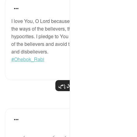
Salah Soltan
8 years ago
·
حوالہ
آیت 5:2-16
I love You, O Lord because You have clarified for me
the ways of the believers, the disbelievers and the
hypocrites. I pledge to You that I will follow the ways
of the believers and avoid the ways of the hypocrites
and disbelievers.
#Ohebok_Rabi
0
13
مزید اسباق پڑھیں
مظاہر
noor jahan
6 weeks ago
·
حوالہ
آیت 11:2
یہ آیت پڑھی تو ڈر لگا۔