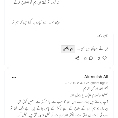
جب ان سے کہا جاتا ہے۔ زمین میں فساد نہ کرو۔ تو کہتے ہیں ہم تو اصلاح کرنے
والے ہیں۔
یہ کتنا familiar لگتا ہے نا؟
وہ جو سب سے زیادہ نقصان پہنچاتے ہیں وہی سب سے زیادہ یہ کہتے ہیں کہ ہم تو
بھلا کر رہے ہیں۔
لیکن رکو۔
میں نے سوچاکیا میں بھی ...
مزید دیکھیں
0
2
Afreenish Ali
2 years ago
·
حوالہ
آیت 10:2-12
بسم اللہ الرحمن الرحیم
الصلوۃ والسلام علیک یا رسول اللہ
آپ جانتے ہیں ہمارا رب اِس دنیا کا سب سے بڑا ڈاکٹر ہے. ہمیں کوئی بھی
بیماری ہو ہم اُس کے علاج کے لیے ڈاکٹر کے پاس جاتے ہیں. بے شک شفا تو
رب کی ذات ہی دیتی ہے، ڈاکٹر اور ادویات تو محض وسیلہ بنتی ہیں. لیکن ک...