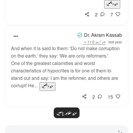
مزید دیکھیں
2
7
Dr. Akram Kassab
last year
·
حوالہ
آیت 11:2
And when it is said to them: 'Do not make corruption
on the earth,' they say: 'We are only reformers.'
One of the greatest calamities and worst
characteristics of hypocrites is for one of them to
stand out and say: I am the reformer, and others are
corrupt! He...
مزید دیکھیں
2
15
مزید مظاہر پڑھیں