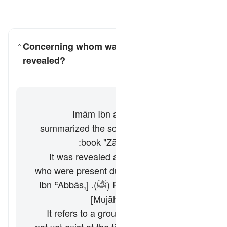
سوالات اور جوابات پڑھیں
Concerning whom was this verse
revealed?
کے لیے جواب ٹوگل کریں۔ Concerning whom was this verse revealed?
تفسیر
جواب
Imām Ibn al-Jawzī (d. 597/1201)
summarized the scholars' opinions in his
book "Zād al-Masīr" as follows:
It was revealed about the hypocrites
who were present during the time of the
Prophet Muḥammad (ﷺ). [Ibn ʿAbbās,
Mujāhid, and the majority]
It refers to a group of people who did