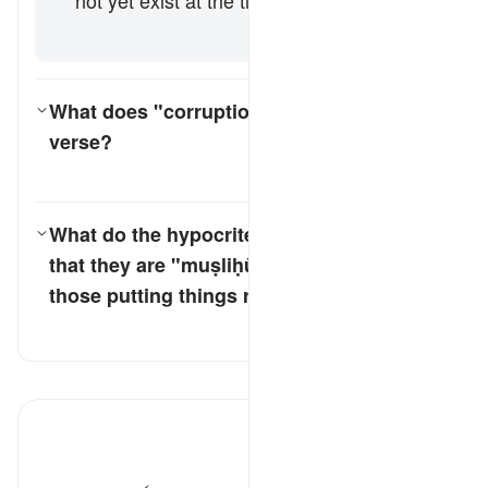
not yet exist at the time of its revelation.
[Salman al-Fārisī]
What does "corruption" refer to in this
verse?
کے لیے جواب ٹوگل کریں۔ What does "corruption" refer to in this verse?
تفسیر
What do the hypocrites intend by claiming
that they are
"muṣliḥūn"
(peacemakers,
کے لیے جواب ٹوگل کریں۔ What do the hypocrites intend by claiming that they are *"muṣliḥūn"* (peacemakers, those putting things right, etc.)?
those putting things right, etc.)?
تفسیر
تفسیر پڑھیں
تفسیر ابنِ کثیر
سینہ زور چور ٭٭