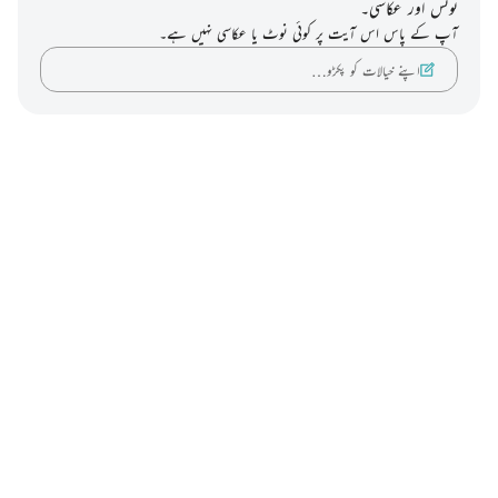
نوٹس اور عکاسی۔
آپ کے پاس اس آیت پر کوئی نوٹ یا عکاسی نہیں ہے۔
اپنے خیالات کو پکڑو…
Notes
placeholders
close