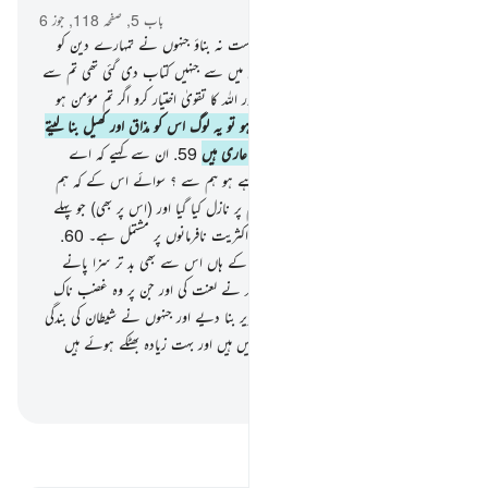
باب 5, صفحہ 118, جوز 6
57
.
اے اہل ایمان ان لوگوں کو اپنا دوست نہ بناؤ جنہوں نے تمہارے دین کو
ہنسی مذاق اور کھیل بنا رکھا ہے ان لوگوں میں سے جنہیں کتاب دی گئی تھی تم سے
پہلے اور دوسرے کافروں میں سے بھی اور اللہ کا تقویٰ اختیار کرو اگر تم مؤمن ہو
58
.
اور جب تم نماز کے لیے پکارتے ہو تو یہ لوگ اس کو مذاق اور کھیل بنا لیتے
ہیں یہ اس وجہ سے کہ یہ لوگ عقل سے عاری ہیں
59
.
ان سے کہیے کہ اے
کتاب والو تم کس بات کا انتقام لے رہے ہو ہم سے ؟ سوائے اس کے کہ ہم
ایمان لائے ہیں اللہ پر اور (اس پر) جو ہم پر نازل کیا گیا اور (اس پر بھی) جو پہلے
نازل کیا گیا اور حقیقت یہ ہے کہ تمہاری اکثریت نافرمانوں پر مشتمل ہے۔
60
.
آپ ﷺ کہیے کیا میں تمہیں بتاؤں کہ اللہ کے ہاں اس سے بھی بد تر سزا پانے
والے کون ہیں ؟ (وہ لوگ ہیں) جن پر اللہ نے لعنت کی اور جن پر وہ غضب ناک
ہوا اور جن میں سے اس نے بندر اور خنزیر بنا دیے اور جنہوں نے شیطان کی بندگی
کی یہ سب کے سب بہت برے ُ مقام میں ہیں اور بہت زیادہ بھٹکے ہوئے ہیں
سیدھے راستے سے
-
بیان القرآن (ڈاکٹر اسرار احمد)
تفسیر پڑھیں