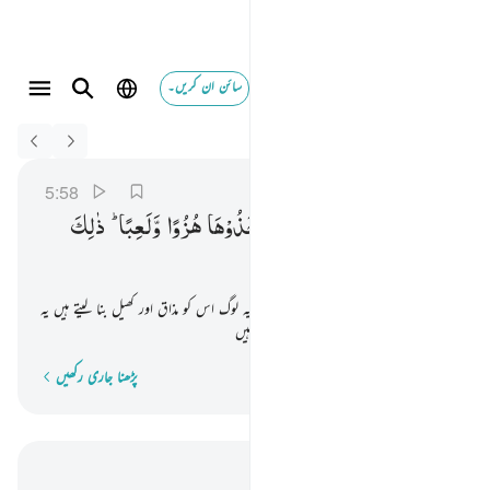
سائن ان کریں۔
Switch Quran.com to
English
واذا ناديتم الى الصلاة اتخذوها هزوا ولعبا ذالك بانهم قوم لا 
المائدة
5:58
5:58
وَاِذَا
نَادَیْتُمْ
اِلَی
الصَّلٰوةِ
اتَّخَذُوْهَا
هُزُوًا
وَّلَعِبًا ؕ
ذٰلِكَ
بِاَنَّهُمْ
قَوْمٌ
لَّا
یَعْقِلُوْنَ
اور جب تم نماز کے لیے پکارتے ہو تو یہ لوگ اس کو مذاق اور کھیل بنا لیتے ہیں یہ
اس وجہ سے کہ یہ لوگ عقل سے عاری ہیں
پڑھنا جاری رکھیں
لفظ بہ لفظ
سیاق و سباق میں پڑھیں