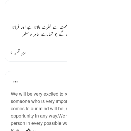
تفسیر ابنِ کثیر
اذان اور دشمنان دین ٭٭
اللہ تعالیٰ مسلمانوں کو غیر مسلموں کی محبت سے نفرت دلاتا ہے اور فرماتا
ہے کہ
” کیا تم ان سے دوستیاں کرو گے جو تمہارے طاہر و مطہر
…
مزید پڑھیں
مزید تفسیر
مظاہر
Maryam Nazar
4 years ago
·
حوالہ
آیت 58:5
We will be very excited to receive an invitation from
someone who is very important.The first thing what
comes to our mind will be, not to miss that
opportunity in any way.We will prepare to meet that
person in every possible way.We will find nice attires
to w...
مزید دیکھیں