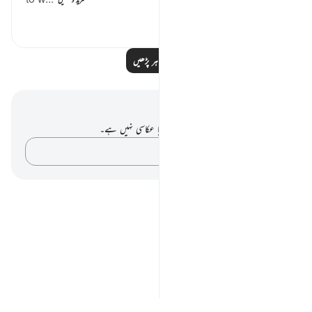
81
0
5
مزید مظاہر پڑھیں
نوٹس اور عکاسی۔
آپ کے پاس اس آیت پر کوئی نوٹ یا عکاسی نہیں ہے۔
اپنے خیالات کو پکڑو…
Notes
placeholders