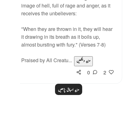
image of hell, full of rage and anger, as it
receives the unbelievers:
"When they are thrown in it, they will hear
it drawing in its breath as it boils up,
almost bursting with fury." (Verses 7-8)
Praised by All Creatu...
مزید دیکھیں
0
2
مزید اسباق پڑھیں