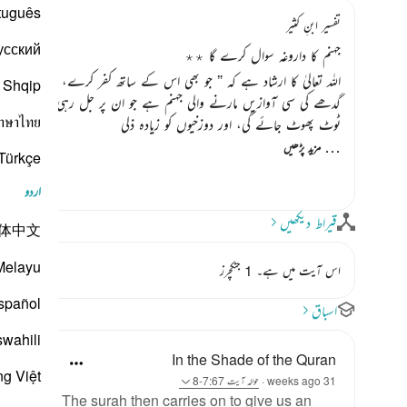
tuguês
تفسیر ابنِ کثیر
усский
جہنم کا داروغہ سوال کرے گا ٭٭
اللہ تعالیٰ کا ارشاد ہے کہ
” جو بھی اس کے ساتھ کفر کرے، وہ جہنمی ہے ا
Shqip
گدھے کی سی آوازیں مارنے والی جہنم ہے جو ان پر جل رہی ہے، اور 
าษาไทย
ٹوٹ پھوٹ جائے گی، اور دوزخیوں کو زیادہ ذلی
…
مزید پڑھیں
Türkçe
اردو
قیراط دیکھیں
体中文
Melayu
اس آیت میں ہے۔ 1 جنکچرز
spañol
اسباق
swahili
In the Shade of the Quran
ng Việt
31 weeks ago
·
حوالہ
آیت 7:67-8
The surah then carries on to give us an