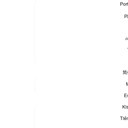
Por
نوٹس
р
آپ ک
س کا انجام اور جگہ بد سے بد ہے “
۔ یہ بلند اور مکروہ
جوش و غضب سے اس طرح کچ کچا رہی ہے کہ گویا ابھی
سیکھن
ภ
مزید تفسیر
简
elp
 Al-
جنکچر دیکھیں
 u…
E
مظاہر
Ki
Komal Fatima
Tiế
 to
3 years ago
·
حوالہ
آیت 8:67
ful
سورۃ الملك