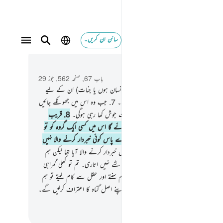
سائن ان کریں۔
 و سباق میں پڑھیں
باب 67, صفحہ 562, جوز 29
ور جو لوگ اپنے رب کا کفر کریں (چاہے وہ انسان ہوں یا جنات) ان کے لیے
کا عذاب ہے اور وہ بہت ہی ُ برا ٹھکانہ ہے۔
7
.
جب وہ اس میں جھونکے جائیں
و اسے سنیں گے دھاڑتے ہوئے اور وہ بہت جوش کھا رہی ہوگی۔
8
.
قریب
کہ وہ غصے سے پھٹ جائے۔ جب بھی ڈالا جائے گا اس میں کسی ایک گروہ کو تو
ے داروغے ان سے پوچھیں گے : کیا تمہارے پاس کوئی خبردار کرنے والا نہیں
ا ؟
9
.
وہ کہیں گے کیوں نہیں ! ہمارے پاس خبردار کرنے والا آیا تھا لیکن ہم
ے جھٹلا دیا اور ہم نے کہا کہ اللہ نے کوئی شے نہیں اتاری۔ تم تو کھلی گمراہی
بتلا ہوگئے ہو۔
10
.
اور وہ کہیں گے کہ اگر ہم سنتے اور عقل سے کام لیتے تو ہم
وتے ان جہنم والوں میں سے۔
11
.
پس وہ اپنے اصل گناہ کا اعتراف کرلیں گے۔
ھٹکار ہے جہنمی لوگوں کے لیے۔
القرآن (ڈاکٹر اسرار احمد)