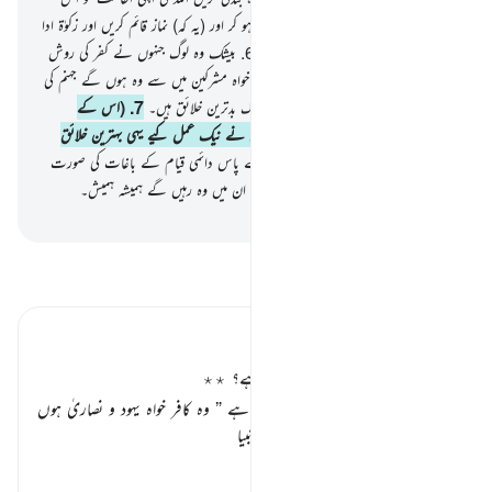
کے لیے خالص کرتے ہوئے بالکل یکسو ہو کر اور (یہ کہ) نماز قائم کریں اور زکوٰۃ ادا
کریں اور یہی ہے سیدھا (اور سچا) دین۔
6
.
بیشک وہ لوگ جنہوں نے کفر کی روش
اختیار کی خواہ وہ اہل کتاب میں سے تھے خواہ مشرکین میں سے وہ ہوں گے جہنم کی
آگ میں اس میں ہمیشہ رہیں گے۔ یہی لوگ بدترین خلائق ہیں۔
7
.
(اس کے
برعکس) وہ لوگ جو ایمان لائے اور جنہوں نے نیک عمل کیے یہی بہترین خلائق
ہیں۔
8
.
ان کا بدلہ ہوگا ان کے رب کے پاس دائمی قیام کے باغات کی صورت
میں جن کے دامن میں ندیاں بہتی ہوں گی ان میں وہ رہیں گے ہمیشہ ہمیش۔
-
بیان القرآن (ڈاکٹر اسرار احمد)
تفسیر پڑھیں
تفسیر ابنِ کثیر
ساری مخلوق سے بہتر اور بدتر کون ہے؟ ٭٭
اللہ تعالیٰ کافروں کا انجام بیان فرماتا ہے
” وہ کافر خواہ یہود و نصاریٰ ہوں
یا مشرکین عرب و عجم ہوں جو بھی انبیا
…
مزید پڑھیں