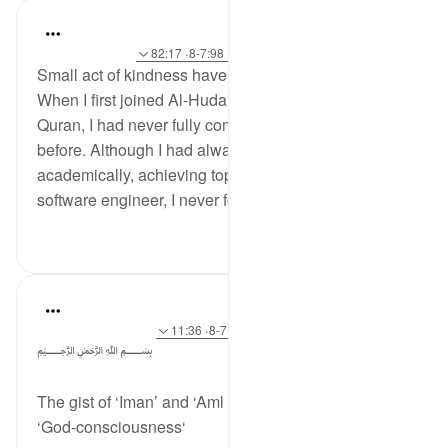
hafeez saba
2 years ago
·
حوالہ
آیت 28:13، 159:3، 7:98-8، 82:17
Small act of kindness have lasting impact
When I first joined Al-Huda Institute to learn the
Quran, I had never fully completed my tajweed
before. Although I had always excelled
academically, achieving top grades and becoming a
software engineer, I never found...
مزید دیکھیں
5
11
Dr Maryam Fayyaz
3 years ago
·
حوالہ
آیت 32:50-34، 7:98-8، 11:36
﷽
The gist of ‘Iman’ and ‘Aml e Salih’ is
‘God-consciousness‘