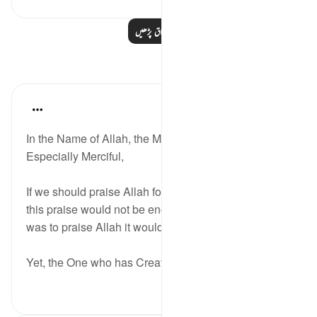
مزید اسباق پڑھیں
مظاہر
Razia Zahra
2 years ago
·
حوالہ
آیت 7:98
In the Name of Allah, the Most Merciful, the
Especially Merciful,
If we should praise Allah for the entirety of our lives
this praise would not be enough, if the entire creation
was to praise Allah it would not be enough.
Yet, the One who has Created us and ...
مزید دیکھیں
3
17