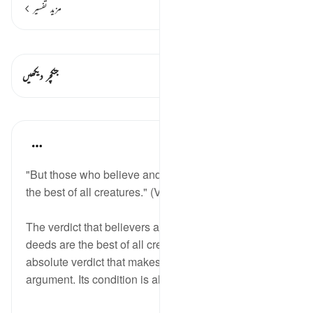
مزید تفسیر
قیراط دیکھیں
اس آیت میں ہے۔ 1 جنکچرز
جنکچر دیکھیں
اسباق
In the Shade of the Quran
31 weeks ago
·
حوالہ
آیت 7:98
"But those who believe and do righteous deeds are
the best of all creatures." (Verse 7)
The verdict that believers and those who do good
deeds are the best of all creatures is also an
absolute verdict that makes for no dispute or
argument. Its condition is al...
مزید دیکھیں
0
0